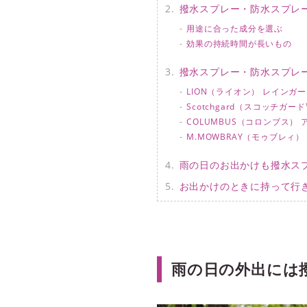
撥水スプレー・防水スプレ
用途に合った成分を選ぶ
効果の持続時間が長いもの
撥水スプレー・防水スプレ
LION（ライオン） レインガ
Scotchgard（スコッチガ
COLUMBUS（コロンブス） 
M.MOWBRAY（モゥブレィ
雨の日のお出かけも撥水ス
お出かけのときに持って行
雨の日の外出には