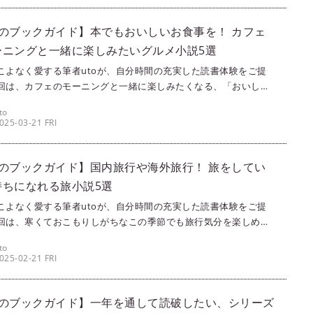
月のブックガイド】本でもおいしいお食事を！ カフェ
ーニングと一緒に楽しみたいグルメ小説5選
こよなく愛する筆者utoが、自分時間の充実した読書体験をご提
回は、カフェのモーニングと一緒に楽しみたくなる、「おいしい
ができる小説を5つご紹介します。作中の料理を食べたくなるだけ
to
、どれも心温まる作品ばかりなので、朝の穏やかなひとり時間に
025-03-21 FRI
りですよ。ぜひ、本でも現実でもグルメをお楽しみください。
月のブックガイド】国内旅行や海外旅行！ 旅をしてい
持ちになれる旅小説5選
こよなく愛する筆者utoが、自分時間の充実した読書体験をご提
回は、寒くておこもりしがちなこの季節でも旅行気分を楽しめ
をテーマにした小説を5冊ご紹介します。楽しい国内旅行から、各
to
び回る海外旅行、イギリスの田園をめぐる旅まで。それぞれの本
025-02-21 FRI
れた旅の理由もさまざまなので、気分に合う本を選んでみてくだ
！
月のブックガイド】一年を通して読破したい、シリーズ