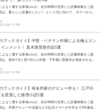
こよなく愛する筆者utoが、自分時間の充実した読書体験をご提
回は、夏らしい読書がしたい！ という方に向けて、ホラーから夏
の作品まで、幅広くご紹介します。ホラーと言っても幽霊は出な
to
をピックアップしましたので、お化けが怖い方でも大丈夫！ ま
025-08-15 FRI
らしい雰囲気を楽しめる作品も、ぜひ読んでみてくださいね。
月のブックガイド】中堅・ベテラン作家による極上エン
テインメント！ 直木賞受賞作品5選
こよなく愛する筆者utoが、自分時間の充実した読書体験をご提
回は、毎年7月と翌1月の上半期・下半期に受賞作が発表される直
受賞作品に注目！ 大衆性の高いエンターテインメント小説が数多
to
ますので、ぜひ楽しい読書体験をしてくださいね！
025-07-18 FRI
月のブックガイド】有名作家のデビュー作も！ 江戸川
賞を受賞した推理小説5選
こよなく愛する筆者utoが、自分時間の充実した読書体験をご提
回は、作家デビューや生誕などの記念イヤーが今年まで3年連続し