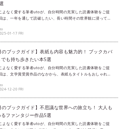
選
こよなく愛する筆者utoが、自分時間の充実した読書体験をご提
回は、一年を通して読破したい、長い時間その世界観に浸ってい
るおすすめのシリーズ小説を5つご紹介します。どれも夢中になっ
to
る作品ばかりなので、ぜひ楽しんでくださいね。
025-01-17 FRI
2月のブックガイド】表紙も内容も魅力的！ ブックカバ
しでも持ち歩きたい本5選
こよなく愛する筆者utoが、自分時間の充実した読書体験をご提
回は、文学賞受賞作品のなかから、表紙もタイトルもおしゃれで
持ち歩きたくなってしまう本を5冊ご紹介します。本棚に飾ってい
to
でも気持ちが盛り上がるような本ばかり選んだので、ぜひ本棚に
024-12-20 FRI
えてみてくださいね。もちろん、内容もとってもおもしろいです
1月のブックガイド】不思議な世界への旅立ち！ 大人も
めるファンタジー作品5選
こよなく愛する筆者utoが、自分時間の充実した読書体験をご提