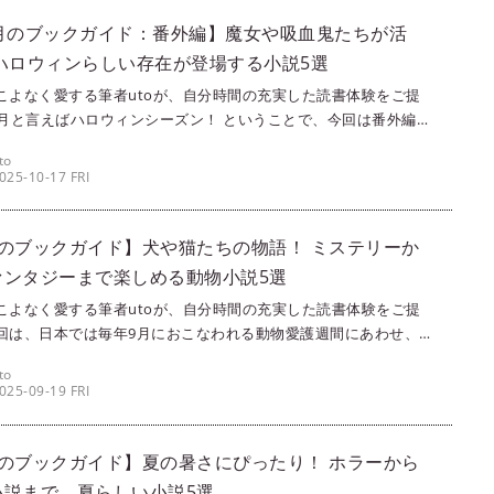
0月のブックガイド：番外編】魔女や吸血鬼たちが活
 ハロウィンらしい存在が登場する小説5選
こよなく愛する筆者utoが、自分時間の充実した読書体験をご提
0月と言えばハロウィンシーズン！ ということで、今回は番外編。
吸血鬼、怪物などが登場する作品を5冊厳選してピックアップしま
to
このファンタジーな季節を、文学でも！ ぜひ楽しんでください
025-10-17 FRI
月のブックガイド】犬や猫たちの物語！ ミステリーか
ァンタジーまで楽しめる動物小説5選
こよなく愛する筆者utoが、自分時間の充実した読書体験をご提
回は、日本では毎年9月におこなわれる動物愛護週間にあわせ、動
場する小説をピックアップ！ この機会に、読書を通して改めて動
to
に目を向けてみてはいかがでしょうか。動物好きもそうじゃない
025-09-19 FRI
しめる作品を選びましたので、ぜひ読んでみてくださいね。
月のブックガイド】夏の暑さにぴったり！ ホラーから
小説まで、夏らしい小説5選