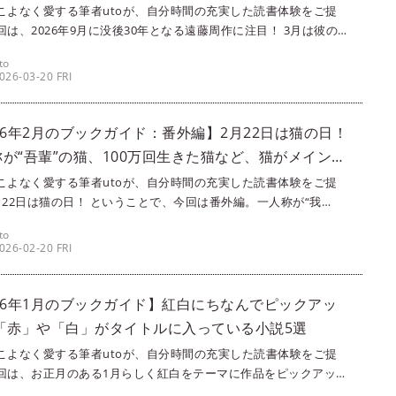
こよなく愛する筆者utoが、自分時間の充実した読書体験をご提
回は、2026年9月に没後30年となる遠藤周作に注目！ 3月は彼の
がある記念の月です。筆者イチオシの作家である遠藤周作の小説
to
つ厳選してご紹介します。
026-03-20 FRI
26年2月のブックガイド：番外編】2月22日は猫の日！
が“吾輩”の猫、100万回生きた猫など、猫がメインの
こよなく愛する筆者utoが、自分時間の充実した読書体験をご提
月22日は猫の日！ ということで、今回は番外編。一人称が“我
人間を観察する猫、100万回生きた猫など、猫がメインになってい
to
5つご紹介します。猫のかわいらしさや一生懸命さに、ぜひ触れて
026-02-20 FRI
ださいね！
26年1月のブックガイド】紅白にちなんでピックアッ
 「赤」や「白」がタイトルに入っている小説5選
こよなく愛する筆者utoが、自分時間の充実した読書体験をご提
回は、お正月のある1月らしく紅白をテーマに作品をピックアップ
ました。タイトルに「赤」や「白」など色の名前が入っている作