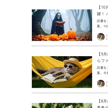
【1
躍！
読書を
案。1
魔女や
u
した。
2
ね。
【9
らフ
読書を
案。今
物が登
u
物たち
2
方も楽
【8
青春