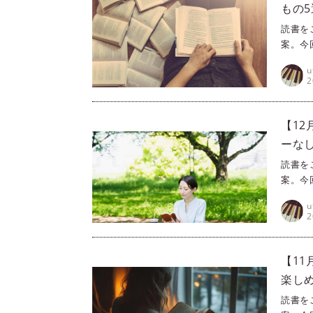
もの5
読書を
案。今
たくな
u
て読め
2
【1
ーな
読書を
案。今
思わず
u
るだけ
2
一冊加
よ！
【1
楽し
読書を