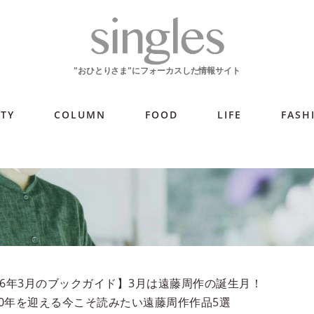
ITY
COLUMN
FOOD
LIFE
FASH
26年3月のブックガイド】3月は遠藤周作の誕生月！
30年を迎える今こそ読みたい遠藤周作作品5選