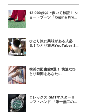
12,000歩以上歩いて検証！ シ
ョートブーツ「Regina Pro」
は本当に疲れにくいのか？
ひとり旅に興味がある人必
見！ひとり旅系YouTuber 3
選｜男性編
横浜の図書館8選！ 快適なひ
とり時間をあなたに
ロレックス GMTマスターⅡ
レフトハンド 「唯一無二のグ
リーンを纏う」【今週の逸本
Vol.365】