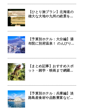
【ひとり旅プラン】北海道の
雄大な大地や九州の絶景を堪
能！ 列車に揺られ景色を楽し
む旅5選
【予算別ホテル：大分編】湯
布院に別府温泉！ のんびり名
湯を満喫できるホテル5選
【まとめ記事】おすすめスポ
ット・雑学・映画まで網羅！
恐竜おねえさん 生田晴香の恐
竜コラム9選
【予算別ホテル：兵庫編】淡
路島産食材や品数豊富なビュ
ッフェが魅力！ 朝食が自慢の
ホテル5選