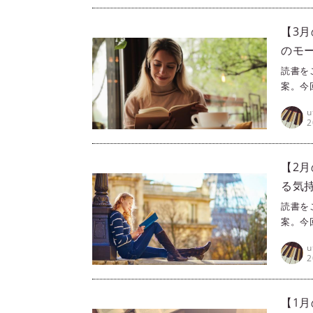
【3
のモ
読書を
案。今
読書」
u
でなく
2
ぴった
【2
る気
読書を
案。今
る、旅
u
国を飛
2
に描か
さいね
【1