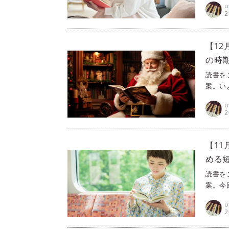
u
品は、
2
の読書
【1
の時
読書を
案。い
リデー
u
プ。ど
2
さいね
【1
める
読書を
案。今
な、短
u
中しな
2
挑戦し