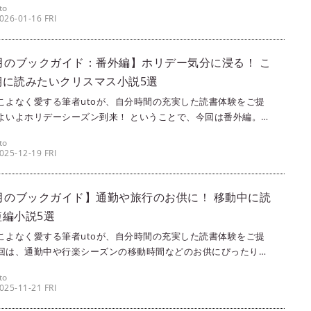
to
そのカラーが作品のイメージと密接に関わっていることも。新年
026-01-16 FRI
はじめの参考にしてみてくださいね。
2月のブックガイド：番外編】ホリデー気分に浸る！ こ
期に読みたいクリスマス小説5選
こよなく愛する筆者utoが、自分時間の充実した読書体験をご提
よいよホリデーシーズン到来！ ということで、今回は番外編。ホ
シーズンにぴったりな、クリスマスを描いた小説を5つピックアッ
to
れもこの時期にふさわしい読み物ですので、ぜひ読んでみてくだ
025-12-19 FRI
。
1月のブックガイド】通勤や旅行のお供に！ 移動中に読
短編小説5選
こよなく愛する筆者utoが、自分時間の充実した読書体験をご提
回は、通勤中や行楽シーズンの移動時間などのお供にぴったり
編小説を5つ厳選してご紹介します。短編は、「長編小説はまだ集
to
がら読む自信がないかも……」という方にもおすすめなので、ぜひ
025-11-21 FRI
てみてくださいね。