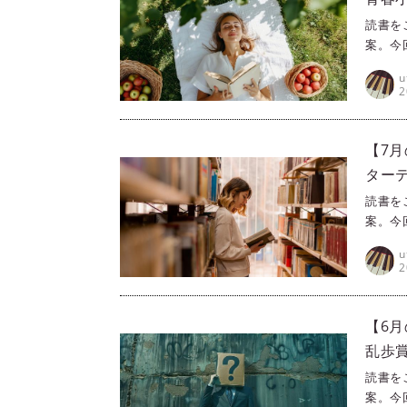
読書を
案。今
が舞台
u
い作品
2
た、夏
【7
ター
読書を
案。今
木賞の
u
くあり
2
【6
乱歩
読書を
案。今