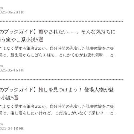
川乱歩、その名前を冠した文学賞受賞作品を厳選！ すべて推理小
to
が、それぞれに個性が光る作品ばかりなので、ぜひチェックして
025-06-20 FRI
ださいね！
月のブックガイド】癒やされたい……。そんな気持ちに
添う癒やし系小説5選
こよなく愛する筆者utoが、自分時間の充実した読書体験をご提
回は、新生活からしばらく経ち、とにかく心がお疲れ気味……とい
向けて、癒やされる小説を厳選してご紹介します。癒やされたい
to
なく、ほっこりしたい、優しい気持ちになりたいなど、そんな心
025-05-16 FRI
添ってくれる作品ばかりです。ぜひ読んでみてくださいね。
月のブックガイド】推しを見つけよう！ 登場人物が魅
な小説5選
こよなく愛する筆者utoが、自分時間の充実した読書体験をご提
回は、推し活をしたいけれど、まだ推しがいなくて探し中……とい
向けて、魅力的なキャラクターが登場する小説をご紹介します。
to
だけじゃなくみんなが魅力的！ 本のなかのキャラクターを推すの
025-04-18 FRI
いですよ。ぜひ、推し活読書の参考にしてくださいね。