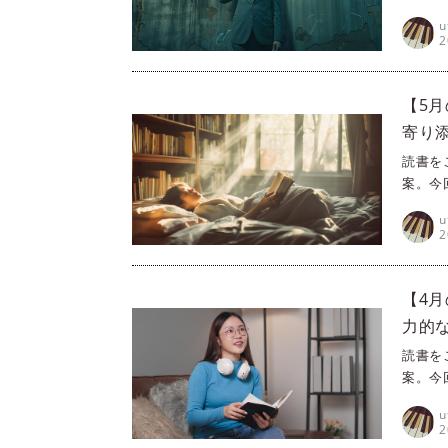
た江戸
u
説です
2
みてく
【5
寄り
読書を
案。今
う方に
u
だけで
2
に寄り
【4
力的
読書を
案。今
う方に
u
主人公
2
も楽し