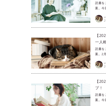
読書を
案。今
誕生日
u
を、5
2
【20
一人称
本5選
読書を
案。2
輩”で
u
る本を
2
みてく
【20
プ！
読書を
案。今
してみ