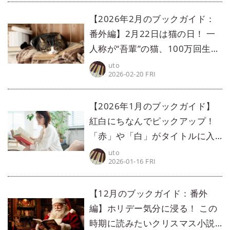
【2026年2月のブックガイド：
番外編】2月22日は猫の日！ 一
人称が“吾輩”の猫、100万回生き
た猫など、猫がメインの本5選
uto
2026-02-20 FRI
【2026年1月のブックガイド】
紅白にちなんでピックアップ！
「赤」や「白」がタイトルに入
っている小説5選
uto
2026-01-16 FRI
【12月のブックガイド：番外
編】ホリデー気分に浸る！ この
時期に読みたいクリスマス小説5