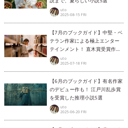
説まで、夏らしい小説5選
uto
2025-08-15 FRI
【7月のブックガイド】中堅・ベ
テラン作家による極上エンター
テインメント！ 直木賞受賞作品
5選
uto
2025-07-18 FRI
【6月のブックガイド】有名作家
のデビュー作も！ 江戸川乱歩賞
を受賞した推理小説5選
uto
2025-06-20 FRI