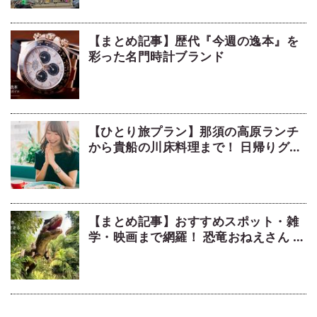
【まとめ記事】歴代『今週の逸本』を
彩った名門時計ブランド
【ひとり旅プラン】那須の高原ランチ
から貴船の川床料理まで！ 日帰りグル
メ旅5選
【まとめ記事】おすすめスポット・雑
学・映画まで網羅！ 恐竜おねえさん 生
田晴香の恐竜コラム9選