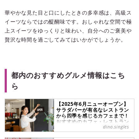
華やかな見た目と口にしたときの多幸感は、高級ス
イーツならではの醍醐味です。おしゃれな空間で極
上スイーツをゆっくりと味わい、自分へのご褒美や
贅沢な時間を過ごしてみてはいかがでしょうか。
都内のおすすめグルメ情報はこち
ら
【2025年6月ニューオープン】
サラダバーが有名なレストラン
から四季を感じるカフェまで！
おすすめのカフェ・レストラン
dino.singles
- singles （シングルス） - “お
ひとりさま”にフォーカスした情