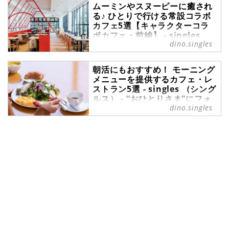
報サイト
ムーミンやスヌーピーに癒され
一人時間を過ごすためのお気に入り
る♪ ひとりで行ける常設コラボ
カフェ5選【キャラクターコラ
の店舗は、いくつあってもよいもの
ボカフェ・前編】 - singles
です。そして、お気に入りを増やし
dino.singles
（シングルス） - “おひとりさ
ていくためにも、新しいお店は常に
ま”にフォーカスした情報サイト
開拓していきたいもの。今回は、6
月にオープンしたレストラン・カフ
等身大のキャラクター像、ここにし
朝活にもおすすめ！ モーニング
ェを6つご紹介します。東京にニュ
メニューを提供するカフェ・レ
かないオリジナルメニュー、テーマ
ーオープンしたレストラン・カフェ
ストラン5選 - singles （シング
カラーで統一されたインテリアな
をピックアップしてご紹介するの
ルス） - “おひとりさま”にフォ
ど、どっぷりとその世界観に浸れる
で、ぜひ足を運んでみてください。
dino.singles
ーカスした情報サイト
「キャラクターコラボカフェ」は、
推し活に最適です。今回は関東近郊
少し早起きをして、朝の時間を有効
で常設されている、ひとりでも行き
に使う「朝活」。1日のはじまりに
やすいコラボカフェを紹介します。
美味しいモーニングを食べる「朝
活」はいかがでしょうか。天気の良
い日にテラス席で味わうモーニング
は格別です。今回は、都内で美味し
いと評判の、モーニングメニューを
提供するお店を5つ紹介します。