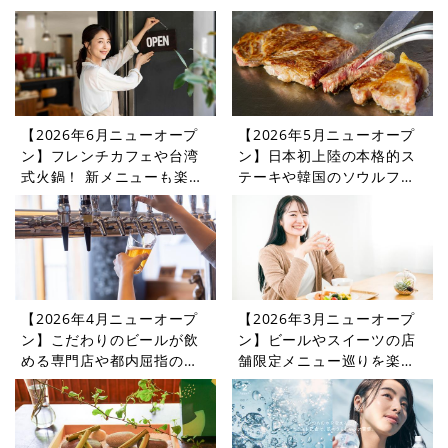
【2026年6月ニューオープ
【2026年5月ニューオープ
ン】フレンチカフェや台湾
ン】日本初上陸の本格的ス
式火鍋！ 新メニューも楽し
テーキや韓国のソウルフー
めるレストランやカフェを
ドを楽しめるレストランや
紹介
カフェをご紹介
【2026年4月ニューオープ
【2026年3月ニューオープ
ン】こだわりのビールが飲
ン】ビールやスイーツの店
める専門店や都内屈指の憩
舗限定メニュー巡りを楽し
いの場に登場するカフェ・
めるレストランやカフェを
レストラン5選
紹介