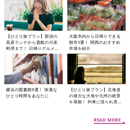
アー5選
【ひとり旅プラン】那須の
大阪市内から日帰りできる
高原ランチから貴船の川床
朝市5選！ 関西のおすすめ
料理まで！ 日帰りグルメ旅
市場を紹介
5選
横浜の図書館8選！ 快適な
【ひとり旅プラン】北海道
ひとり時間をあなたに
の雄大な大地や九州の絶景
を堪能！ 列車に揺られ景色
を楽しむ旅5選
READ MORE