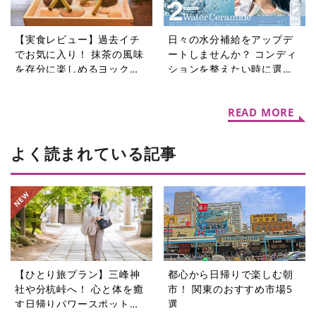
【実食レビュー】過去イチ
日々の水分補給をアップデ
でお気に入り！ 抹茶の風味
ートしませんか？ コンディ
を存分に楽しめるヨックモ
ションを整えたい時に選び
ック初夏限定「シガール オ
たい機能性表示食品の水5選
ゥ マッチャ」
READ MORE
よく読まれている記事
【ひとり旅プラン】三峰神
都心から日帰りで楽しむ朝
社や分杭峠へ！ 心と体を癒
市！ 関東のおすすめ市場5
す日帰りパワースポットツ
選