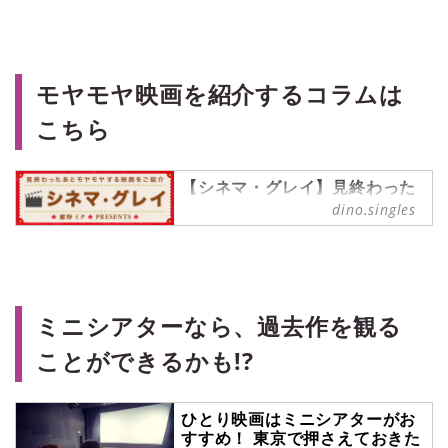
グルス） - “おひとりさま”にフ
ォーカスした情報サイト
週末のまとまった時間を使って一気
見（＝マラソン）したい、シリーズ
モヤモヤ映画を紹介するコラムは
ものや関連する映像作品をご紹介す
こちら
る連載【週末シネマラン】。アマプ
ラ（Prime Video）やNetflixなどの
配信サービスを使って観ることがで
きる映画・ドラマ・アニメの中か
【シネマ・グレイ】見終わった
あとモヤモヤする映画を紹介
ら、singles編集部メンバーが各々
dino.singles
中！
おすすめをピックアップ！ 今回は、
スター・ウォーズの日（毎年5月4
モデル兼ライターの「紺野ミク」が
日）が近いということで、R2-D2と
贈る映画連載。考察系映画、C級映
BB-8が大好きな筆者ameが、『スタ
画、鬱映画など見終わった後にモヤ
ー・ウォーズ』シリーズをご紹介し
っとする映画を、独断と偏見で楽し
ミニシアターなら、過去作を観る
ます。
くツッコミながら紹介しています。
ことができるかも!?
ひとり映画はミニシアターがお
すすめ！ 東京で押さえておきた