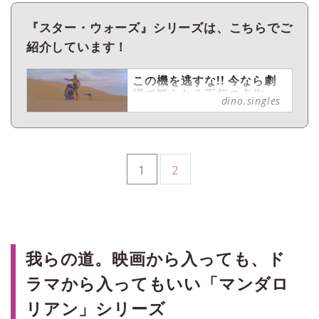
『スター・ウォーズ』シリーズは、こちらでご
紹介しています！
この機を逃すな!! 今なら劇
場で観られる不朽の名作
dino.singles
『スター・ウォーズ』シリ
ーズ【週末シネマラン
#27】 - singles （シングル
ス） - “おひとりさま”にフォ
ーカスした情報サイト
1
2
週末のまとまった時間を使って
一気見（＝マラソン）したい、
シリーズものや関連する映像作
品をご紹介する連載【週末シネ
マラン】。アマプラ（Prime
Video）やNetflixなどの配信サ
我らの道。映画から入っても、ド
ービスを使って観ることができ
ラマから入ってもいい「マンダロ
る映画・ドラマ・アニメの中か
ら、singles編集部メンバーが
リアン」シリーズ
各々おすすめをピックアップ！