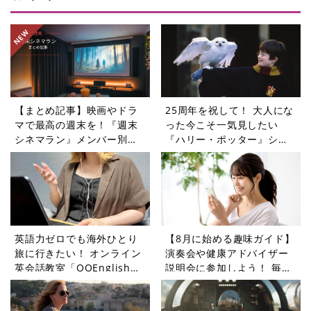
【まとめ記事】映画やドラ
25周年を祝して！ 大人にな
マで最高の週末を！『週末
った今こそ一気見したい
シネマラン』メンバー別お
『ハリー・ポッター』シリ
すすめガイド
ーズ【週末シネマラン
#75】
英語力ゼロでも海外ひとり
【8月に始める趣味ガイド】
旅に行きたい！ オンライン
演奏会や健康アドバイザー
英会話教室「QQEnglish」
説明会に参加しよう！ 毎日
に挑戦してみた
の暮らしに変化をもたらす
ピーティックスイベント5選