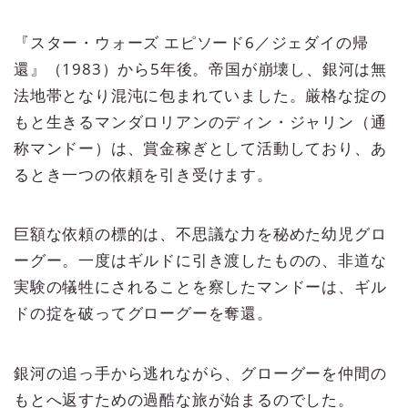
『スター・ウォーズ エピソード6／ジェダイの帰
還』（1983）から5年後。帝国が崩壊し、銀河は無
法地帯となり混沌に包まれていました。厳格な掟の
もと生きるマンダロリアンのディン・ジャリン（通
称マンドー）は、賞金稼ぎとして活動しており、あ
るとき一つの依頼を引き受けます。
巨額な依頼の標的は、不思議な力を秘めた幼児グロ
ーグー。一度はギルドに引き渡したものの、非道な
実験の犠牲にされることを察したマンドーは、ギル
ドの掟を破ってグローグーを奪還。
銀河の追っ手から逃れながら、グローグーを仲間の
もとへ返すための過酷な旅が始まるのでした。