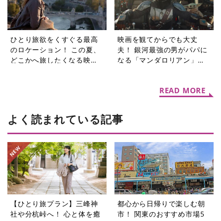
ひとり旅欲をくすぐる最高
映画を観てからでも大丈
のロケーション！ この夏、
夫！ 銀河最強の男がパパに
どこかへ旅したくなる映画3
なる「マンダロリアン」シ
選【週末シネマラン #74】
リーズ【週末シネマラン
#73】
READ MORE
よく読まれている記事
【ひとり旅プラン】三峰神
都心から日帰りで楽しむ朝
社や分杭峠へ！ 心と体を癒
市！ 関東のおすすめ市場5