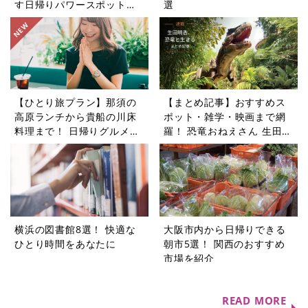
す日帰りパワースポットツ
選
アー5選
【ひとり旅プラン】那須の
【まとめ記事】おすすめス
高原ランチから貴船の川床
ポット・雑学・映画まで網
料理まで！ 日帰りグルメ旅
羅！ 恐竜おねえさん 生田晴
5選
香の恐竜コラム9選
横浜の図書館8選！ 快適な
大阪市内から日帰りできる
ひとり時間をあなたに
朝市5選！ 関西のおすすめ
市場を紹介
READ MORE