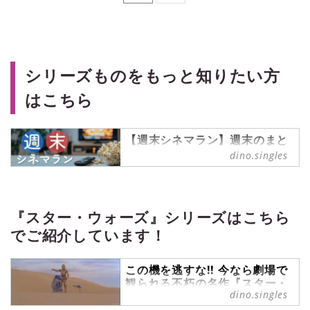
シリーズものをもっと知りたい方
はこちら
【週末シネマラン】週末のまと
まった時間を使って一気見した
dino.singles
い、シリーズものの映画やドラ
マなどをご紹介！
週末シネマラン の記事一覧 -
『singles』は、“おひとりさま“に焦
『スター・ウォーズ』シリーズはこちら
点を当てた情報サイトです。パート
でご紹介しています！
ナーの有無に関わらず、自分らしい
生活を謳歌する彼・彼女たちのライ
フスタイルを紹介します。
この機を逃すな!! 今なら劇場で
観られる不朽の名作『スター・
dino.singles
ウォーズ』シリーズ【週末シネ
マラン #27】 - singles （シン