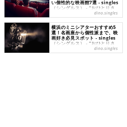
い個性的な映画館7選 - singles
（シングルス） - “おひとりさ
dino.singles
ま”にフォーカスした情報サイト
ミニシアターは、大手シネコンでは
横浜のミニシアターおすすめ5
上映されない個性的な作品を扱う映
選！名画座から個性派まで、映
画館のこと。個性的でレトロな雰囲
画好き必見スポット - singles
気を楽しんだり、併設されたカフェ
（シングルス） - “おひとりさ
で鑑賞後の余韻を楽しんだりと、映
ま”にフォーカスした情報サイト
dino.singles
画以外の体験ができる点も魅力で
す。また、ミニシアターは、ひとり
みなとみらいの景色や中華街の賑わ
で集中して映画を楽しむのにも最適
いなど、さまざまな顔を持つ港町・
で、自分の好みに合った作品と出会
横浜は、休日のお出かけスポットと
える場として最近再注目されていま
して、多くの人が訪れます。実は横
す。今回は、東京にあるミニシアタ
浜は映画好きにも見逃せない街で、
ー7選のほかに、ミニシアターをも
商業映画館だけでなく、個性豊かな
っと楽しむための基礎知識もご紹介
ミニシアターが数多く点在していま
します。※当記事は、AI技術を活用
す。そこで今回は、横浜のミニシア
し編集者によって監修・作成されて
ターをご紹介。ぜひチェックしてみ
います。
てください。※当記事は、AI技術を
活用し編集者によって監修・作成さ
れています。