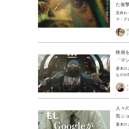
た衝
File.
見終わ
マ・グ
ッシュ
す！（
2
映画
「マン
週末の
ものや
ラ（Pr
きる映
2
すめを
「マン
人々の
気ショ
ズ【週
週末の