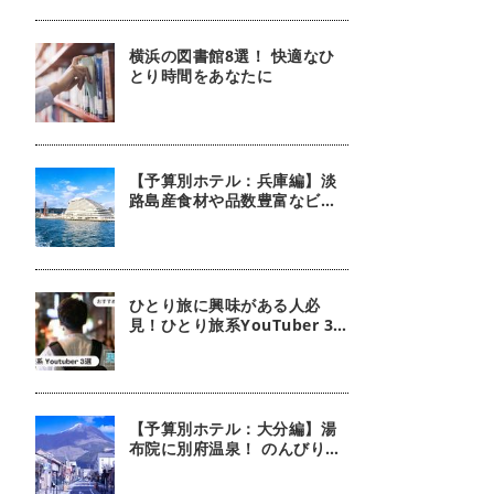
横浜の図書館8選！ 快適なひ
とり時間をあなたに
【予算別ホテル：兵庫編】淡
路島産食材や品数豊富なビュ
ッフェが魅力！ 朝食が自慢の
ホテル5選
ひとり旅に興味がある人必
見！ひとり旅系YouTuber 3
選｜男性編
【予算別ホテル：大分編】湯
布院に別府温泉！ のんびり名
湯を満喫できるホテル5選