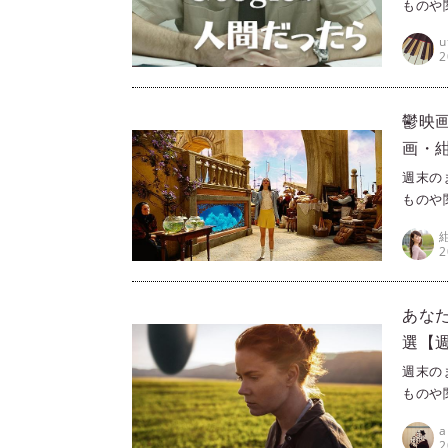
ものや
ラ（Pr
u
きる映
2
すめを
が、設
します
鬱映画
画・紺
週末の
ものや
ラ（Pr
きる映
2
すめを
クが、
あな
選【週
週末の
ものや
ラ（Pr
きる映
2