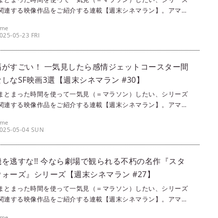
関連する映像作品をご紹介する連載【週末シネマラン】。アマプ
ime Video）やNetflixなどの配信サービスを使って観ることがで
ame
画・ドラマ・アニメの中から、singles編集部メンバーが各々おす
025-05-23 FRI
ピックアップ！ 今回は、『ミッション：インポッシブル／ファイ
レコニング』の公開記念ということで、トム・クルーズが大好き
ameが、トム・クルーズ主演映画5選をご紹介します。
幅がすごい！ 一気見したら感情ジェットコースター間
しなSF映画3選【週末シネマラン #30】
まとまった時間を使って一気見（＝マラソン）したい、シリーズ
関連する映像作品をご紹介する連載【週末シネマラン】。アマプ
ime Video）やNetflixなどの配信サービスを使って観ることがで
ame
画・ドラマ・アニメの中から、singles編集部メンバーが各々おす
025-05-04 SUN
ピックアップ！ 今日はスター・ウォーズの日（毎年5月4日）とい
で、今回はSFも大好きな筆者ameが、SF映画シリーズとして3作
介します。
を逃すな!! 今なら劇場で観られる不朽の名作『スタ
ォーズ』シリーズ【週末シネマラン #27】
まとまった時間を使って一気見（＝マラソン）したい、シリーズ
関連する映像作品をご紹介する連載【週末シネマラン】。アマプ
ime Video）やNetflixなどの配信サービスを使って観ることがで
ame