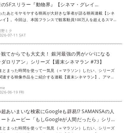
撃のSFスリラー『動物界』【シネマ・グレイ
071】
ったあとモヤモヤする映画が大好きな筆者が語る映画連載【シネ
レイ】。今回は、本国フランスで観客動員100万人を超えるスマ
ヒットを記録したSFスリラー『動物界』（2023）をご紹介しま
紺野ミク
文：紺野ミク）
026-07-11 SAT
を観てからでも大丈夫！ 銀河最強の男がパパになる
ダロリアン」シリーズ【週末シネマラン #73】
まとまった時間を使って一気見（＝マラソン）したい、シリーズ
関連する映像作品をご紹介する連載【週末シネマラン】。アマプ
ime Video）やNetflixなどの配信サービスを使って観ることがで
ame
画・ドラマ・アニメの中から、singles編集部メンバーが各々おす
026-06-19 FRI
ピックアップ！ 今回は、スター・ウォーズ好きの筆者ameが、
ダロリアン」シリーズをご紹介します。
超あいまいな検索にGoogleも辟易!? SAMANSAの人
ートムービー「もしGoogleが人間だったら」シリー
末シネマラン #59】
まとまった時間を使って一気見（＝マラソン）したい、シリーズ