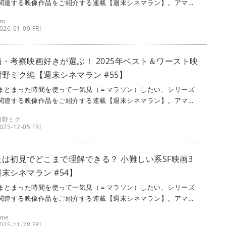
関連する映像作品をご紹介する連載【週末シネマラン】。アマプ
ime Video）やNetflixなどの配信サービスを使って観ることがで
to
画・ドラマ・アニメの中から、singles編集部メンバーが各々おす
026-01-09 FRI
ピックアップ！ 今回は、おもしろい作品も大好物！ な筆者uto
定がおもしろい「もしGoogleが人間だったら」シリーズをご紹介
。
・考察映画好きが選ぶ！ 2025年ベスト＆ワースト映
野ミク編【週末シネマラン #55】
まとまった時間を使って一気見（＝マラソン）したい、シリーズ
関連する映像作品をご紹介する連載【週末シネマラン】。アマプ
ime Video）やNetflixなどの配信サービスを使って観ることがで
紺野ミク
画・ドラマ・アニメの中から、singles編集部メンバーが各々おす
025-12-05 FRI
ピックアップ！ 今回は、考察映画や鬱映画が大好物な筆者 紺野ミ
2025年のベスト&ワースト映画を3本ずつ紹介します！
たは初見でどこまで理解できる？ 小難しい系SF映画3
末シネマラン #54】
まとまった時間を使って一気見（＝マラソン）したい、シリーズ
関連する映像作品をご紹介する連載【週末シネマラン】。アマプ
ime Video）やNetflixなどの配信サービスを使って観ることがで
ame
画・ドラマ・アニメの中から、singles編集部メンバーが各々おす
025-11-28 FRI