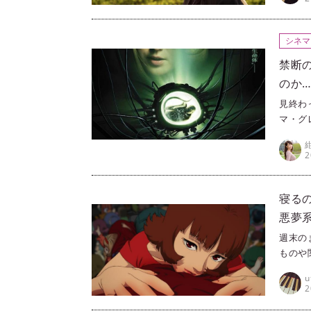
すめを
のSF
ってい
シネマ
禁断
のか…
見終わ
マ・グ
たSF
2
寝る
悪夢系
週末の
ものや
ラ（Pr
u
きる映
2
すめを