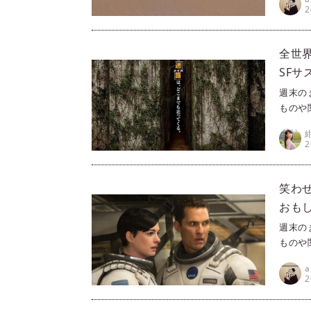
きる映
2
すめを
近いと
ォーズ
全世界
SF
末シネ
週末の
ものや
ラ（Pr
きる映
2
すめを
描いた
ご紹介
笑わ
おもし
週末の
ものや
ラ（Pr
きる映
2
すめを
光る映