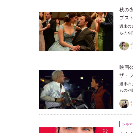
uto
紹介し
秋の
ブスト
週末の
ものや
ラ（Pr
きる映
2
すめを
のラブ
映画
ザ・フ
週末の
ものや
ラ（Pr
きる映
2
すめを
『バッ
シネマ