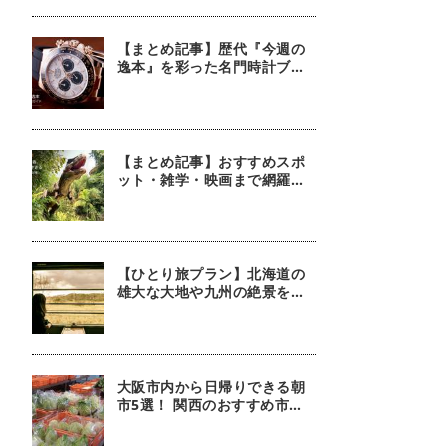
【まとめ記事】歴代『今週の
逸本』を彩った名門時計ブラ
ンド
【まとめ記事】おすすめスポ
ット・雑学・映画まで網羅！
恐竜おねえさん 生田晴香の恐
竜コラム9選
【ひとり旅プラン】北海道の
雄大な大地や九州の絶景を堪
能！ 列車に揺られ景色を楽し
む旅5選
大阪市内から日帰りできる朝
市5選！ 関西のおすすめ市場
を紹介