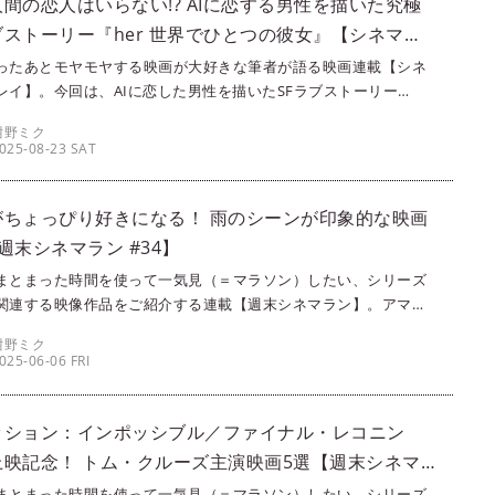
間の恋人はいらない!? AIに恋する男性を描いた究極
ブストーリー『her 世界でひとつの彼女』【シネマ・
File.047】
ったあとモヤモヤする映画が大好きな筆者が語る映画連載【シネ
レイ】。今回は、AIに恋した男性を描いたSFラブストーリー
r 世界でひとつの彼女』（2013）を紹介します！（文：紺野ミク）
紺野ミク
025-08-23 SAT
がちょっぴり好きになる！ 雨のシーンが印象的な映画
週末シネマラン #34】
まとまった時間を使って一気見（＝マラソン）したい、シリーズ
関連する映像作品をご紹介する連載【週末シネマラン】。アマプ
ime Video）やNetflixなどの配信サービスを使って観ることがで
紺野ミク
画・ドラマ・アニメの中から、singles編集部メンバーが各々おす
025-06-06 FRI
ピックアップ！ 今回は、梅雨時だからこそ観てほしい！“雨のシ
素敵な映画”3選を、紺野ミクがご紹介します。
ッション：インポッシブル／ファイナル・レコニン
上映記念！ トム・クルーズ主演映画5選【週末シネマ
#33】
まとまった時間を使って一気見（＝マラソン）したい、シリーズ