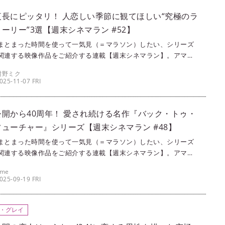
が、不思議で不気味と言えば悪夢！ ということで悪夢系映画を3つご
ます。
夜長にピッタリ！ 人恋しい季節に観てほしい“究極のラ
ーリー”3選【週末シネマラン #52】
まとまった時間を使って一気見（＝マラソン）したい、シリーズ
関連する映像作品をご紹介する連載【週末シネマラン】。アマプ
ime Video）やNetflixなどの配信サービスを使って観ることがで
紺野ミク
画・ドラマ・アニメの中から、singles編集部メンバーが各々おす
025-11-07 FRI
ピックアップ！ 今回は、人肌恋しい秋だからこそ観てほしい究極
ストーリー3選を、紺野ミクがご紹介します。
公開から40周年！ 愛され続ける名作『バック・トゥ・
ューチャー』シリーズ【週末シネマラン #48】
まとまった時間を使って一気見（＝マラソン）したい、シリーズ
関連する映像作品をご紹介する連載【週末シネマラン】。アマプ
ime Video）やNetflixなどの配信サービスを使って観ることがで
ame
画・ドラマ・アニメの中から、singles編集部メンバーが各々おす
025-09-19 FRI
ピックアップ！ 今回は、SFとアクションが大好物な筆者ameが、
ク・トゥ・ザ・フューチャー』シリーズをご紹介します。
・グレイ