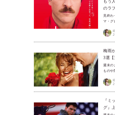
もう人
のラ
グレイ 
見終わ
マ・グ
『he
2
梅雨
3選【
週末の
ものや
ラ（Pr
きる映
2
すめを
ーンが
『ミ
グ』
ラン 
週末の