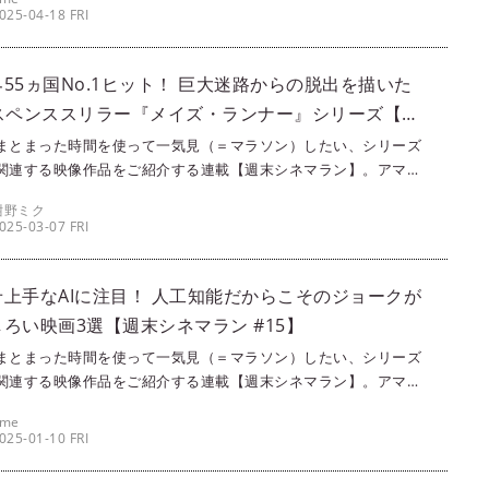
画・ドラマ・アニメの中から、singles編集部メンバーが各々おす
025-04-18 FRI
ピックアップ！ 今回は、スター・ウォーズの日（毎年5月4日）が
いうことで、R2-D2とBB-8が大好きな筆者ameが、『スター・ウ
』シリーズをご紹介します。
55ヵ国No.1ヒット！ 巨大迷路からの脱出を描いた
サスペンススリラー『メイズ・ランナー』シリーズ【週
マラン #22】
まとまった時間を使って一気見（＝マラソン）したい、シリーズ
関連する映像作品をご紹介する連載【週末シネマラン】。アマプ
ime Video）やNetflixなどの配信サービスを使って観ることがで
紺野ミク
画・ドラマ・アニメの中から、singles編集部メンバーが各々おす
025-03-07 FRI
ピックアップ！ 今回は、巨大迷路に閉じ込められた若者の運命を
サスペンススリラー『メイズ・ランナー』シリーズを紺野ミクが
します。
せ上手なAIに注目！ 人工知能だからこそのジョークが
ろい映画3選【週末シネマラン #15】
まとまった時間を使って一気見（＝マラソン）したい、シリーズ
関連する映像作品をご紹介する連載【週末シネマラン】。アマプ
ime Video）やNetflixなどの配信サービスを使って観ることがで
ame
画・ドラマ・アニメの中から、singles編集部メンバーが各々おす
025-01-10 FRI
ピックアップ！ 今回は、SFが大好きな筆者ameが、AIジョークが
画シリーズをご紹介します。