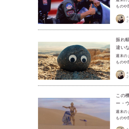
ものや
ラ（Pr
きる映
2
すめを
ナル・
な筆者
振れ
違いな
週末の
ものや
ラ（Pr
きる映
2
すめを
うこと
品ご紹
この機
ー・ウ
週末の
ものや
ラ（Pr