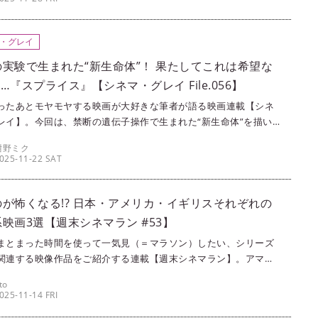
ピックアップ！ 今回は、SF映画が好きな筆者ameが、小難しい系
映画を3本ご紹介します。※本記事2ページ目には、鑑賞ヒントが載
ます。ノーヒント派の方はご注意ください。
・グレイ
の実験で生まれた“新生命体”！ 果たしてこれは希望な
…『スプライス』【シネマ・グレイ File.056】
ったあとモヤモヤする映画が大好きな筆者が語る映画連載【シネ
レイ】。今回は、禁断の遺伝子操作で生まれた“新生命体”を描い
ホラー『スプライス』（2010）を紹介します！（文：紺野ミク）
紺野ミク
025-11-22 SAT
のが怖くなる!? 日本・アメリカ・イギリスそれぞれの
映画3選【週末シネマラン #53】
まとまった時間を使って一気見（＝マラソン）したい、シリーズ
関連する映像作品をご紹介する連載【週末シネマラン】。アマプ
ime Video）やNetflixなどの配信サービスを使って観ることがで
to
画・ドラマ・アニメの中から、singles編集部メンバーが各々おす
025-11-14 FRI
ピックアップ！ 今回は、不思議で不気味なもの大好き！ な筆者