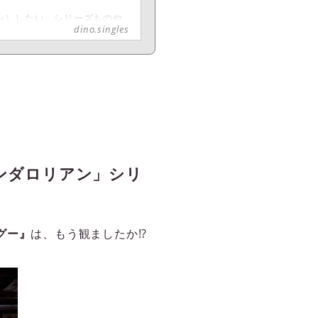
ン）したい、シリーズものや
dino.singles
ン】。アマプラ（Prime
て観ることができる映画・ドラ
が各々おすすめをピックアップ！
いということで、R2-D2と
ズ』シリーズをご紹介します。
ンダロリアン」シリ
グー』
は、もう観ましたか!?