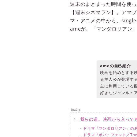
週末のまとまった時間を使っ
【週末シネマラン】。アマプラ（
マ・アニメの中から、sing
ameが、「マンダロリアン
ameの自己紹介
映画を始めとする
る主人公が登場す
主に利用している配
好きなジャンル：ア
我らの道。映画から入って
ドラマ「マンダロリアン」の
ドラマ「ボバ・フェット／The Bo