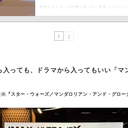
週末のまとまった時間を使って一気見（＝マラソ
関連する映像作品をご紹介する連載【週末シネマラ
Video）やNetflixなどの配信サービスを使っ
マ・アニメの中から、singles編集部メンバー
今回は、スター・ウォーズの日（毎年5月4日）が近
BB-8が大好きな筆者ameが、『スター・ウォー
1
2
ら入っても、ドラマから入ってもいい「マ
映画
『スター・ウォーズ／マンダロリアン・アンド・グロー