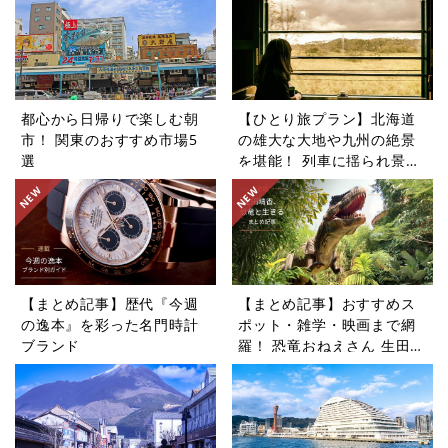
都心から日帰りで楽しむ朝
【ひとり旅プラン】北海道
市！ 関東のおすすめ市場5
の雄大な大地や九州の絶景
選
を堪能！ 列車に揺られ景色
を楽しむ旅5選
【まとめ記事】歴代『今週
【まとめ記事】おすすめス
の逸本』を彩った名門時計
ポット・雑学・映画まで網
ブランド
羅！ 恐竜おねえさん 生田晴
香の恐竜コラム9選