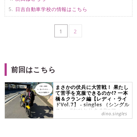
日吉自動車学校の情報はこちら
1
2
前回はこちら
まさかの伏兵に大苦戦！ 果たし
て苦手を克服できるのか!? 一本
橋＆クランク編【レディ・ライ
ドVol.7】 - singles （シングル
ス） - “おひとりさま”にフォー
dino.singles
カスした情報サイト
バイクに憧れる20代女子ameが日吉
自動車学校に通い、普通二輪免許
（MT）を取得するまでを綴る連載