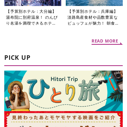
【予算別ホテル：大分編】
【予算別ホテル：兵庫編】
湯布院に別府温泉！ のんび
淡路島産食材や品数豊富な
り名湯を満喫できるホテル5
ビュッフェが魅力！ 朝食が
選
自慢のホテル5選
READ MORE
PICK UP