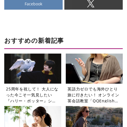
Facebook
おすすめの新着記事
25周年を祝して！ 大人にな
英語力ゼロでも海外ひとり
った今こそ一気見したい
旅に行きたい！ オンライン
『ハリー・ポッター』シリ
英会話教室「QQEnglish」
ーズ【週末シネマラン
に挑戦してみた
#75】