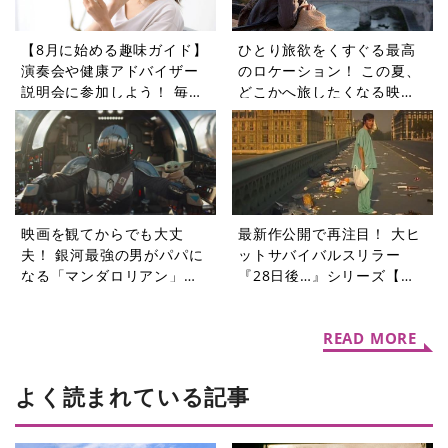
【8月に始める趣味ガイド】
ひとり旅欲をくすぐる最高
演奏会や健康アドバイザー
のロケーション！ この夏、
説明会に参加しよう！ 毎日
どこかへ旅したくなる映画3
の暮らしに変化をもたらす
選【週末シネマラン #74】
ピーティックスイベント5選
映画を観てからでも大丈
最新作公開で再注目！ 大ヒ
夫！ 銀河最強の男がパパに
ットサバイバルスリラー
なる「マンダロリアン」シ
『28日後…』シリーズ【週
リーズ【週末シネマラン
末シネマラン #72】
#73】
READ MORE
よく読まれている記事