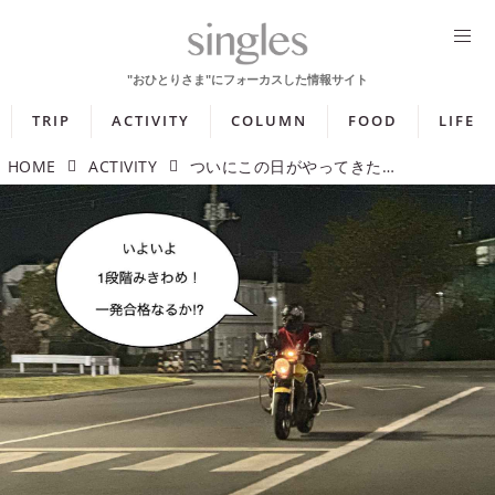
TRIP
ACTIVITY
COLUMN
FOOD
LIFE
HOME
ACTIVITY
ついにこの日がやってきた！ 緊張感MAXな坂道発進＆1段階みきわめ編【レディ・ライドVol.8】