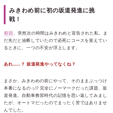
【レディ・ライド】。今回は、「一
みきわめ前に初の坂道発進に挑
本橋＆クランク」編！ 苦手とされや
すい一本橋を集中して対策していた
戦！
私。ところが、事態は思わぬ方向
へ……!?※使用している画像は特別に
許可を得て撮影したものです。
前回
、突然次の時間はみきわめと宣告された私。ま
だ先だと油断していたので必死にコースを覚えてい
るときに、一つの不安が浮上します。
あれ……？ 坂道発進やってなくね？
まさか、みきわめの前にやって、そのままぶっつけ
本番になるのっ!? 完全にノーマークだった課題、坂
道発進。自動車教習時代の記憶を思い返してみまし
たが、オートマだったのでまったく苦ではありませ
んでした。