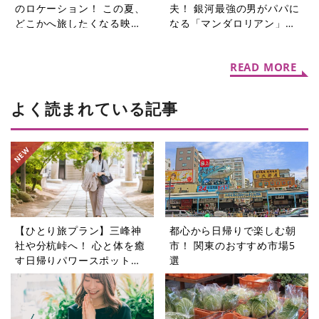
のロケーション！ この夏、
夫！ 銀河最強の男がパパに
どこかへ旅したくなる映画3
なる「マンダロリアン」シ
選【週末シネマラン #74】
リーズ【週末シネマラン
#73】
READ MORE
よく読まれている記事
【ひとり旅プラン】三峰神
都心から日帰りで楽しむ朝
社や分杭峠へ！ 心と体を癒
市！ 関東のおすすめ市場5
す日帰りパワースポットツ
選
アー5選