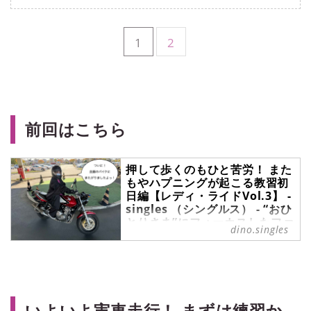
1
2
前回はこちら
押して歩くのもひと苦労！ また
もやハプニングが起こる教習初
日編【レディ・ライドVol.3】 -
singles （シングルス） - “おひ
とりさま”にフォーカスしたファ
dino.singles
ッションメディア
バイクに憧れる20代女子ameが日吉
自動車学校に通い、普通二輪免許
（MT）を取得するまでを綴る連載
【レディ・ライド】。今回は、つい
いよいよ実車走行！ まずは練習か
に迎えた教習初日編です！ 思ってい