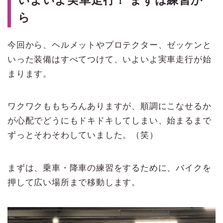
たよりも難しいバイクの扱い方や、
ら
サイドミラーからの見え方など驚き
の連続。加えて思わぬハプニング
も……!? ※使用している画像は特別
今回から、ヘルメットやプロテクター、ゼッケンと
に許可を得て撮影したものです。
いった装備はすべてつけて、いよいよ実車走行が始
まります。
ワクワクももちろんありますが、順調にこなせるか
が心配でどうにもドキドキしてしまい、始まるまで
ずっとそわそわしていました。（笑）
まずは、乗車・降車の練習をするために、バイクを
押して広い場所まで移動します。