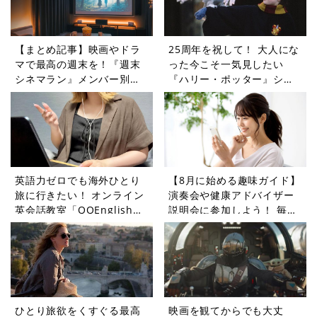
【まとめ記事】映画やドラ
25周年を祝して！ 大人にな
マで最高の週末を！『週末
った今こそ一気見したい
シネマラン』メンバー別お
『ハリー・ポッター』シリ
すすめガイド
ーズ【週末シネマラン
#75】
英語力ゼロでも海外ひとり
【8月に始める趣味ガイド】
旅に行きたい！ オンライン
演奏会や健康アドバイザー
英会話教室「QQEnglish」
説明会に参加しよう！ 毎日
に挑戦してみた
の暮らしに変化をもたらす
ピーティックスイベント5選
ひとり旅欲をくすぐる最高
映画を観てからでも大丈