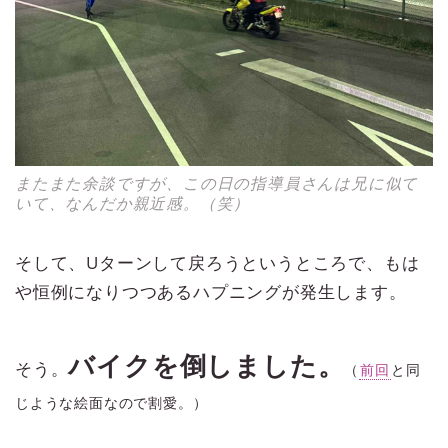
またまた余談ですが、この日の指導員さんは兄に似て
いて、なんだか親近感。（笑）
そして、Uターンして戻ろうというところで、もは
や恒例になりつつあるハプニングが発生します。
バイクを倒しました。
そう。
（
前回
と同
じような絵面なので割愛。）