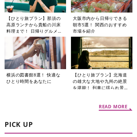
【ひとり旅プラン】那須の
大阪市内から日帰りできる
高原ランチから貴船の川床
朝市5選！ 関西のおすすめ
料理まで！ 日帰りグルメ旅
市場を紹介
5選
横浜の図書館8選！ 快適な
【ひとり旅プラン】北海道
ひとり時間をあなたに
の雄大な大地や九州の絶景
を堪能！ 列車に揺られ景色
を楽しむ旅5選
READ MORE
PICK UP