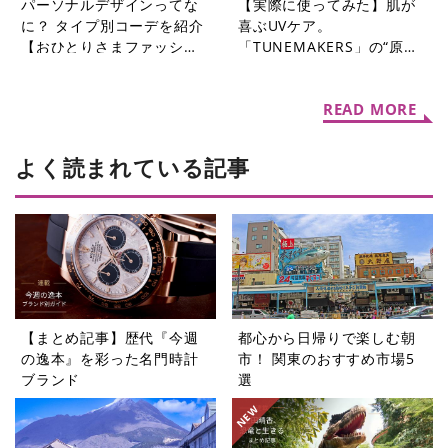
パーソナルデザインってな
【実際に使ってみた】肌が
に？ タイプ別コーデを紹介
喜ぶUVケア。
【おひとりさまファッショ
「TUNEMAKERS」の“原
ンQ&A】
液”3アイテムで紫外線対策
をはじめよう
READ MORE
よく読まれている記事
【まとめ記事】歴代『今週
都心から日帰りで楽しむ朝
の逸本』を彩った名門時計
市！ 関東のおすすめ市場5
ブランド
選