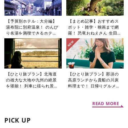
【予算別ホテル：大分編】
【まとめ記事】おすすめス
湯布院に別府温泉！ のんび
ポット・雑学・映画まで網
り名湯を満喫できるホテル5
羅！ 恐竜おねえさん 生田晴
選
香の恐竜コラム9選
【ひとり旅プラン】北海道
【ひとり旅プラン】那須の
の雄大な大地や九州の絶景
高原ランチから貴船の川床
を堪能！ 列車に揺られ景色
料理まで！ 日帰りグルメ旅
を楽しむ旅5選
5選
READ MORE
PICK UP