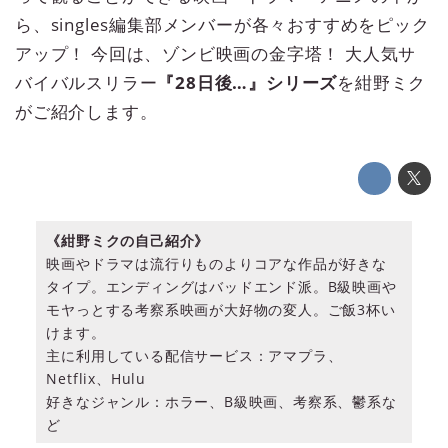
ら、singles編集部メンバーが各々おすすめをピック
アップ！ 今回は、ゾンビ映画の金字塔！ 大人気サ
バイバルスリラー
『28日後…』シリーズ
を紺野ミク
がご紹介します。
《紺野ミクの自己紹介》
映画やドラマは流行りものよりコアな作品が好きな
タイプ。エンディングはバッドエンド派。B級映画や
モヤっとする考察系映画が大好物の変人。ご飯3杯い
けます。
主に利用している配信サービス：アマプラ、
Netflix、Hulu
好きなジャンル：ホラー、B級映画、考察系、鬱系な
ど