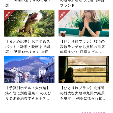
選
ブランド
【まとめ記事】おすすめス
【ひとり旅プラン】那須の
ポット・雑学・映画まで網
高原ランチから貴船の川床
羅！ 恐竜おねえさん 生田晴
料理まで！ 日帰りグルメ旅
香の恐竜コラム9選
5選
【予算別ホテル：大分編】
【ひとり旅プラン】北海道
湯布院に別府温泉！ のんび
の雄大な大地や九州の絶景
り名湯を満喫できるホテル5
を堪能！ 列車に揺られ景色
選
を楽しむ旅5選