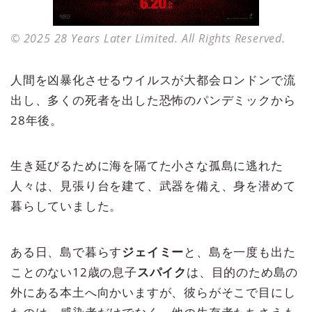
© 2025 28 Years Later Limited. All Rights Reserved.
人間を凶暴化させるウイルスが大都会ロンドンで流
出し、多くの死者を出した恐怖のパンデミックから
28年後。
生き延びるために海を隔てた小さな孤島に逃れた
人々は、見張り台を建て、武器を備え、身を潜めて
暮らしていました。
ある日、島で暮らす
ジェイミー
と、島を一度も出た
ことのない12歳の息子
スパイク
は、目的のため島の
外にある本土へ向かいますが、彼らがそこで目にし
たのは、感染者だけでなく、他の生存者たちさえも