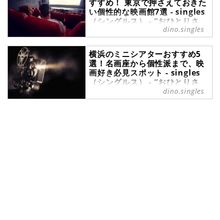
すすめ！ 東京で押さえておきた
い個性的な映画館7選 - singles
（シングルス） - “おひとりさ
dino.singles
ま”にフォーカスした情報サイト
ミニシアターは、大手シネコンでは
横浜のミニシアターおすすめ5
上映されない個性的な作品を扱う映
選！名画座から個性派まで、映
画館のこと。個性的でレトロな雰囲
画好き必見スポット - singles
気を楽しんだり、併設されたカフェ
（シングルス） - “おひとりさ
で鑑賞後の余韻を楽しんだりと、映
ま”にフォーカスした情報サイト
dino.singles
画以外の体験ができる点も魅力で
す。また、ミニシアターは、ひとり
みなとみらいの景色や中華街の賑わ
で集中して映画を楽しむのにも最適
いなど、さまざまな顔を持つ港町・
で、自分の好みに合った作品と出会
横浜は、休日のお出かけスポットと
える場として最近再注目されていま
して、多くの人が訪れます。実は横
す。今回は、東京にあるミニシアタ
浜は映画好きにも見逃せない街で、
ー7選のほかに、ミニシアターをも
商業映画館だけでなく、個性豊かな
っと楽しむための基礎知識もご紹介
ミニシアターが数多く点在していま
します。※当記事は、AI技術を活用
す。そこで今回は、横浜のミニシア
し編集者によって監修・作成されて
ターをご紹介。ぜひチェックしてみ
います。
てください。※当記事は、AI技術を
活用し編集者によって監修・作成さ
れています。