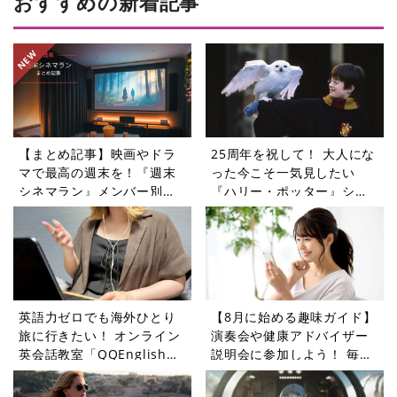
おすすめの新着記事
【まとめ記事】映画やドラ
25周年を祝して！ 大人にな
マで最高の週末を！『週末
った今こそ一気見したい
シネマラン』メンバー別お
『ハリー・ポッター』シリ
すすめガイド
ーズ【週末シネマラン
#75】
英語力ゼロでも海外ひとり
【8月に始める趣味ガイド】
旅に行きたい！ オンライン
演奏会や健康アドバイザー
英会話教室「QQEnglish」
説明会に参加しよう！ 毎日
に挑戦してみた
の暮らしに変化をもたらす
ピーティックスイベント5選