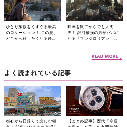
ひとり旅欲をくすぐる最高
映画を観てからでも大丈
のロケーション！ この夏、
夫！ 銀河最強の男がパパに
どこかへ旅したくなる映画3
なる「マンダロリアン」シ
選【週末シネマラン #74】
リーズ【週末シネマラン
#73】
READ MORE
よく読まれている記事
都心から日帰りで楽しむ朝
【まとめ記事】歴代『今週
市！ 関東のおすすめ市場5
の逸本』を彩った名門時計