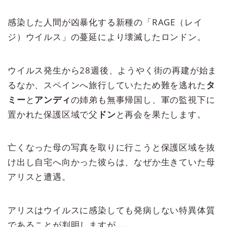
感染した人間が凶暴化する新種の「RAGE（レイ
ジ）ウイルス」の蔓延により壊滅したロンドン。
ウイルス発生から28週後、ようやく街の再建が始ま
るなか、スペインへ旅行していたため難を逃れた
タ
ミー
と
アンディ
の姉弟も無事帰国し、軍の監視下に
置かれた保護区域で父
ドン
と再会を果たします。
亡くなった母の写真を取りに行こうと保護区域を抜
け出し自宅へ向かった彼らは、なぜか生きていた母
アリスと遭遇。
アリスはウイルスに感染しても発病しない特異体質
であることが判明しますが……。