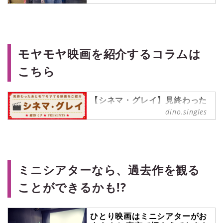
とりさま”にフォーカスした情報
サイト
週末のまとまった時間を使って一気
見（＝マラソン）したい、シリーズ
ものや関連する映像作品をご紹介す
モヤモヤ映画を紹介するコラムは
る連載【週末シネマラン】。アマプ
こちら
ラ（Prime Video）やNetflixなどの
配信サービスを使って観ることがで
きる映画・ドラマ・アニメの中か
【シネマ・グレイ】見終わった
ら、singles編集部メンバーが各々
あとモヤモヤする映画を紹介
おすすめをピックアップ！ 今回
dino.singles
中！
は、“怖いのになぜか笑っちゃう！
オススメ「ホラーコメディ」映画”を
モデル兼ライターの「紺野ミク」が
3つ、紺野ミクがご紹介します。
贈る映画連載。考察系映画、C級映
画、鬱映画など見終わった後にモヤ
っとする映画を、独断と偏見で楽し
ミニシアターなら、過去作を観る
くツッコミながら紹介しています。
ことができるかも!?
ひとり映画はミニシアターがお