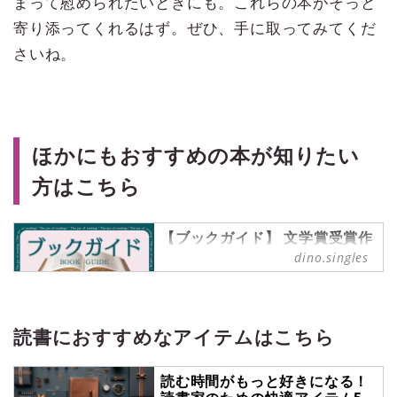
まって慰められたいときにも。これらの本がそっと
寄り添ってくれるはず。ぜひ、手に取ってみてくだ
さいね。
ほかにもおすすめの本が知りたい
方はこちら
【ブックガイド】 文学賞受賞作
品からピックアップしてご紹
dino.singles
介！
ブックガイド の記事一覧 -
『singles』は、“おひとりさま“に焦
点を当てた情報サイトです。パート
読書におすすめなアイテムはこちら
ナーの有無に関わらず、自分らしい
生活を謳歌する彼・彼女たちのライ
読む時間がもっと好きになる！
フスタイルを紹介します。