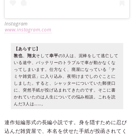
Instagram
www.instagram.com
【あらすじ】
敦也
、
翔太
そして
幸平
の3人は、泥棒をして逃亡して
いる途中、バッテリーのトラブルで車が動かなくな
ってしまいます。仕方なく、廃屋になっている「ナ
ミヤ雑貨店」に入り込み、夜明けまでしのぐことに
しました。すると、シャッターについていた郵便口
に、突然手紙が投げ込まれてきたのです。そこに書
かれていたのは人生についての悩み相談。これを読
んだ3人は……。
連作短編形式の長編小説です。身を隠すために忍び
込んだ雑貨屋で、本名を伏せた手紙が投函されてく