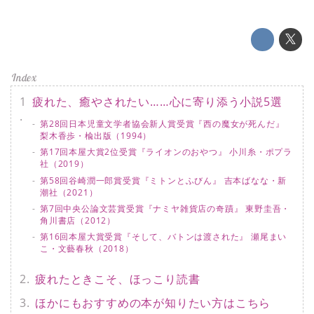
疲れた、癒やされたい……心に寄り添う小説5選
第28回日本児童文学者協会新人賞受賞『西の魔女が死んだ』
梨木香歩・楡出版（1994）
第17回本屋大賞2位受賞『ライオンのおやつ』 小川糸・ポプラ
社（2019）
第58回谷崎潤一郎賞受賞『ミトンとふびん』 吉本ばなな・新
潮社（2021）
第7回中央公論文芸賞受賞『ナミヤ雑貨店の奇蹟』 東野圭吾・
角川書店（2012）
第16回本屋大賞受賞『そして、バトンは渡された』 瀬尾まい
こ・文藝春秋（2018）
疲れたときこそ、ほっこり読書
ほかにもおすすめの本が知りたい方はこちら