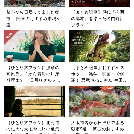
都心から日帰りで楽しむ朝
【まとめ記事】歴代『今週
市！ 関東のおすすめ市場5
の逸本』を彩った名門時計
選
ブランド
【ひとり旅プラン】那須の
【まとめ記事】おすすめス
高原ランチから貴船の川床
ポット・雑学・映画まで網
料理まで！ 日帰りグルメ旅
羅！ 恐竜おねえさん 生田晴
5選
香の恐竜コラム9選
【ひとり旅プラン】北海道
大阪市内から日帰りできる
の雄大な大地や九州の絶景
朝市5選！ 関西のおすすめ