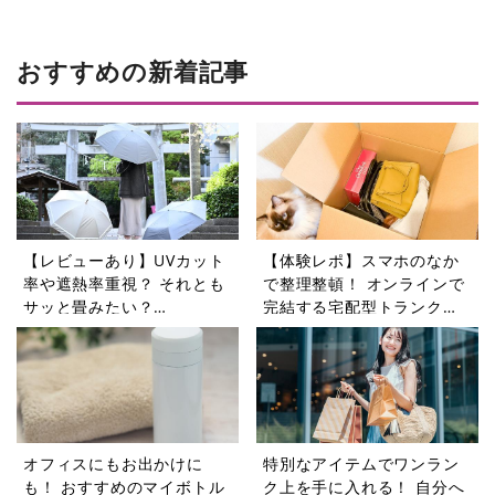
おすすめの新着記事
【レビューあり】UVカット
【体験レポ】スマホのなか
率や遮熱率重視？ それとも
で整理整頓！ オンラインで
サッと畳みたい？
完結する宅配型トランクル
「Waterfront®︎」で見つけ
ーム「minikura」が便利す
る“自分に合う日傘”
ぎる
オフィスにもお出かけに
特別なアイテムでワンラン
も！ おすすめのマイボトル
ク上を手に入れる！ 自分へ