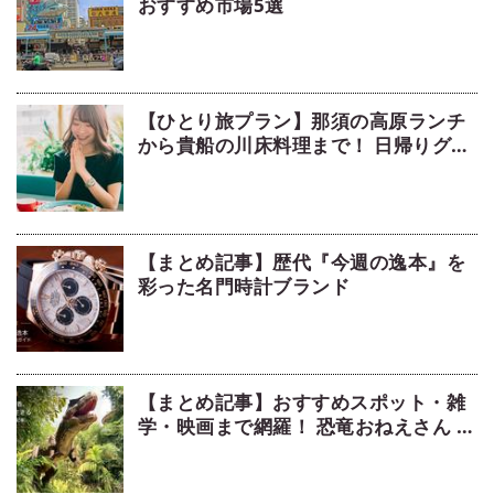
おすすめ市場5選
【ひとり旅プラン】那須の高原ランチ
から貴船の川床料理まで！ 日帰りグル
メ旅5選
【まとめ記事】歴代『今週の逸本』を
彩った名門時計ブランド
【まとめ記事】おすすめスポット・雑
学・映画まで網羅！ 恐竜おねえさん 生
田晴香の恐竜コラム9選