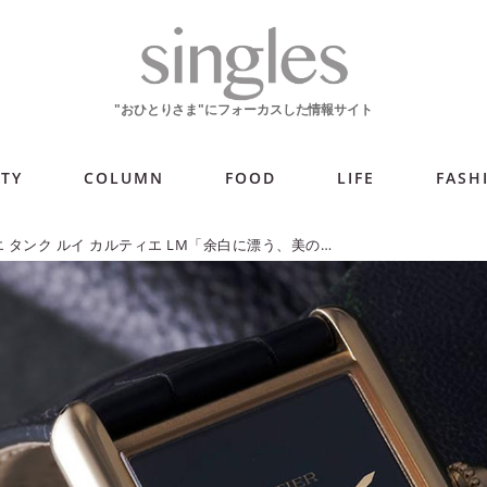
ITY
COLUMN
FOOD
LIFE
FASH
カルティエ タンク ルイ カルティエ LM「余白に漂う、美の本質」【今週の逸本 Vol.317】