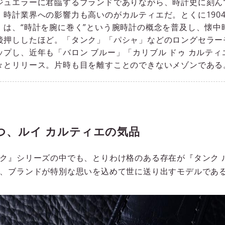
ジュエラーに君臨するブランドでありながら、時計史に刻ん
、時計業界への影響力も高いのがカルティエだ。とくに190
」は、“時計を腕に巻く”という腕時計の概念を普及し、懐中
後押ししたほど。「タンク」「パシャ」などのロングセラー
ップし、近年も「バロン ブルー」「カリブル ドゥ カルティ
々とリリース。片時も目を離すことのできないメゾンである
つ、ルイ カルティエの気品
ク』シリーズの中でも、とりわけ格のある存在が『タンク 
、ブランドが特別な思いを込めて世に送り出すモデルであ