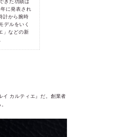
できた功績は
4年に発表され
時計から腕時
モデルをいく
エ」などの新
。
ルイ カルティエ』だ。創業者
る。