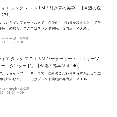
ティエ トーチュMM』
ィエ タンク マスト LM「引き算の美学」【今週の逸
l.271】
マルからインフォーマルまで、自身のこだわりを移す鏡として選
腕時計の数々。ここではブランド腕時計専門店・MOON
SE（ムーンフェイズ）が最新モデルからアンティークまで、クール
aka＠singles編集部
とりさまの腕を飾るに相応しい珠玉の1本をセレクト。今回は、カ
024-10-07 MON
エ時計の定番タンクシリーズから現行の『タンク マスト LM』を
よう。※当連載は掲載Vol.239までdino.networkに連載されて
。Vol.240からは当メディア『singles』にてお楽しみくださ
ィエ タンク マスト SM ソーラービート 「クォーツ
ースタンダード」【今週の逸本 Vol.240】
マルからインフォーマルまで、自身のこだわりを移す鏡として選
腕時計の数々。ここではブランド腕時計専門店・MOON
SE（ムーンフェイズ）が最新モデルからアンティークまで、見る者
aka＠singles編集部
を刺激する1本をセレクト。今回はカルティエのタンクコレクショ
024-03-04 MON
、画期的な駆動方式を採用した『タンク マスト SM ソーラービー
紹介しよう。※当連載は掲載Vol.239までdino.networkに連載
ました。Vol.240からは当メディア『singles』にてお楽しみく
。