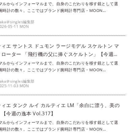
マルからインフォーマルまで、自身のこだわりを移す鏡として選
腕時計の数々。ここではブランド腕時計専門店・MOON
SE（ムーンフェイズ）が最新モデルからアンティークまで、クール
aka＠singles編集部
とりさまの腕を飾るに相応しい珠玉の一本をセレクト。今回は、
026-05-11 MON
ィエのヴィンテージウォッチ『マストタンク LM』をご紹介しよ
▶▶写真はこちら｜カルティエ マストタンク LM
ィエ サントス ドュモン ラージモデル スケルトン マ
ロローター 「飛行機の父に捧ぐスケルトン」【今週の
ol.327】
マルからインフォーマルまで、自身のこだわりを移す鏡として選
腕時計の数々。ここではブランド腕時計専門店・MOON
SE（ムーンフェイズ）が最新モデルからアンティークまで、クール
aka＠singles編集部
とりさまの腕を飾るに相応しい珠玉の1本をセレクト。今回は、カ
025-11-03 MON
エのサントスシリーズから『サントス ドュモン ラージモデル ス
ン マイクロローター 』をご紹介しよう。▶▶▶写真はこちら｜カ
エ サントス デュモン ラージモデル スケルトン マイクロローター
ィエ タンク ルイ カルティエ LM「余白に漂う、美の
【今週の逸本 Vol.317】
マルからインフォーマルまで、自身のこだわりを移す鏡として選
腕時計の数々。ここではブランド腕時計専門店・MOON
SE（ムーンフェイズ）が最新モデルからアンティークまで、クール