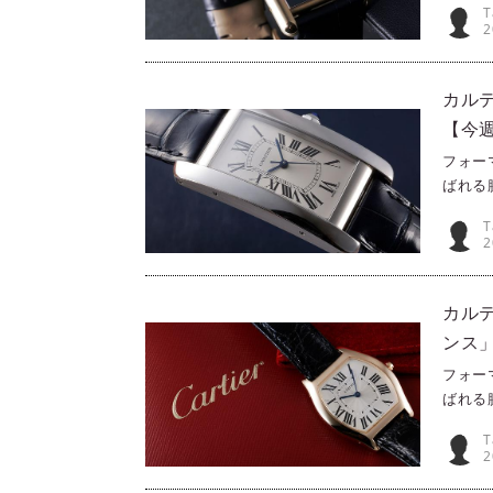
T
なおひ
2
ルティ
よう。
カル
【今週
フォー
ばれる
PHA
T
なおひ
2
ルティ
アメリ
タンク
カル
ンス」
フォー
ばれる
PHA
T
なおひ
2
ルティ