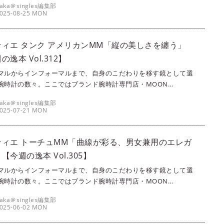
aka＠singles編集部
とりさまの腕を飾るに相応しい珠玉の1本をセレクト。今回は、カ
025-08-25 MON
エのタンクシリーズから、『タンク ルイ カルティエ』をご紹介し
ティエ タンク アメリカンMM「縦の美しさを纏う」
の逸本 Vol.312】
マルからインフォーマルまで、自身のこだわりを移す鏡として選
腕時計の数々。ここではブランド腕時計専門店・MOON
SE（ムーンフェイズ）が最新モデルからアンティークまで、クール
aka＠singles編集部
とりさまの腕を飾るに相応しい珠玉の1本をセレクト。今回は、カ
025-07-21 MON
エのタンクコレクションから縦長のシルエットが美しい『タンク
カンMM』をご紹介しよう。▶▶▶写真はこちら｜『カルティエ
 アメリカンMM』
ティエ トーチュMM「曲線が彩る、男女兼用のエレガ
【今週の逸本 Vol.305】
マルからインフォーマルまで、自身のこだわりを移す鏡として選
腕時計の数々。ここではブランド腕時計専門店・MOON
SE（ムーンフェイズ）が最新モデルからアンティークまで、クール
aka＠singles編集部
とりさまの腕を飾るに相応しい珠玉の1本をセレクト。今回は、カ
025-06-02 MON
エから『トーチュMM』をご紹介しよう。▶▶▶写真はこちら｜