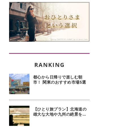
都心から日帰りで楽しむ朝
市！ 関東のおすすめ市場5選
【ひとり旅プラン】北海道の
雄大な大地や九州の絶景を堪
能！ 列車に揺られ景色を楽し
む旅5選