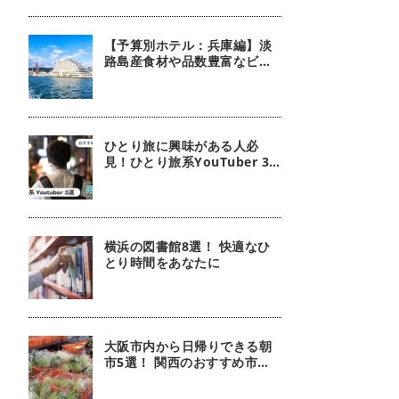
【予算別ホテル：兵庫編】淡
路島産食材や品数豊富なビュ
ッフェが魅力！ 朝食が自慢の
ホテル5選
ひとり旅に興味がある人必
見！ひとり旅系YouTuber 3
選｜男性編
横浜の図書館8選！ 快適なひ
とり時間をあなたに
大阪市内から日帰りできる朝
市5選！ 関西のおすすめ市場
を紹介