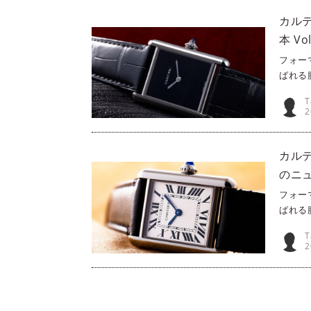
『カル
カルテ
本 Vo
フォー
ばれる
PHA
T
なおひ
2
ルティ
ご紹介し
いました
カルテ
い。
のニュ
フォー
ばれる
PHA
T
の感性
2
ンから
ト』をご
されてい
ださい