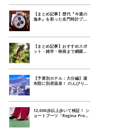
【まとめ記事】歴代『今週の
逸本』を彩った名門時計ブラ
ンド
【まとめ記事】おすすめスポ
ット・雑学・映画まで網羅！
恐竜おねえさん 生田晴香の恐
竜コラム9選
【予算別ホテル：大分編】湯
布院に別府温泉！ のんびり名
湯を満喫できるホテル5選
12,000歩以上歩いて検証！ シ
ョートブーツ「Regina Pro」
は本当に疲れにくいのか？