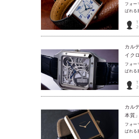
フォー
ばれる
PHA
T
なおひ
2
カルテ
う。▶
カルテ
イク
逸本 V
フォー
ばれる
PHA
T
なおひ
2
ルティ
ケルト
ルティ
カルテ
本質」
フォー
ばれる
PHA