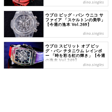
dino.singles
ブランド腕時計専門店・MOON
PHASE（ムーンフェイズ）が、最新
ウブロ ビッグ・バン ウニコ サ
モデルからアンティークまで、クー
ファイア 「スケルトンの美学」
ルなおひとりさまの腕を飾るにふさ
【今週の逸本 Vol.269】
わしい珠玉の1本を紹介する時計連
載【[今週の逸本]
フォーマルからインフォーマルま
dino.singles
(https://dino.singles/_tags/%E4%
で、自身のこだわりを移す鏡として
BB%8A%E9%80%B1%E3%81%AE
選ばれる腕時計の数々。ここではブ
%E9%80%B8%E6%9C%AC)】。今
ウブロ スピリット オブ ビッ
ランド腕時計専門店・MOON
回は、ウブロから『ビッグ・バン ウ
グ・バン チタニウム レインボ
PHASE（ムーンフェイズ）が最新モ
ニコ レッドマジック』をご紹介しよ
ー 「時を彩る虹の輝き」【今週
デルからアンティークまで、クール
う。
の逸本 Vol.249】
なおひとりさまの腕を飾るに相応し
dino.singles
い珠玉の1本をセレクト。今回は、
フォーマルからインフォーマルま
サファイアクリスタルを使い、スケ
で、自身のこだわりを移す鏡として
ルトンに仕上げたウブロ『ビッグ・
選ばれる腕時計の数々。ここではブ
バン ウニコ サファイア』をご紹介
ランド腕時計専門店・MOON
しよう。※当連載は掲載Vol.239ま
PHASE（ムーンフェイズ）が最新モ
でdino.networkに連載されていま
デルからアンティークまで、見る者
した。Vol.240からは当メディア
の感性を刺激する1本をセレクト。
『singles』にてお...
今回はウブロから、虹色に輝くタイ
ムピース『スピリット オブ ビッ