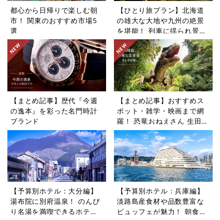
都心から日帰りで楽しむ朝
【ひとり旅プラン】北海道
市！ 関東のおすすめ市場5
の雄大な大地や九州の絶景
選
を堪能！ 列車に揺られ景色
を楽しむ旅5選
【まとめ記事】歴代『今週
【まとめ記事】おすすめス
の逸本』を彩った名門時計
ポット・雑学・映画まで網
ブランド
羅！ 恐竜おねえさん 生田晴
香の恐竜コラム9選
【予算別ホテル：大分編】
【予算別ホテル：兵庫編】
湯布院に別府温泉！ のんび
淡路島産食材や品数豊富な
り名湯を満喫できるホテル5
ビュッフェが魅力！ 朝食が