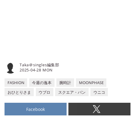
グ・バン チタニウム レインボー』
をご紹介しよう。※当連載は掲載
Vol.239までdino.networkに連載さ
れていました。Vol.240からは当メ
ディア『singles』にてお楽しみく
ださい。
Taka＠singles編集部
2025-04-28 MON
FASHION
今週の逸本
腕時計
MOONPHASE
おひとりさま
ウブロ
スクエア・バン
ウニコ
Facebook