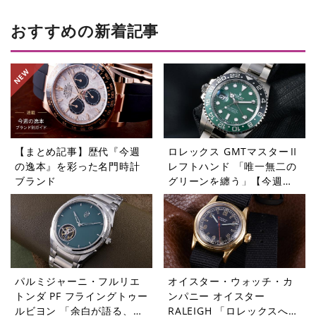
おすすめの新着記事
【まとめ記事】歴代『今週
ロレックス GMTマスターⅡ
の逸本』を彩った名門時計
レフトハンド 「唯一無二の
ブランド
グリーンを纏う」【今週の
逸本 Vol.365】
パルミジャーニ・フルリエ
オイスター・ウォッチ・カ
トンダ PF フライングトゥー
ンパニー オイスター
ルビヨン 「余白が語る、本
RALEIGH 「ロレックスへと