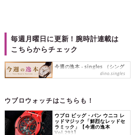
毎週月曜日に更新！腕時計連載は
こちらからチェック
今週の逸本 - singles （シング
ルス） - “おひとりさま”にフォ
dino.singles
ーカスした情報サイト
今週の逸本 の記事一覧 -
『singles』は、“おひとりさま“に焦
点を当てた情報サイトです。パート
ウブロウォッチはこちらも！
ナーの有無に関わらず、自分らしい
生活を謳歌する彼・彼女たちのライ
ウブロ ビッグ・バン ウニコ レ
フスタイルを紹介します。
ッドマジック「鮮烈なレッドセ
ラミック」【今週の逸本
Vol.293】