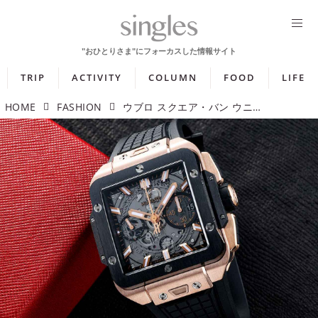
TRIP
ACTIVITY
COLUMN
FOOD
LIFE
HOME
FASHION
ウブロ スクエア・バン ウニコ キングゴールド セラミック「新たな存在感を示す正方形ケース」【今週の逸本 Vol.300】