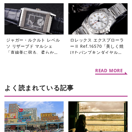
当の贅沢」【今週の逸本
受け継がれたDNA」【今週
Vol.364】
の逸本 Vol.363】
ジャガー・ルクルト レベル
ロレックス エクスプローラ
ソ リザーブド マルシェ
ーⅡ Ref.16570「美しく焼
「直線美に宿る、柔らかな
けたパンプキンダイヤル」
個性」【今週の逸本
【今週の逸本 Vol.361】
Vol.362】
READ MORE
よく読まれている記事