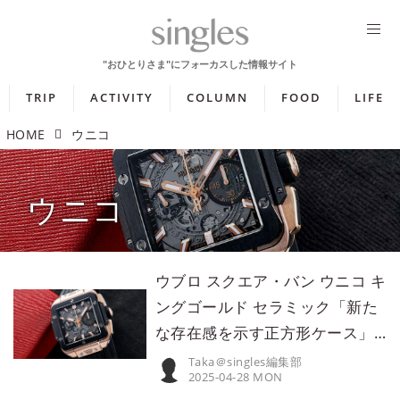
TRIP
ACTIVITY
COLUMN
FOOD
LIFE
HOME
ウニコ
ウニコ
ウブロ スクエア・バン ウニコ キ
ングゴールド セラミック「新た
な存在感を示す正方形ケース」
【今週の逸本 Vol.300】
Taka＠singles編集部
2025-04-28 MON