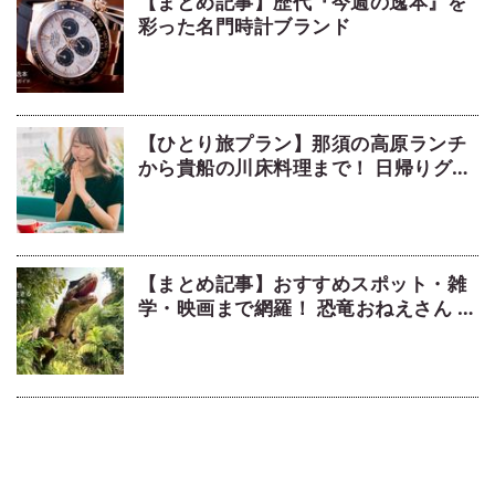
【まとめ記事】歴代『今週の逸本』を
彩った名門時計ブランド
【ひとり旅プラン】那須の高原ランチ
から貴船の川床料理まで！ 日帰りグル
メ旅5選
【まとめ記事】おすすめスポット・雑
学・映画まで網羅！ 恐竜おねえさん 生
田晴香の恐竜コラム9選