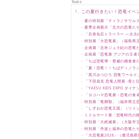
この夏行きたい！恐竜イベ
夏の特別展「ティラノサウル
夏季企画展示「北大の恐竜た
「石巻化石トラベラー ―太古
特別展「大恐竜展」（福島県
企画展「北米ジュラ紀の恐竜
企画展「恐竜展 アジアの王
「ちば恐竜博・脅威の捕食者
「夏！恐竜！！ちばディノラ
「黒川みつひろ 恐竜ワールド」（T
「下田昌克 恐竜人間展 -骨とQ
「YAESU KIDS EXPO
「ヨコハマ恐竜展・恐竜の食
特別展「竜脚類」（福井県立
「しずおか恐竜王国」（ツイ
ミドルヤード展「恐竜時代の
特別展「大絶滅展」（大阪市
特別展「丹波と福井の恐竜た
「大恐竜展2026」（鹿児島