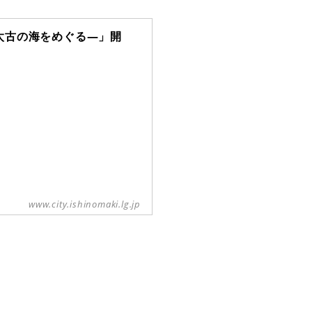
太古の海をめぐる―」開
www.city.ishinomaki.lg.jp