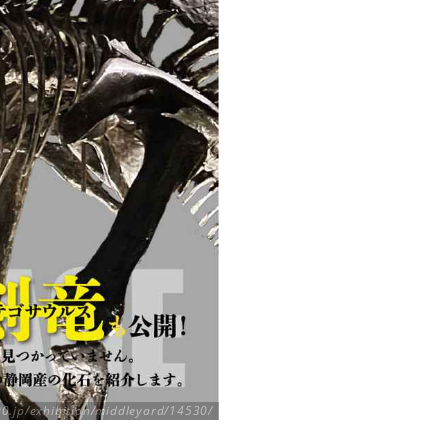
0.jp/exhibition/middleyard/14530/