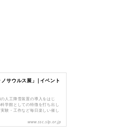
ノサウルス展」|イベント
初の人工降雪装置の導入をはじ
の科学館としての特徴を打ち出し
・実験・工作など毎日楽しい催し
www.ssc.slp.or.jp