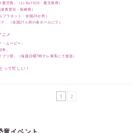
鹿児島」（Li-Ka1920・鹿児島県）
温泉青雲荘・長崎県）
トルプラネット・全国26か所）
ク」（全国21ヵ所の各ホールにて）
アニメ
ノ・ムービー」
戦争」
イブツ部」（毎週日曜7時テレ東系にて放送）
にとって忙しい！
1
2
恐竜イベント