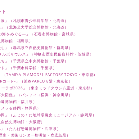
ント
ス展」（札幌市青少年科学館・北海道）
ち」（北海道大学総合博物館・北海道）
の海をめぐる―」（石巻市博物館・宮城県）
立博物館・福島県）
たち」（群馬県立自然史博物館・群馬県）
者タルボサウルス」（神栖市歴史民俗資料館・茨城県）
たち」（千葉県立中央博物館・千葉県）
ンド」（千葉市科学館・千葉県）
AMIYA PLAMODEL FACTORY TOKYO・東京都）
Rコード-」（渋谷PARCO 8階・東京都）
 ダイナソーラボ2026」（東京ミッドタウン八重洲・東京都）
卓大図鑑」（パシフィコ横浜・神奈川県）
恐竜博物館・福井県）
ンメッセ静岡・静岡県）
静岡」（ふじのくに地球環境史ミュージアム・静岡県）
立自然史博物館・大阪府）
ち」（たんば恐竜博物館・兵庫県）
県歴史・美術センター黎明館・鹿児島県）