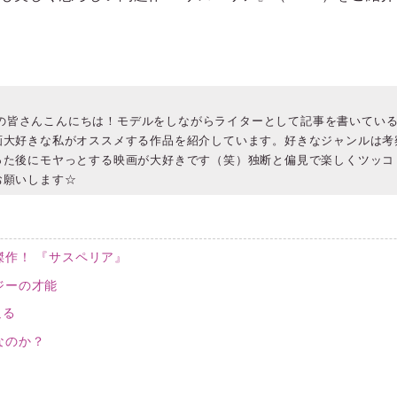
をご覧の皆さんこんにちは！モデルをしながらライターとして記事を書いてい
画大好きな私がオススメする作品を紹介しています。好きなジャンルは考
った後にモヤっとする映画が大好きです（笑）独断と偏見で楽しくツッコ
お願いします☆
傑作！ 『サスペリア』
ジーの才能
迫る
なのか？