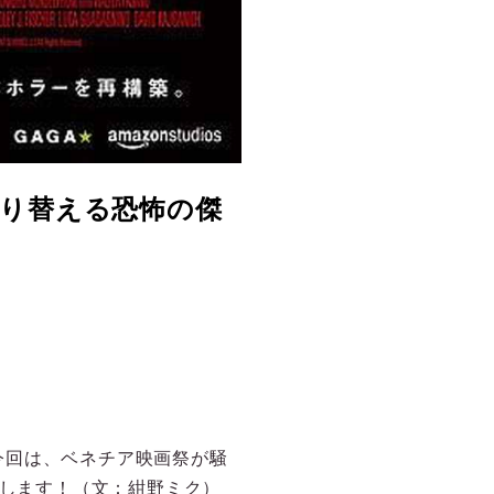
塗り替える恐怖の傑
今回は、ベネチア映画祭が騒
介します！（文：紺野ミク）