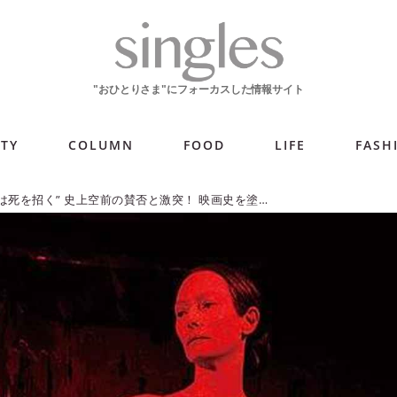
ITY
COLUMN
FOOD
LIFE
FASH
“その踊りは死を招く” 史上空前の賛否と激突！ 映画史を塗り替える恐怖の傑作『サスペリア』【シネマ・グレイ File.067】