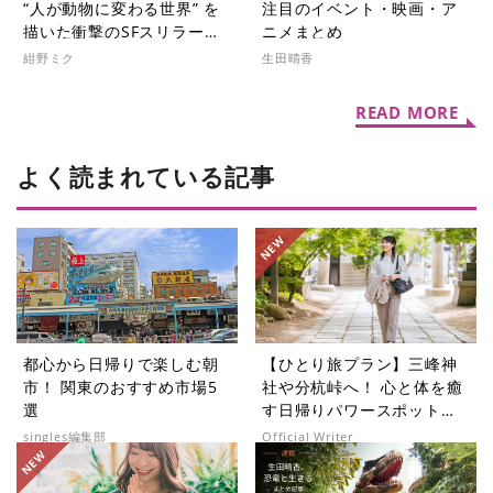
“人が動物に変わる世界” を
注目のイベント・映画・ア
描いた衝撃のSFスリラー
ニメまとめ
『動物界』【シネマ・グレ
紺野ミク
生田晴香
イ File.071】
READ MORE
よく読まれている記事
都心から日帰りで楽しむ朝
【ひとり旅プラン】三峰神
市！ 関東のおすすめ市場5
社や分杭峠へ！ 心と体を癒
選
す日帰りパワースポットツ
アー5選
singles編集部
Official Writer