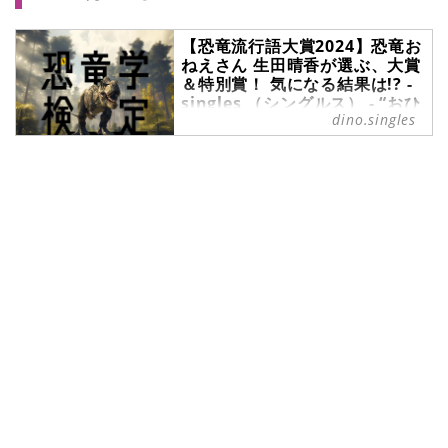
【恐竜流行語大賞2024】恐竜お
ねえさん 生田晴香が選ぶ、大賞
＆特別賞！ 気になる結果は!? -
singles （シングルス） - “おひ
dino.singles
とりさま”にフォーカスした情報
サイト
こんにちは、恐竜おねえさんこと生
田晴香です。年末ということで、
2024年の「恐竜流行語大賞」の栄え
ある一位を発表したいと思います。
さらに、特別賞も2つご紹介！ 合計
で3つ発表するので、何が受賞した
のか……皆さんも予想してみてくだ
さい。