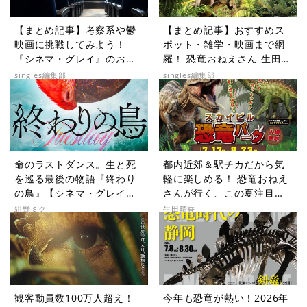
【まとめ記事】考察系や鬱
【まとめ記事】おすすめス
映画に挑戦してみよう！
ポット・雑学・映画まで網
『シネマ・グレイ』のおす
羅！ 恐竜おねえさん 生田晴
すめコラム9選
香の恐竜コラム9選
singles編集部
singles編集部
命のラストダンス。生と死
都内近郊＆駅チカだから気
を巡る最後の物語『終わり
軽に楽しめる！ 恐竜おねえ
の鳥』【シネマ・グレイ
さんが行く、この夏注目の
File.072】
恐竜イベントレポート
紺野ミク
生田晴香
観客動員数100万人超え！
今年も恐竜が熱い！2026年