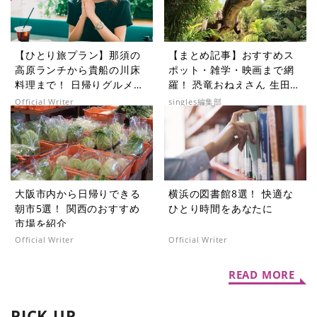
【ひとり旅プラン】那須の
【まとめ記事】おすすめス
高原ランチから貴船の川床
ポット・雑学・映画まで網
料理まで！ 日帰りグルメ旅
羅！ 恐竜おねえさん 生田晴
5選
香の恐竜コラム9選
Official Writer
singles編集部
大阪市内から日帰りできる
横浜の図書館8選！ 快適な
朝市5選！ 関西のおすすめ
ひとり時間をあなたに
市場を紹介
Official Writer
Official Writer
READ MORE
PICK UP