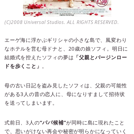
(C)2008 Universal Studios. ALL RIGHTS RESERVED.
エーゲ海に浮かぶギリシャの小さな島で、風変わり
なホテルを営む母ドナと、20歳の娘ソフィ。明日に
結婚式を控えたソフィの夢は
「父親とバージンロー
ドを歩くこと」
。
母の古い日記を盗み見したソフィは、父親の可能性
がある3人の昔の恋人に、母になりすまして招待状
を送ってしまいます。
式前日、3人の
“パパ候補”
が同時に島に現れたこと
で、思いがけない再会や秘密が明らかになっていく