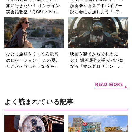
旅に行きたい！ オンライン
演奏会や健康アドバイザー
英会話教室「QQEnglish」
説明会に参加しよう！ 毎日
に挑戦してみた
の暮らしに変化をもたらす
ピーティックスイベント5選
ひとり旅欲をくすぐる最高
映画を観てからでも大丈
のロケーション！ この夏、
夫！ 銀河最強の男がパパに
どこかへ旅したくなる映画3
なる「マンダロリアン」シ
選【週末シネマラン #74】
リーズ【週末シネマラン
#73】
READ MORE
よく読まれている記事