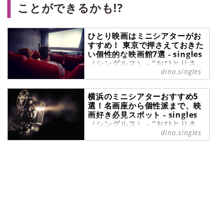
ことができるかも!?
ひとり映画はミニシアターがお
すすめ！ 東京で押さえておきた
い個性的な映画館7選 - singles
（シングルス） - “おひとりさ
dino.singles
ま”にフォーカスした情報サイト
ミニシアターは、大手シネコンでは
横浜のミニシアターおすすめ5
上映されない個性的な作品を扱う映
選！名画座から個性派まで、映
画館のこと。個性的でレトロな雰囲
画好き必見スポット - singles
気を楽しんだり、併設されたカフェ
（シングルス） - “おひとりさ
で鑑賞後の余韻を楽しんだりと、映
ま”にフォーカスした情報サイト
dino.singles
画以外の体験ができる点も魅力で
す。また、ミニシアターは、ひとり
みなとみらいの景色や中華街の賑わ
で集中して映画を楽しむのにも最適
いなど、さまざまな顔を持つ港町・
で、自分の好みに合った作品と出会
横浜は、休日のお出かけスポットと
える場として最近再注目されていま
して、多くの人が訪れます。実は横
す。今回は、東京にあるミニシアタ
浜は映画好きにも見逃せない街で、
ー7選のほかに、ミニシアターをも
商業映画館だけでなく、個性豊かな
っと楽しむための基礎知識もご紹介
ミニシアターが数多く点在していま
します。※当記事は、AI技術を活用
す。そこで今回は、横浜のミニシア