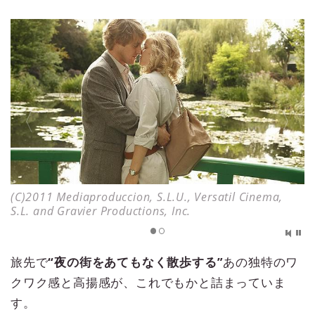
(C)2011 Mediaproduccion, S.L.U., Versatil Cinema,
S.L. and Gravier Productions, Inc.
旅先で
“夜の街をあてもなく散歩する”
あの独特のワ
クワク感と高揚感が、これでもかと詰まっていま
す。