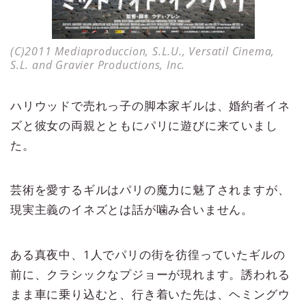
(C)2011 Mediaproduccion, S.L.U., Versatil Cinema,
S.L. and Gravier Productions, Inc.
ハリウッドで売れっ子の脚本家ギルは、婚約者イネ
ズと彼女の両親とともにパリに遊びに来ていまし
た。
芸術を愛するギルはパリの魔力に魅了されますが、
現実主義のイネズとは話が噛み合いません。
ある真夜中、1人でパリの街を彷徨っていたギルの
前に、クラシックなプジョーが現れます。誘われる
まま車に乗り込むと、行き着いた先は、ヘミングウ