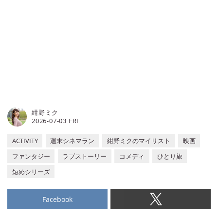
し編集者によって監修・作成されて
ターをご紹介。ぜひチェックしてみ
います。
てください。※当記事は、AI技術を
活用し編集者によって監修・作成さ
れています。
紺野ミク
2026-07-03 FRI
ACTIVITY
週末シネマラン
紺野ミクのマイリスト
映画
ファンタジー
ラブストーリー
コメディ
ひとり旅
短めシリーズ
Facebook