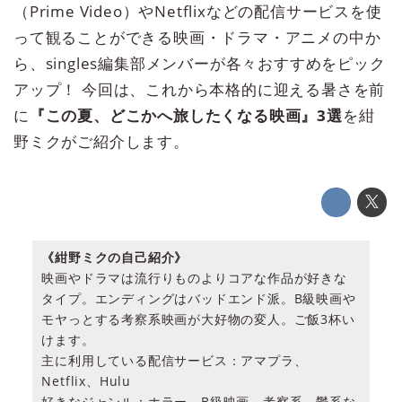
（Prime Video）やNetflixなどの配信サービスを使
って観ることができる映画・ドラマ・アニメの中か
ら、singles編集部メンバーが各々おすすめをピック
アップ！ 今回は、これから本格的に迎える暑さを前
に
『この夏、どこかへ旅したくなる映画』3選
を紺
野ミクがご紹介します。
《紺野ミクの自己紹介》
映画やドラマは流行りものよりコアな作品が好きな
タイプ。エンディングはバッドエンド派。B級映画や
モヤっとする考察系映画が大好物の変人。ご飯3杯い
けます。
主に利用している配信サービス：アマプラ、
Netflix、Hulu
好きなジャンル：ホラー、B級映画、考察系、鬱系な