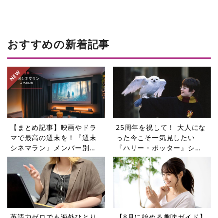
おすすめの新着記事
【まとめ記事】映画やドラ
25周年を祝して！ 大人にな
マで最高の週末を！『週末
った今こそ一気見したい
シネマラン』メンバー別お
『ハリー・ポッター』シリ
すすめガイド
ーズ【週末シネマラン
#75】
英語力ゼロでも海外ひとり
【8月に始める趣味ガイド】