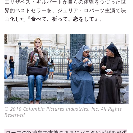
エリザベス・ギルバートが自らの体験をつづった世
界的ベストセラーを、ジュリア・ロバーツ主演で映
画化した
『食べて、祈って、恋をして』
。
© 2010 Columbia Pictures Industries, Inc. All Rights
Reserved.
ローマの路地裏で本能のままにパスタやピザを頬張