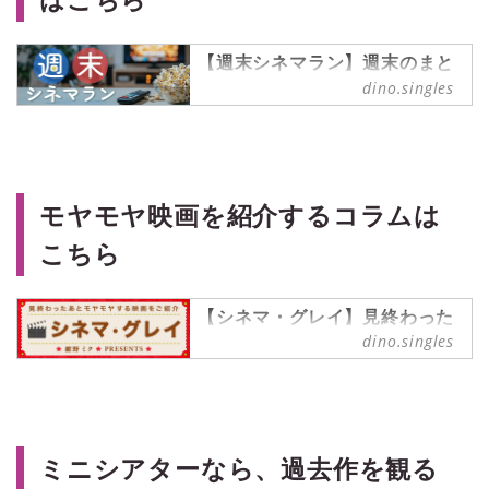
【週末シネマラン】週末のまと
まった時間を使って一気見した
dino.singles
い、シリーズものの映画やドラ
マなどをご紹介！
週末シネマラン の記事一覧 -
『singles』は、“おひとりさま“に焦
点を当てた情報サイトです。パート
モヤモヤ映画を紹介するコラムは
ナーの有無に関わらず、自分らしい
生活を謳歌する彼・彼女たちのライ
こちら
フスタイルを紹介します。
【シネマ・グレイ】見終わった
あとモヤモヤする映画を紹介
dino.singles
中！
モデル兼ライターの「紺野ミク」が
贈る映画連載。考察系映画、C級映
画、鬱映画など見終わった後にモヤ
っとする映画を、独断と偏見で楽し
ミニシアターなら、過去作を観る
くツッコミながら紹介しています。