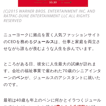
(C)2015 WARNER BROS. ENTERTAINMENT INC. AND
RATPAC-DUNE ENTERTAINMENT LLC ALL RIGHTS
RESERVED
ニューヨークに拠点を置く人気ファッションサイト
のCEOを務める
ジュールス
は、仕事と家庭を両立さ
せながら誰もが羨むような人生を歩んでいます。
ところがある日、彼女に人生最大の試練が訪れま
す。会社の福祉事業で雇われた70歳のシニアインタ
ーンの
ベン
が、ジュールスのアシスタントに就いた
のです。
最初は40歳も年上のベンに何かとイラつくジュール