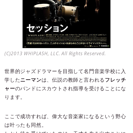
(C)2013 WHIPLASH, LLC. All Rights Reserved.
世界的ジャズドラマーを目指して名門音楽学校に入
学した
ニーマン
は、伝説の教師と言われる
フレッチ
ャー
のバンドにスカウトされ指導を受けることにな
ります。
ここで成功すれば、偉大な音楽家になるという野心
は叶ったも同然。