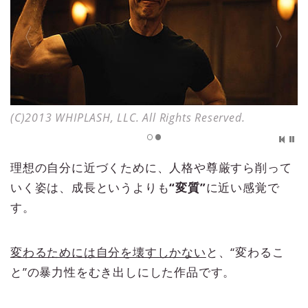
(C)2013 WHIPLASH, LLC. All Rights Reserved.
理想の自分に近づくために、人格や尊厳すら削って
いく姿は、成長というよりも
“変質”
に近い感覚で
す。
変わるためには自分を壊すしかない
と、“変わるこ
と”の暴力性をむき出しにした作品です。