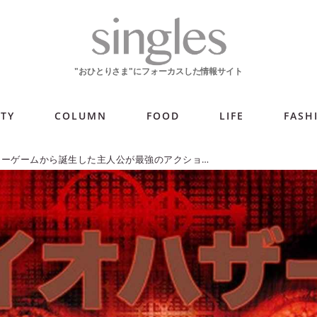
ITY
COLUMN
FOOD
LIFE
FASH
大人気ホラーゲームから誕生した主人公が最強のアクション映画『バイオハザード』シリーズ【週末シネマラン #29】