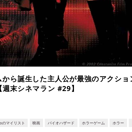
© 2002 Constantin Film Pro
ムから誕生した主人公が最強のアクショ
週末シネマラン #29】
toのマイリスト
映画
バイオハザード
ホラーゲーム
ホラー