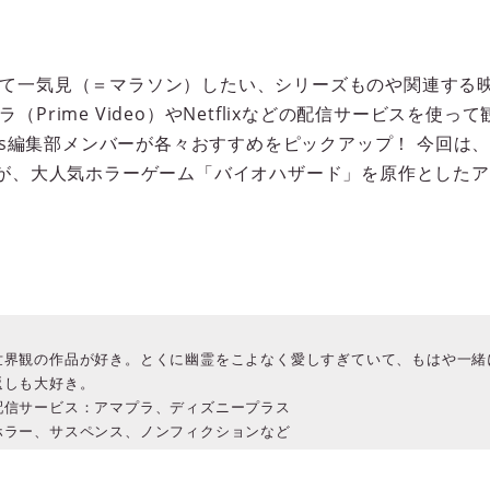
て一気見（＝マラソン）したい、シリーズものや関連する
Prime Video）やNetflixなどの配信サービスを使
les編集部メンバーが各々おすすめをピックアップ！ 今回
oが、大人気ホラーゲーム「バイオハザード」を原作とした
》
世界観の作品が好き。とくに幽霊をこよなく愛しすぎていて、もはや一緒
返しも大好き。
配信サービス：アマプラ、ディズニープラス
ホラー、サスペンス、ノンフィクションなど