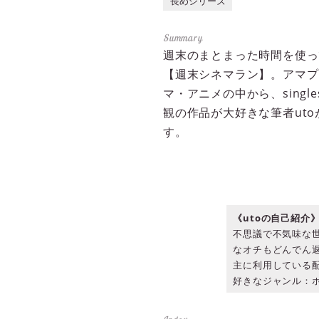
長めシリーズ
週末のまとまった時間を使っ
【週末シネマラン】。アマプラ（
マ・アニメの中から、sing
観の作品が大好きな筆者ut
す。
《utoの自己紹介
不思議で不気味な
なオチもどんでん
主に利用している
好きなジャンル：