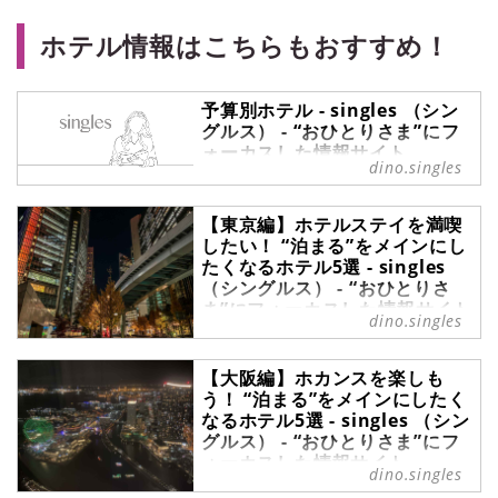
ホテル情報はこちらもおすすめ！
予算別ホテル - singles （シン
グルス） - “おひとりさま”にフ
ォーカスした情報サイト
dino.singles
予算別ホテル の記事一覧 -
『singles』は、“おひとりさま“に焦
【東京編】ホテルステイを満喫
点を当てた情報サイトです。パート
したい！ “泊まる”をメインにし
ナーの有無に関わらず、自分らしい
たくなるホテル5選 - singles
生活を謳歌する彼・彼女たちのライ
（シングルス） - “おひとりさ
フスタイルを紹介します。
ま”にフォーカスした情報サイト
dino.singles
「ホテルは旅行のときに泊まるも
の」そう考えている方も多いでしょ
【大阪編】ホカンスを楽しも
う。しかし、最近では、泊まること
う！ “泊まる”をメインにしたく
をメインにしたくなるようなホテル
なるホテル5選 - singles （シン
やプランが充実しています。今回
グルス） - “おひとりさま”にフ
は、東京でのホテルステイにおすす
ォーカスした情報サイト
めのホテルを5つご紹介。ぜひ参考
dino.singles
旅行で宿泊することが多いホテルで
にしてみてください。