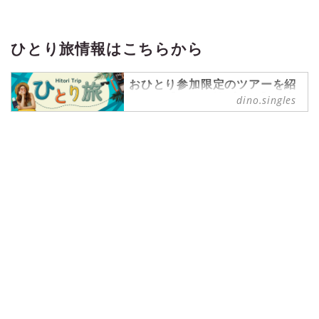
すが、最近では日常の延長線上で利
用する「ホテルステイ」や「ステイ
ケーション」が注目されています。
ひとり旅情報はこちらから
遠出をしなくても、近場で旅行気分
や日常とは違った気持ちになれるの
がホテルステイの魅力です。この記
おひとり参加限定のツアーを紹
事では、大阪で宿泊をメインに楽し
介する【ひとり旅プラン】を中
dino.singles
心に、ひとり旅情報を発信中！
めるホテルを5つご紹介するので、
参考にしてみてください。
ひとり旅 の記事一覧 - 『singles』
は、“おひとりさま“に焦点を当てた
情報サイトです。パートナーの有無
に関わらず、自分らしい生活を謳歌
する彼・彼女たちのライフスタイル
を紹介します。