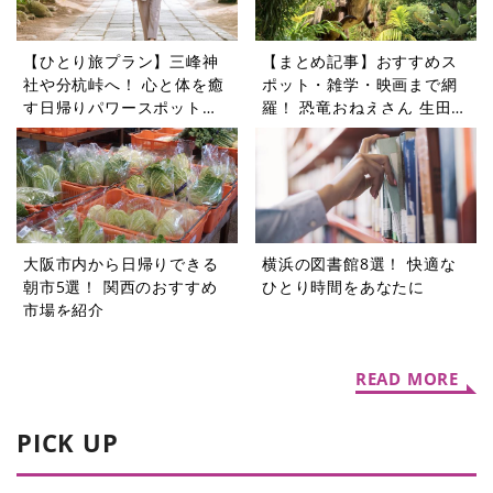
【ひとり旅プラン】三峰神
【まとめ記事】おすすめス
社や分杭峠へ！ 心と体を癒
ポット・雑学・映画まで網
す日帰りパワースポットツ
羅！ 恐竜おねえさん 生田晴
アー5選
香の恐竜コラム9選
大阪市内から日帰りできる
横浜の図書館8選！ 快適な
朝市5選！ 関西のおすすめ
ひとり時間をあなたに
市場を紹介
READ MORE
PICK UP