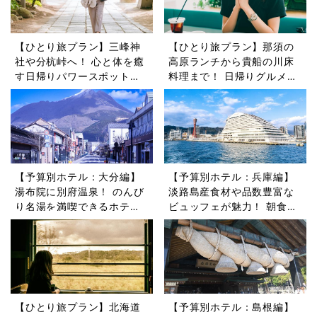
【ひとり旅プラン】三峰神
【ひとり旅プラン】那須の
社や分杭峠へ！ 心と体を癒
高原ランチから貴船の川床
す日帰りパワースポットツ
料理まで！ 日帰りグルメ旅
アー5選
5選
【予算別ホテル：大分編】
【予算別ホテル：兵庫編】
湯布院に別府温泉！ のんび
淡路島産食材や品数豊富な
り名湯を満喫できるホテル5
ビュッフェが魅力！ 朝食が
選
自慢のホテル5選
【ひとり旅プラン】北海道
【予算別ホテル：島根編】