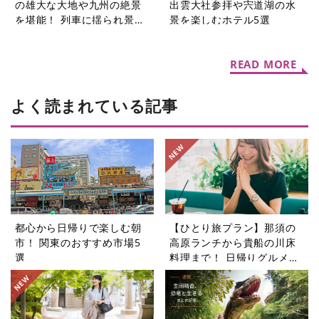
の雄大な大地や九州の絶景
出雲大社参拝や宍道湖の水
を堪能！ 列車に揺られ景色
景を楽しむホテル5選
を楽しむ旅5選
READ MORE
よく読まれている記事
都心から日帰りで楽しむ朝
【ひとり旅プラン】那須の
市！ 関東のおすすめ市場5
高原ランチから貴船の川床
選
料理まで！ 日帰りグルメ旅
5選