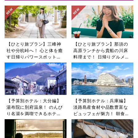
【ひとり旅プラン】三峰神
【ひとり旅プラン】那須の
社や分杭峠へ！ 心と体を癒
高原ランチから貴船の川床
す日帰りパワースポットツ
料理まで！ 日帰りグルメ旅
アー5選
5選
【予算別ホテル：大分編】
【予算別ホテル：兵庫編】
湯布院に別府温泉！ のんび
淡路島産食材や品数豊富な
り名湯を満喫できるホテル5
ビュッフェが魅力！ 朝食が
選
自慢のホテル5選