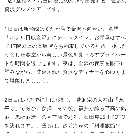
1名1室確約・お昼前後にのんびり出発する、金沢の
贅沢グルメツアーです。
1日目は新幹線はくたか号で金沢へ向かい、名門
「ホテル日航金沢」にチェックイン。お部屋はすべ
て17階以上の高層階をお約束しているため、ゆった
りとした客室から美しい景色を見下ろすプライベー
トな時間を過ごせます。夜は、金沢の夜景を眼下に
望みながら、洗練された贅沢なディナーを心ゆくま
で堪能しましょう。
2日目はバスで福井に移動し、曹洞宗の大本山「永
平寺」で厳かに参拝。その後、福井が誇る至高の銘
酒「黒龍酒造」の直営店である、石田屋ESHIKOTO
を訪れます。。昼食は、越前海岸の「料理旅館平