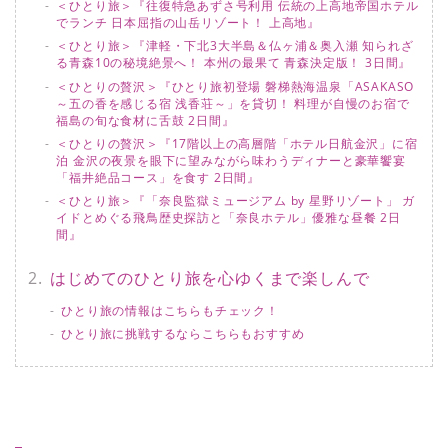
＜ひとり旅＞『往復特急あずさ号利用 伝統の上高地帝国ホテル
でランチ 日本屈指の山岳リゾート！ 上高地』
＜ひとり旅＞『津軽・下北3大半島＆仏ヶ浦＆奥入瀬 知られざ
る青森10の秘境絶景へ！ 本州の最果て 青森決定版！ 3日間』
＜ひとりの贅沢＞『ひとり旅初登場 磐梯熱海温泉「ASAKASO
～五の香を感じる宿 浅香荘～」を貸切！ 料理が自慢のお宿で
福島の旬な食材に舌鼓 2日間』
＜ひとりの贅沢＞『17階以上の高層階「ホテル日航金沢」に宿
泊 金沢の夜景を眼下に望みながら味わうディナーと豪華饗宴
「福井絶品コース」を食す 2日間』
＜ひとり旅＞『「奈良監獄ミュージアム by 星野リゾート」 ガ
イドとめぐる飛鳥歴史探訪と「奈良ホテル」優雅な昼餐 2日
間』
はじめてのひとり旅を心ゆくまで楽しんで
ひとり旅の情報はこちらもチェック！
ひとり旅に挑戦するならこちらもおすすめ