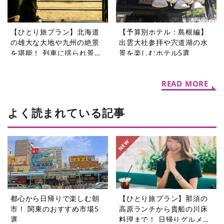
【ひとり旅プラン】北海道
【予算別ホテル：島根編】
の雄大な大地や九州の絶景
出雲大社参拝や宍道湖の水
を堪能！ 列車に揺られ景色
景を楽しむホテル5選
を楽しむ旅5選
READ MORE
よく読まれている記事
都心から日帰りで楽しむ朝
【ひとり旅プラン】那須の
市！ 関東のおすすめ市場5
高原ランチから貴船の川床
選
料理まで！ 日帰りグルメ旅