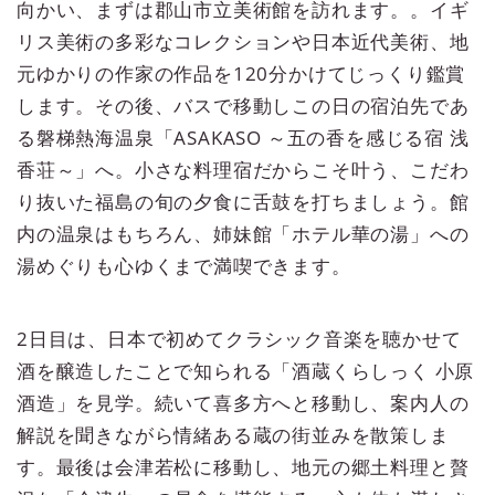
向かい、まずは郡山市立美術館を訪れます。。イギ
リス美術の多彩なコレクションや日本近代美術、地
元ゆかりの作家の作品を120分かけてじっくり鑑賞
します。その後、バスで移動しこの日の宿泊先であ
る磐梯熱海温泉「ASAKASO ～五の香を感じる宿 浅
香荘～」へ。小さな料理宿だからこそ叶う、こだわ
り抜いた福島の旬の夕食に舌鼓を打ちましょう。館
内の温泉はもちろん、姉妹館「ホテル華の湯」への
湯めぐりも心ゆくまで満喫できます。
2日目は、日本で初めてクラシック音楽を聴かせて
酒を醸造したことで知られる「酒蔵くらしっく 小原
酒造」を見学。続いて喜多方へと移動し、案内人の
解説を聞きながら情緒ある蔵の街並みを散策しま
す。最後は会津若松に移動し、地元の郷土料理と贅