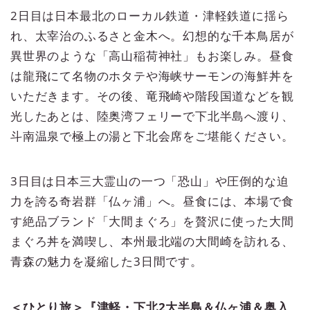
2日目は日本最北のローカル鉄道・津軽鉄道に揺ら
れ、太宰治のふるさと金木へ。幻想的な千本鳥居が
異世界のような「高山稲荷神社」もお楽しみ。昼食
は龍飛にて名物のホタテや海峡サーモンの海鮮丼を
いただきます。その後、竜飛崎や階段国道などを観
光したあとは、陸奥湾フェリーで下北半島へ渡り、
斗南温泉で極上の湯と下北会席をご堪能ください。
3日目は日本三大霊山の一つ「恐山」や圧倒的な迫
力を誇る奇岩群「仏ヶ浦」へ。昼食には、本場で食
す絶品ブランド「大間まぐろ」を贅沢に使った大間
まぐろ丼を満喫し、本州最北端の大間崎を訪れる、
青森の魅力を凝縮した3日間です。
＜ひとり旅＞『津軽・下北2大半島＆仏ヶ浦＆奥入