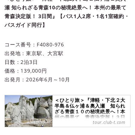
瀬 知られざる青森10の秘境絶景へ！ 本州の最果て
青森決定版！ 3日間』【バス1人2席・1名1室確約・
バスガイド同行】
コース番号：F4080-976
出発地：東京駅、大宮駅
日数：2泊3日
価格：139,000円
出発月：2026年6月～10月
＜ひとり旅＞『津軽・下北２大
半島＆仏ヶ浦＆奥入瀬 知られ
ざる青森１０の秘境絶景へ！本
州の最果て 青森決定版！３日
tour.club-t.com
間』 バス１人２席・１名１室
確約・バスガイド同行｜クラブ
ツーリズム