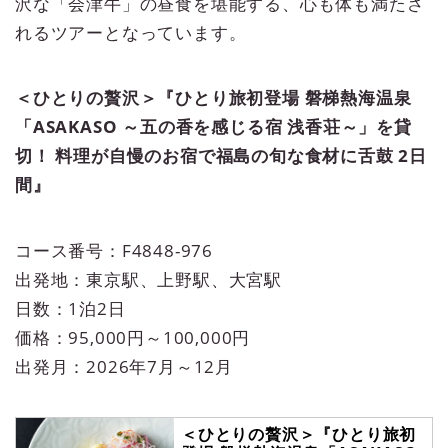
沢な「会津牛」の昼食を堪能する、心も体も満たさ
れるツアーとなっています。
＜ひとりの贅沢＞『ひとり旅初登場 磐梯熱海温泉
「ASAKASO ～五の香を感じる宿 浅香荘～」を貸
切！ 料理が自慢のお宿で福島の旬な食材に舌鼓 2日
間』
コース番号：F4848-976
出発地：東京駅、上野駅、大宮駅
日数：1泊2日
価格：95,000円～100,000円
出発月：2026年7月～12月
＜ひとりの贅沢＞『ひとり旅初