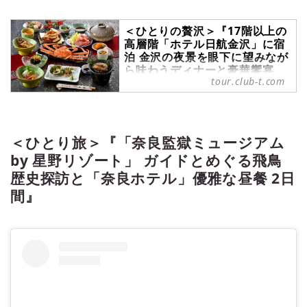
＜ひとりの贅沢＞『17階以上の
高層階「ホテル日航金沢」に宿
泊 金沢の夜景を眼下に望みなが
ら味わうディナーと豪華饗宴
tour.club-t.com
「福井絶品コース」を食す 2日
間』｜クラブツーリズム
＜ひとりの贅沢＞『17階以上の高層
階「ホテル日航金沢」に宿泊 金沢の
＜ひとり旅＞『「奈良監獄ミュージアム
夜景を眼下に望みながら味わうディ
ナーと豪華饗宴「福井絶品コース」
by 星野リゾート」 ガイドとめぐる飛鳥
を食す 2日間』の紹介をしていま
歴史探訪と「奈良ホテル」優雅な昼餐 2日
す。ツアー・旅行のお申込ならクラ
間』
ブツーリズム。