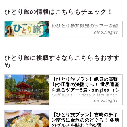
ひとり旅の情報はこちらもチェック！
おひとり参加限定のツアーを紹
介する【ひとり旅プラン】を中
dino.singles
心に、ひとり旅情報を発信中！
ひとり旅 の記事一覧 - 『singles』
は、“おひとりさま“に焦点を当てた
情報サイトです。パートナーの有無
ひとり旅に挑戦するならこちらもおすす
に関わらず、自分らしい生活を謳歌
め
する彼・彼女たちのライフスタイル
を紹介します。
【ひとり旅プラン】絶景の高野
山や圧巻の法隆寺へ！ 世界遺産
を巡るツアー5選 - singles （シ
ングルス） - “おひとりさま”に
dino.singles
フォーカスした情報サイト
世界遺産を巡る旅は、歴史ある建物
【ひとり旅プラン】宮崎のチキ
や雄大な自然に触れ、非日常を楽し
ン南蛮に金沢ののどぐろ！ 各地
める時間になります。全員がおひと
のグルメを味わう旅5選 -
り参加限定のひとり旅ツアーなら、