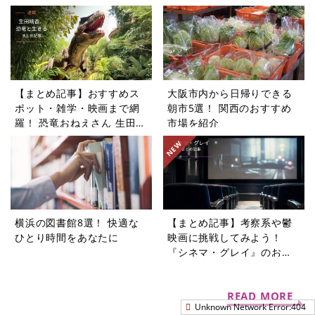
5選
【まとめ記事】おすすめス
大阪市内から日帰りできる
ポット・雑学・映画まで網
朝市5選！ 関西のおすすめ
羅！ 恐竜おねえさん 生田晴
市場を紹介
香の恐竜コラム9選
横浜の図書館8選！ 快適な
【まとめ記事】考察系や鬱
ひとり時間をあなたに
映画に挑戦してみよう！
『シネマ・グレイ』のおす
すめコラム9選
READ MORE