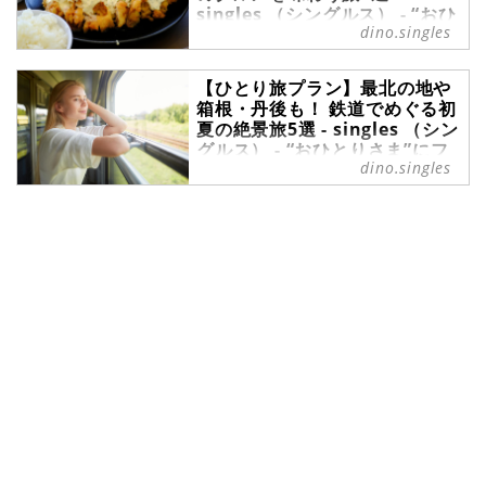
singles （シングルス） - “おひ
気兼ねなく楽しめるのもポイント。
dino.singles
とりさま”にフォーカスした情報
本記事では、気軽に参加できて満足
サイト
度の高い世界遺産ツアーを紹介しま
す。※本記事で掲載しているツアー
日本全国、美味しいものがたくさ
【ひとり旅プラン】最北の地や
情報はすべて『クラブツーリズム』
箱根・丹後も！ 鉄道でめぐる初
ん！ 今回は各地のグルメを堪能でき
の旅行企画です。ご予約等はクラブ
夏の絶景旅5選 - singles （シン
るツアーをご紹介します。ツアーな
ツーリズムにてどうぞ。
グルス） - “おひとりさま”にフ
ら、名物グルメはもちろん、観光も
dino.singles
ォーカスした情報サイト
あわせて楽しめるのが魅力。一人で
は訪れにくい場所へ足を延ばせた
さわやかな風が心地よい初夏に、車
り、効率よく食べ歩きができたり
窓からの美しい景色が楽しめる列車
と、気軽に“おいしい旅”を満喫でき
のひとり旅はいかがでしょうか。鉄
ます。気になるツアーを見つけなが
道で移動する時間も楽しみながら、
ら、次の旅のイメージを膨らませて
グルメや観光スポットも満喫できる
みてください。※本記事で掲載して
のは、ひとり旅プランが豊富なクラ
いるツアー情報はすべて『クラブツ
ブツーリズムのツアーならではで
ーリズム』の旅行企画です。ご予約
す。今回は、北の大地を走る列車や
等はクラブツーリズムにてどうぞ。
海の上を走るローカル線、秘境のト
ロッコ電車など車窓からの絶景が楽
しめる旅を厳選してご紹介します。
※本記事で掲載しているツアー情報
はすべて『クラブツーリズム』の旅
行企画です。ご予約等はクラブツー