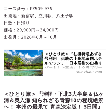
コース番号：FZ509-976
出発地：新宿駅、立川駅、八王子駅
日数：日帰り
価格：29,900円～34,900円
出発月：2026年6月～10月
＜ひとり旅＞『往復特急あずさ
号利用 伝統の上高地帝国ホテ
ルでランチ 日本屈指の山岳リ
ゾート！上高地』｜クラブツー
tour.club-t.com
リズム
＜ひとり旅＞『往復特急あずさ号利
用 伝統の上高地帝国ホテルでラン
チ 日本屈指の山岳リゾート！上高
＜ひとり旅＞『津軽・下北3大半島＆仏ヶ
地』の紹介をしています。ツアー・
旅行のお申込ならクラブツーリズ
浦＆奥入瀬 知られざる青森10の秘境絶景
ム。
へ！ 本州の最果て 青森決定版！ 3日間』