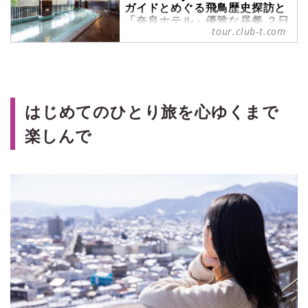
ガイドとめぐる飛鳥歴史探訪と
「奈良ホテル」優雅な昼餐 ２日
tour.club-t.com
間』｜クラブツーリズム
＜ひとり旅＞『「奈良監獄ミュージ
アム by 星野リゾート」 ガイドと
めぐる飛鳥歴史探訪と「奈良ホテ
ル」優雅な昼餐 ２日間』の紹介をし
はじめてのひとり旅を心ゆくまで
ています。ツアー・旅行のお申込な
らクラブツーリズム。
楽しんで