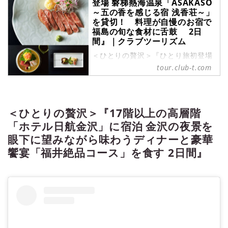
登場 磐梯熱海温泉「ASAKASO
～五の香を感じる宿 浅香荘～」
を貸切！ 料理が自慢のお宿で
福島の旬な食材に舌鼓 2日
間』｜クラブツーリズム
＜ひとりの贅沢＞『ひとり旅初登場
磐梯熱海温泉「ASAKASO ～五の香
tour.club-t.com
を感じる宿 浅香荘～」を貸切！ 料
理が自慢のお宿で福島の旬な食材に
舌鼓 2日間』の紹介をしていま
す。ツアー・旅行のお申込ならクラ
＜ひとりの贅沢＞『17階以上の高層階
ブツーリズム。
「ホテル日航金沢」に宿泊 金沢の夜景を
眼下に望みながら味わうディナーと豪華
饗宴「福井絶品コース」を食す 2日間』