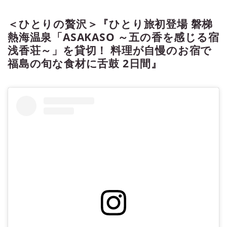
＜ひとり旅＞『津軽・下北２大半島
＜ひとりの贅沢＞『ひとり旅初登場 磐梯
＆仏ヶ浦＆奥入瀬 知られざる青森
１０の秘境絶景へ！本州の最果て
熱海温泉「ASAKASO ～五の香を感じる宿
青森決定版！３日間』 バス１人２
浅香荘～」を貸切！ 料理が自慢のお宿で
席・１名１室確約・バスガイド同行
福島の旬な食材に舌鼓 2日間』
の紹介をしています。ツアー・旅行
のお申込ならクラブツーリズム。