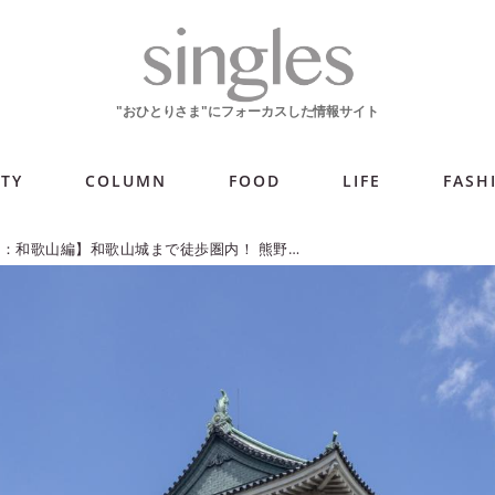
ITY
COLUMN
FOOD
LIFE
FASH
【予算別ホテル：和歌山編】和歌山城まで徒歩圏内！ 熊野の野菜や川魚を堪能できるホテル