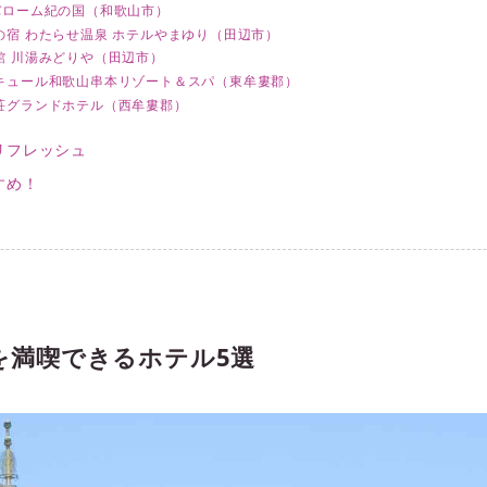
バローム紀の国（和歌山市）
の宿 わたらせ温泉 ホテルやまゆり（田辺市）
館 川湯みどりや（田辺市）
キュール和歌山串本リゾート＆スパ（東牟婁郡）
荘グランドホテル（西牟婁郡）
リフレッシュ
すめ！
を満喫できるホテル5選