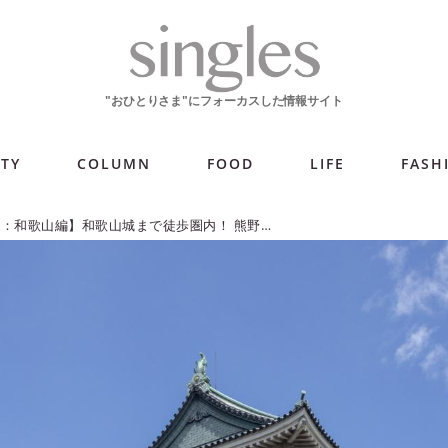
ITY
COLUMN
FOOD
LIFE
FASH
【予算別ホテル：和歌山編】和歌山城まで徒歩圏内！ 熊野の野菜や川魚を堪能できるホテル