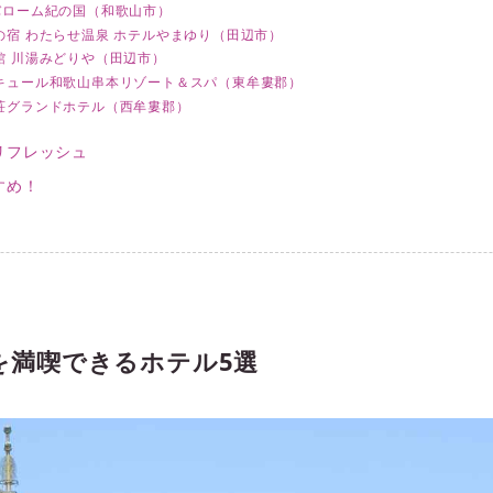
バローム紀の国（和歌山市）
の宿 わたらせ温泉 ホテルやまゆり（田辺市）
館 川湯みどりや（田辺市）
キュール和歌山串本リゾート＆スパ（東牟婁郡）
荘グランドホテル（西牟婁郡）
リフレッシュ
すめ！
を満喫できるホテル5選