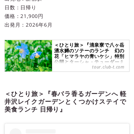
日数：日帰り
価格：21,900円
出発月：2026年6月
＜ひとり旅＞『清泉寮で八ヶ岳
湧水鱒のソテーのランチ 幻の
花「ヒマラヤの青いケシ」特別
公開とターシャ・テューダーミ
tour.club-t.com
ュージアム ジャパン』【新
宿 出発】｜クラブツーリズム
＜ひとり旅＞『清泉寮で八ヶ岳湧水
鱒のソテーのランチ 幻の花「ヒマ
＜ひとり旅＞『春バラ香るガーデンへ 軽
ラヤの青いケシ」特別公開とターシ
ャ・テューダーミュージアム ジャ
井沢レイクガーデンとくつかけステイで
パン』【新宿 出発】の紹介をして
美食ランチ 日帰り』
います。ツアー・旅行のお申込なら
クラブツーリズム。