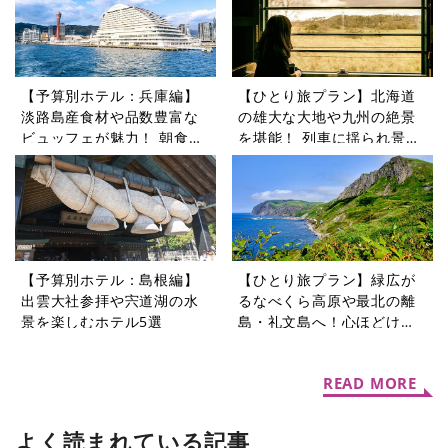
【予算別ホテル：兵庫編】
【ひとり旅プラン】北海道
淡路島産食材や品数豊富な
の雄大な大地や九州の絶景
ビュッフェが魅力！ 朝食が
を堪能！ 列車に揺られ景色
自慢のホテル5選
を楽しむ旅5選
【予算別ホテル：島根編】
【ひとり旅プラン】緑広が
出雲大社参拝や宍道湖の水
るなべくら高原や最北の離
景を楽しむホテル5選
島・礼文島へ！心ほどける
夏旅5選
READ MORE
よく読まれている記事