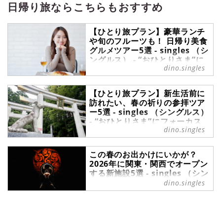
情報サイトです。パートナーの有無
日帰り旅ならこちらもおすすめ
に関わらず、自分らしい生活を謳歌
する彼・彼女たちのライフスタイル
【ひとり旅プラン】豪華ランチ
を紹介します。
や旬のフルーツも！ 日帰り美食
グルメツアー5選 - singles （シ
ングルス） - “おひとりさま”に
dino.singles
フォーカスした情報サイト
爽やかな風が心地よい初夏に、日々
【ひとり旅プラン】新生活前に
の忙しさから少しだけ離れてゆっく
訪れたい、春の祈りの参拝ツア
りと美食を味わう旅はいかがでしょ
ー5選 - singles （シングルス）
うか。豪華なランチや初夏のフルー
- “おひとりさま”にフォーカス
ツを心ゆくまで味わう時間は、疲れ
dino.singles
した情報サイト
を癒しエネルギーチャージするのに
ぴったりです。今回は、自分のペー
春は就職や進学など、新生活のスタ
スで楽しめる日帰り美食旅5選をご
この春のお出かけにいかが？
ートや環境の変化が多い季節です。
紹介します。※本記事で掲載してい
2026年に関東・関西でオープン
「心を整えたい」「新しいご縁や挑
るツアー情報はすべて『クラブツー
する新施設5選 - singles （シン
戦を後押ししてほしい」といった願
リズム』の旅行企画です。ご予約等
グルス） - “おひとりさま”にフ
dino.singles
いが、自然と高まる時期でもありま
はクラブツーリズムにてどうぞ。
ォーカスした情報サイト
す。ですが、忙しい毎日の中で、ひ
とり静かに自分の気持ちと向き合う
春が目前に迫ってくると、お出かけ
時間を作るのは簡単ではありませ
が楽しみになってきますよね。暖か