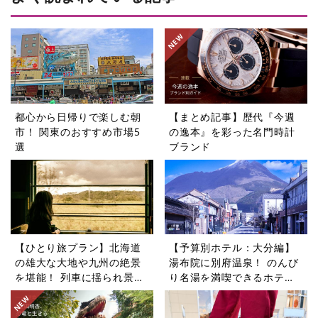
都心から日帰りで楽しむ朝
【まとめ記事】歴代『今週
市！ 関東のおすすめ市場5
の逸本』を彩った名門時計
選
ブランド
【ひとり旅プラン】北海道
【予算別ホテル：大分編】
の雄大な大地や九州の絶景
湯布院に別府温泉！ のんび
を堪能！ 列車に揺られ景色
り名湯を満喫できるホテル5
を楽しむ旅5選
選