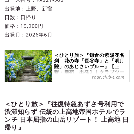
出発地：上野、新宿
日数：日帰り
価格：19,900円
出発月：2026年6月
＜ひとり旅＞『鎌倉の紫陽花名
刹 花の寺「長谷寺」と「明月
院」のあじさいブルー』【上
野・新宿 出発】｜クラブツー
tour.club-t.com
リズム
＜ひとり旅＞『鎌倉の紫陽花名刹
花の寺「長谷寺」と「明月院」のあ
じさいブルー』【上野・新宿 出
＜ひとり旅＞『往復特急あずさ号利用で
発】の紹介をしています。ツアー・
旅行のお申込ならクラブツーリズ
渋滞知らず 伝統の上高地帝国ホテルでラ
ム。
ンチ 日本屈指の山岳リゾート！ 上高地 日
帰り』