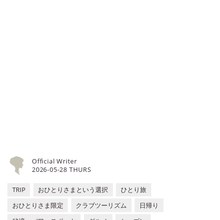
ん。そこで今回は、自然や歴史に触
な日差しを受けながら、新しい体験
れながら「自分時間」をじっくり楽
がしたいと思ったら、この春にオー
しめる、おひとり様限定のパワース
プンするパークや劇場などに足を運
ポット巡りツアーをご紹介します。
んでみるのはいかがでしょうか。今
※本記事で掲載しているツアー情報
回は、ポケモンのテーマパークや刺
はすべて『クラブツーリズム』の旅
激的な和太鼓の劇場など、今年オー
行企画です。ご予約等はクラブツー
プンの新しい施設を5つご紹介しま
リズムにてどうぞ...
す。
Official Writer
2026-05-28 THURS
TRIP
おひとりさまという選択
ひとり旅
おひとりさま限定
クラブツーリズム
日帰り