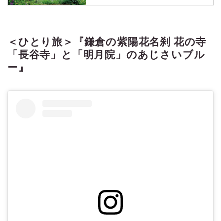
＜ひとり旅＞『春バラ香るガーデン
へ 軽井沢レイクガーデンとくつかけ
ステイで美食ランチ 日帰り』【新
宿 出発】の紹介をしています。ツ
＜ひとり旅＞『鎌倉の紫陽花名刹 花の寺
アー・旅行のお申込ならクラブツー
「長谷寺」と「明月院」のあじさいブル
リズム。
ー』