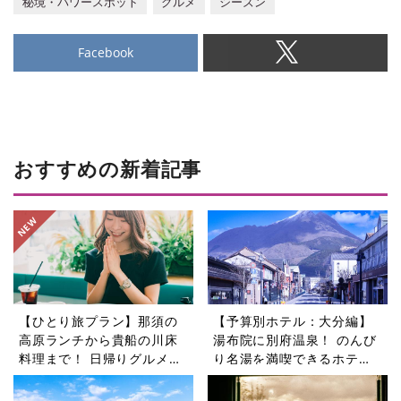
秘境・パワースポット
グルメ
シーズン
Facebook
おすすめの新着記事
【ひとり旅プラン】那須の
【予算別ホテル：大分編】
高原ランチから貴船の川床
湯布院に別府温泉！ のんび
料理まで！ 日帰りグルメ旅
り名湯を満喫できるホテル5
5選
選