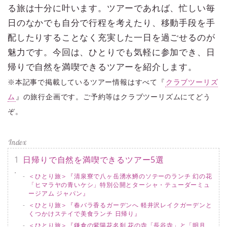
る旅は十分に叶います。ツアーであれば、忙しい毎
日のなかでも自分で行程を考えたり、移動手段を手
配したりすることなく充実した一日を過ごせるのが
魅力です。今回は、ひとりでも気軽に参加でき、日
帰りで自然を満喫できるツアーを紹介します。
※本記事で掲載しているツアー情報はすべて『
クラブツーリズ
ム
』の旅行企画です。ご予約等はクラブツーリズムにてどう
ぞ。
日帰りで自然を満喫できるツアー5選
＜ひとり旅＞『清泉寮で八ヶ岳湧水鱒のソテーのランチ 幻の花
「ヒマラヤの青いケシ」特別公開とターシャ・テューダーミュ
ージアム ジャパン』
＜ひとり旅＞『春バラ香るガーデンへ 軽井沢レイクガーデンと
くつかけステイで美食ランチ 日帰り』
＜ひとり旅＞『鎌倉の紫陽花名刹 花の寺「長谷寺」と「明月