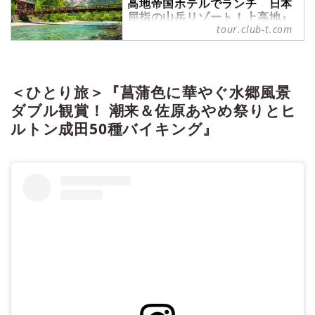
高地帝国ホテルでランチ 日本
屈指の山岳リゾート！上高地』
tour.club-t.com
｜クラブツーリズム
＜ひとり旅＞『往復特急あずさ号利
用で渋滞知らず 伝統の上高地帝国
ホテルでランチ 日本屈指の山岳リ
＜ひとり旅＞『菖蒲色に華やぐ水郷風景
ゾート！上高地』の紹介をしていま
す。ツアー・旅行のお申込ならクラ
ダブル観賞！ 潮来＆佐原あやめ祭りとヒ
ブツーリズム。
ルトン成田50種バイキング』