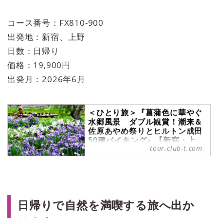
コース番号：FX810-900
出発地：新宿、上野
日数：日帰り
価格：19,900円
出発月：2026年6月
＜ひとり旅＞『菖蒲色に華やぐ
水郷風景 ダブル観賞！潮来＆
佐原あやめ祭りとヒルトン成田
50種バイキング』【新宿・上
tour.club-t.com
野 出発】｜クラブツーリズム
＜ひとり旅＞『菖蒲色に華やぐ水郷
風景 ダブル観賞！潮来＆佐原あや
め祭りとヒルトン成田50種バイキン
グ』【新宿・上野 出発】の紹介を
しています。ツアー・旅行のお申込
日帰りで自然を満喫する旅へ出か
ならクラブツーリズム。