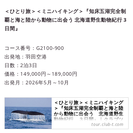
＜ひとり旅＞＜ミニハイキング＞『知床五湖完全制
覇と海と陸から動物に出会う 北海道野生動物紀行 3
日間』
コース番号：G2100-900
出発地：羽田空港
日数：2泊3日
価格：149,000円～189,000円
出発月：2026年5月～10月
＜ひとり旅＞＜ミニハイキング
＞『知床五湖完全制覇と海と陸
から動物に出会う 北海道野生
動物紀行 ３日間』｜クラブツ
tour.club-t.com
ーリズム