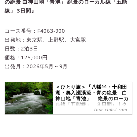
の絶景 白神山地「青池」 絶景のローカル線「五能
線」 3日間』
コース番号：F4063-900
出発地：東京駅、上野駅、大宮駅
日数：2泊3日
価格：125,000円
出発月：2026年5月～9月
＜ひとり旅＞『八幡平・十和田
湖・奥入瀬渓流・青の絶景 白
神山地「青池」 絶景のローカ
ル線「五能線」 ３日間』｜ク
tour.club-t.com
ラブツーリズム
＜ひとり旅＞『八幡平・十和田湖・
奥入瀬渓流・青の絶景 白神山地
「青池」 絶景のローカル線「五能
線」 ３日間』の紹介をしていま