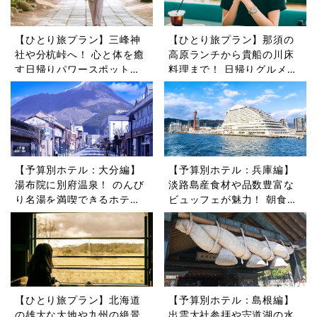
【ひとり旅プラン】三峰神
【ひとり旅プラン】那須の
社や分杭峠へ！ 心と体を癒
高原ランチから貴船の川床
す日帰りパワースポットツ
料理まで！ 日帰りグルメ旅
アー5選
5選
【予算別ホテル：大分編】
【予算別ホテル：兵庫編】
湯布院に別府温泉！ のんび
淡路島産食材や品数豊富な
り名湯を満喫できるホテル5
ビュッフェが魅力！ 朝食が
選
自慢のホテル5選
【ひとり旅プラン】北海道
【予算別ホテル：島根編】
の雄大な大地や九州の絶景
出雲大社参拝や宍道湖の水