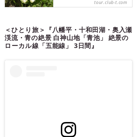
tour.club-t.com
出会う旅 利尻島・礼文島３日
間』 ミニハイキング｜クラブ
ツーリズム
＜ひとりの贅沢＞『島内随一の宿
＜ひとり旅＞『八幡平・十和田湖・奥入瀬
「花れぶん」「アイランドインリシ
リ」に宿泊 この時期限定の「レブ
渓流・青の絶景 白神山地「青池」 絶景の
ンアツモリソウ」に出会う旅 利尻
ローカル線「五能線」 3日間』
島・礼文島３日間』 ミニハイキン
グの紹介をしています。ツアー・旅
行のお申込ならクラブツーリズム。