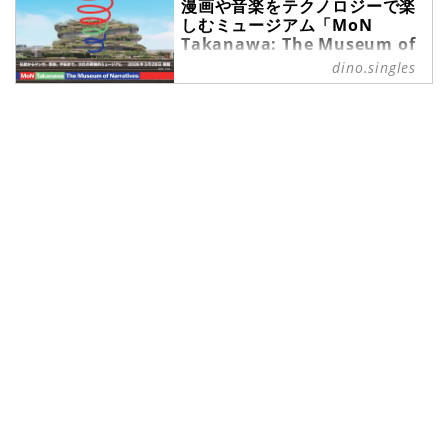
ぜひチェックしてみてください。※
漫画や音楽をテクノロジーで楽
で少し足を伸ばしてゆっくりと過ご
本記事で掲載しているツアー情報は
しむミュージアム「MoN
してみるのはいかがでしょうか。今
すべて『クラブツーリズム』の旅行
Takanawa: The Museum of
回は、ゴールデンウィークに行ける
企画です。ご予約等はクラブツーリ
Narratives」 - singles （シン
関東発の国内ツアーをご紹介。旅行
dino.singles
ズムにてどうぞ。
グルス） - “おひとりさま”にフ
先をどこにするか迷っている方は、
ォーカスした情報サイト
ぜひ参考にしてください。温泉やグ
ルメだけでなく、この季節ならでは
日本で最初に鉄道が通った街、高
の自然なども楽しめます。※本記事
輪。その高輪を代表するランドマー
で掲載しているツアー情報はすべて
ク的存在、TAKANAWA GATEWAY
『クラブツーリズム』の旅行企画で
CITYに「MoN Takanawa: The
す。ご予約等はクラブツーリズムに
Museum of Narratives」という文
てどうぞ。
化の実験的ミュージアムが開館しま
す。この開館に合わせてさまざまな
プログラムが催されますので、ぜひ
お出かけしてみてくださいね。