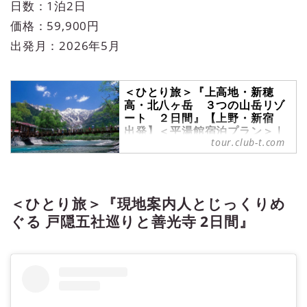
日数：1泊2日
価格：59,900円
出発月：2026年5月
＜ひとり旅＞『上高地・新穂
高・北八ヶ岳 ３つの山岳リゾ
ート ２日間』【上野・新宿
出発】＜平湯館宿泊プラン＞｜
tour.club-t.com
クラブツーリズム
＜ひとり旅＞『上高地・新穂高・北
八ヶ岳 ３つの山岳リゾート ２日
間』【上野・新宿 出発】＜平湯館
＜ひとり旅＞『現地案内人とじっくりめ
宿泊プラン＞の紹介をしています。
ツアー・旅行のお申込ならクラブツ
ぐる 戸隠五社巡りと善光寺 2日間』
ーリズム。