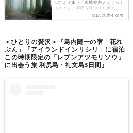
＜ひとり旅＞『現地案内人とじっく
りめぐる 戸隠五社巡りと善光寺
２日間』＜ミニハイキング＞の紹介
tour.club-t.com
をしています。ツアー・旅行のお申
込ならクラブツーリズム。
＜ひとりの贅沢＞『島内随一の宿「花れ
ぶん」「アイランドインリシリ」に宿泊
この時期限定の「レブンアツモリソウ」
に出会う旅 利尻島・礼文島3日間』