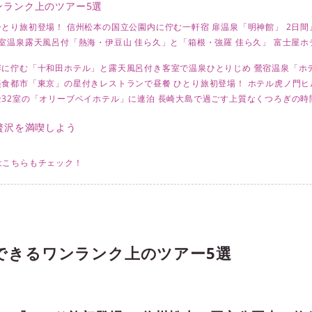
ンランク上のツアー5選
とり旅初登場！ 信州松本の国立公園内に佇む一軒宿 扉温泉「明神館」 2日間
室温泉露天風呂付「熱海・伊豆山 佳ら久」と「箱根・強羅 佳ら久」 富士屋
に佇む「十和田ホテル」と露天風呂付き客室で温泉ひとりじめ 鶯宿温泉「ホテ
食都市「東京」の星付きレストランで昼餐 ひとり旅初登場！ ホテル虎ノ門ヒ
32室の「オリーブベイホテル」に連泊 長崎大島で過ごす上質なくつろぎの時間
贅沢を満喫しよう
はこちらもチェック！
できるワンランク上のツアー5選