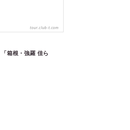
tour.club-t.com
「箱根・強羅 佳ら