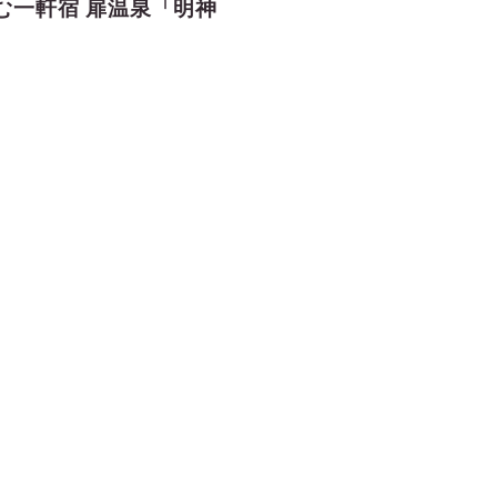
む一軒宿 扉温泉「明神