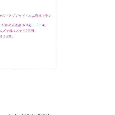
』
ホテル・メゾンケイ・ふふ熱海でラン
ル森の風鶯宿 四季彩」 3日間』
ルズで極みステイ2日間』
 3日間』