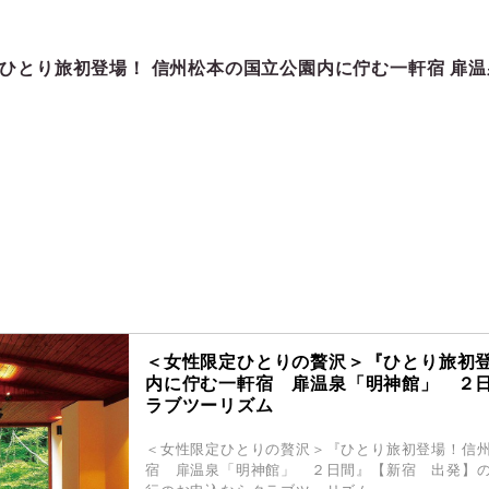
ひとり旅初登場！ 信州松本の国立公園内に佇む一軒宿 扉温
＜女性限定ひとりの贅沢＞『ひとり旅初
内に佇む一軒宿 扉温泉「明神館」 ２
ラブツーリズム
＜女性限定ひとりの贅沢＞『ひとり旅初登場！信
宿 扉温泉「明神館」 ２日間』【新宿 出発】