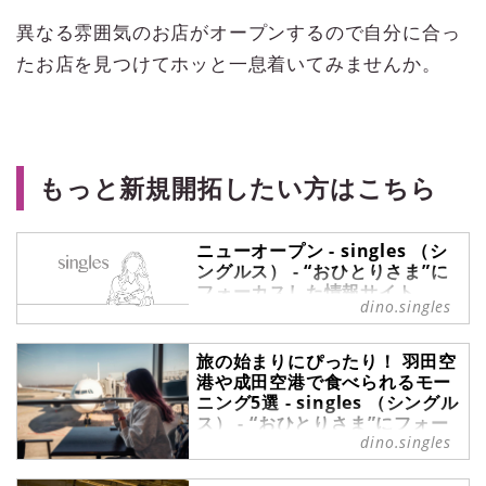
異なる雰囲気のお店がオープンするので自分に合っ
たお店を見つけてホッと一息着いてみませんか。
もっと新規開拓したい方はこちら
ニューオープン - singles （シ
ングルス） - “おひとりさま”に
フォーカスした情報サイト
dino.singles
ニューオープン の記事一覧 -
『singles』は、“おひとりさま“に焦
旅の始まりにぴったり！ 羽田空
点を当てた情報サイトです。パート
港や成田空港で食べられるモー
ナーの有無に関わらず、自分らしい
ニング5選 - singles （シングル
生活を謳歌する彼・彼女たちのライ
ス） - “おひとりさま”にフォー
フスタイルを紹介します。
dino.singles
カスした情報サイト
過ごしやすい陽気の日が増えてき