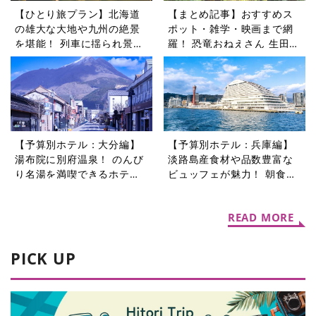
【ひとり旅プラン】北海道
【まとめ記事】おすすめス
の雄大な大地や九州の絶景
ポット・雑学・映画まで網
を堪能！ 列車に揺られ景色
羅！ 恐竜おねえさん 生田晴
を楽しむ旅5選
香の恐竜コラム9選
【予算別ホテル：大分編】
【予算別ホテル：兵庫編】
湯布院に別府温泉！ のんび
淡路島産食材や品数豊富な
り名湯を満喫できるホテル5
ビュッフェが魅力！ 朝食が
選
自慢のホテル5選
READ MORE
PICK UP