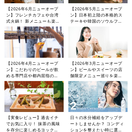
【2026年6月ニューオープ
【2026年5月ニューオープ
ン】フレンチカフェや台湾
ン】日本初上陸の本格的ス
式火鍋！ 新メニューも楽し
テーキや韓国のソウルフー
めるレストランやカフェを
ドを楽しめるレストランや
紹介
カフェをご紹介
【2026年4月ニューオープ
【2026年3月ニューオープ
ン】こだわりのビールが飲
ン】ビールやスイーツの店
める専門店や都内屈指の憩
舗限定メニュー巡りを楽し
いの場に登場するカフェ・
めるレストランやカフェを
レストラン5選
紹介
【実食レビュー】過去イチ
日々の水分補給をアップデ
でお気に入り！ 抹茶の風味
ートしませんか？ コンディ
を存分に楽しめるヨックモ
ションを整えたい時に選び