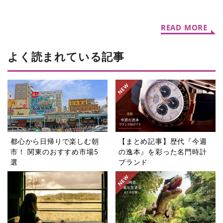
ック初夏限定「シガール オ
たい機能性表示食品の水5選
ゥ マッチャ」
READ MORE
よく読まれている記事
都心から日帰りで楽しむ朝
【まとめ記事】歴代『今週
市！ 関東のおすすめ市場5
の逸本』を彩った名門時計
選
ブランド