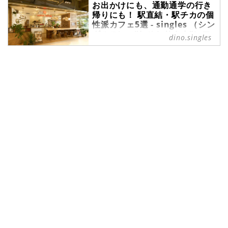
お出かけにも、通勤通学の行き
て、だんだんと遠出も計画しやすい
帰りにも！ 駅直結・駅チカの個
季節になってきました。この季節
性派カフェ5選 - singles （シン
に、ひとり旅を計画してみてはいか
グルス） - “おひとりさま”にフ
がでしょうか。移動に便利な空港で
dino.singles
ォーカスした情報サイト
は、魅力的な朝食を楽しめるお店が
たくさんあります。今回は、その中
新生活が始まり、自分が利用してい
でもおすすめのお店を5つ厳選して
る最寄りの駅にカフェがないかなと
ご紹介します。
探し始めている方もいらっしゃるか
もしれませんね。今回は、駅直結や
駅チカなど、駅から利用しやすいカ
フェを、首都圏から5つ厳選してご
紹介します。ノスタルジックなカフ
ェや、本の中のフードをイメージし
たメニューを楽しめるカフェ、ハワ
イの夕暮れを感じられるカフェな
ど、個性的なカフェにぜひ足を運ん
でみてくださいね。