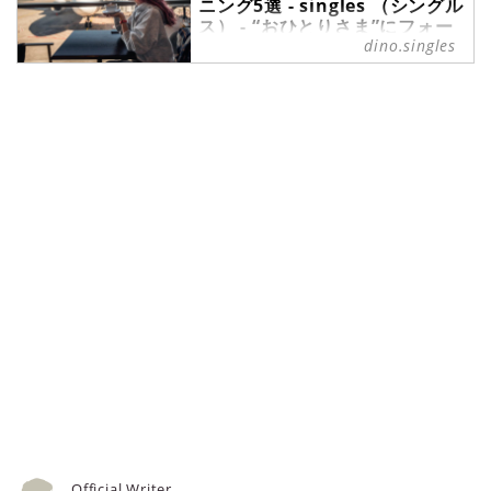
ニング5選 - singles （シングル
という「本当においしいコーヒー」
ス） - “おひとりさま”にフォー
を飲むことができるのだとか。果た
dino.singles
カスした情報サイト
して、この噂は本当なのか……実際
過ごしやすい陽気の日が増えてき
に飲んできました！
て、だんだんと遠出も計画しやすい
季節になってきました。この季節
に、ひとり旅を計画してみてはいか
がでしょうか。移動に便利な空港で
は、魅力的な朝食を楽しめるお店が
たくさんあります。今回は、その中
でもおすすめのお店を5つ厳選して
ご紹介します。
Official Writer