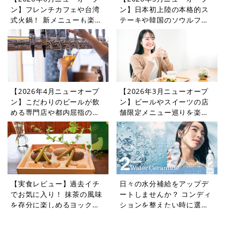
ン】フレンチカフェや台湾
ン】日本初上陸の本格的ス
式火鍋！ 新メニューも楽し
テーキや韓国のソウルフー
めるレストランやカフェを
ドを楽しめるレストランや
紹介
カフェをご紹介
【2026年4月ニューオープ
【2026年3月ニューオープ
ン】こだわりのビールが飲
ン】ビールやスイーツの店
める専門店や都内屈指の憩
舗限定メニュー巡りを楽し
いの場に登場するカフェ・
めるレストランやカフェを
レストラン5選
紹介
【実食レビュー】過去イチ
日々の水分補給をアップデ
でお気に入り！ 抹茶の風味
ートしませんか？ コンディ
を存分に楽しめるヨックモ
ションを整えたい時に選び
ック初夏限定「シガール オ
たい機能性表示食品の水5選