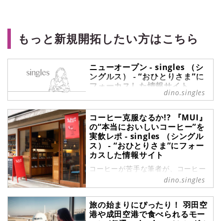
もっと新規開拓したい方はこちら
ニューオープン - singles （シ
ングルス） - “おひとりさま”に
フォーカスした情報サイト
dino.singles
ニューオープン の記事一覧 -
『singles』は、“おひとりさま“に焦
コーヒー克服なるか!? 『MUI』
点を当てた情報サイトです。パート
の“本当においしいコーヒー”を
ナーの有無に関わらず、自分らしい
実飲レポ - singles （シングル
生活を謳歌する彼・彼女たちのライ
ス） - “おひとりさま”にフォー
フスタイルを紹介します。
カスした情報サイト
コーヒーが苦手な筆者が、コーヒー
ショップへ!? 元住吉にある「MUI」
dino.singles
では、体調不良や味を落とす原因と
なる“欠点豆”を取り除いたコーヒー
旅の始まりにぴったり！ 羽田空
を提供しています。どうやら、コー
港や成田空港で食べられるモー
ヒー嫌いまでファンになってしまう