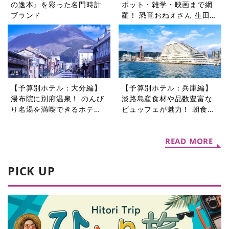
の逸本』を彩った名門時計
ポット・雑学・映画まで網
ブランド
羅！ 恐竜おねえさん 生田晴
香の恐竜コラム9選
【予算別ホテル：大分編】
【予算別ホテル：兵庫編】
湯布院に別府温泉！ のんび
淡路島産食材や品数豊富な
り名湯を満喫できるホテル5
ビュッフェが魅力！ 朝食が
選
自慢のホテル5選
READ MORE
PICK UP