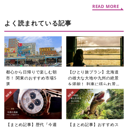
ゥ マッチャ」
READ MORE
よく読まれている記事
都心から日帰りで楽しむ朝
【ひとり旅プラン】北海道
市！ 関東のおすすめ市場5
の雄大な大地や九州の絶景
選
を堪能！ 列車に揺られ景色
を楽しむ旅5選
【まとめ記事】歴代『今週
【まとめ記事】おすすめス