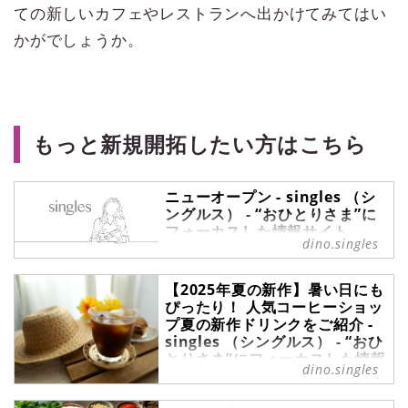
ての新しいカフェやレストランへ出かけてみてはい
かがでしょうか。
もっと新規開拓したい方はこちら
ニューオープン - singles （シ
ングルス） - “おひとりさま”に
フォーカスした情報サイト
dino.singles
ニューオープン の記事一覧 -
『singles』は、“おひとりさま“に焦
【2025年夏の新作】暑い日にも
点を当てた情報サイトです。パート
ぴったり！ 人気コーヒーショッ
ナーの有無に関わらず、自分らしい
プ夏の新作ドリンクをご紹介 -
生活を謳歌する彼・彼女たちのライ
singles （シングルス） - “おひ
フスタイルを紹介します。
とりさま”にフォーカスした情報
dino.singles
サイト
いつもの定番ドリンクもホッとして