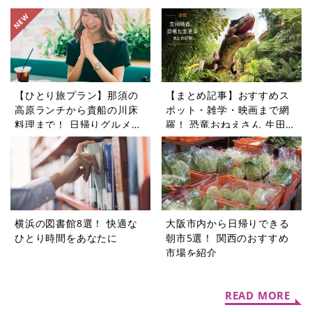
アー5選
【ひとり旅プラン】那須の
【まとめ記事】おすすめス
高原ランチから貴船の川床
ポット・雑学・映画まで網
料理まで！ 日帰りグルメ旅
羅！ 恐竜おねえさん 生田晴
5選
香の恐竜コラム9選
横浜の図書館8選！ 快適な
大阪市内から日帰りできる
ひとり時間をあなたに
朝市5選！ 関西のおすすめ
市場を紹介
READ MORE