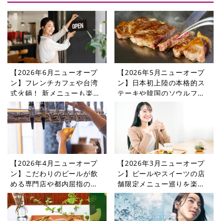
【2026年6月ニューオープ
【2026年5月ニューオープ
ン】フレンチカフェや台湾
ン】日本初上陸の本格的ス
式火鍋！ 新メニューも楽し
テーキや韓国のソウルフー
めるレストランやカフェを
ドを楽しめるレストランや
紹介
カフェをご紹介
【2026年4月ニューオープ
【2026年3月ニューオープ
ン】こだわりのビールが飲
ン】ビールやスイーツの店
める専門店や都内屈指の憩
舗限定メニュー巡りを楽し
いの場に登場するカフェ・
めるレストランやカフェを
レストラン5選
紹介