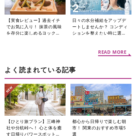
【実食レビュー】過去イチ
日々の水分補給をアップデ
でお気に入り！ 抹茶の風味
ートしませんか？ コンディ
を存分に楽しめるヨックモ
ションを整えたい時に選び
ック初夏限定「シガール オ
たい機能性表示食品の水5選
ゥ マッチャ」
READ MORE
よく読まれている記事
【ひとり旅プラン】三峰神
都心から日帰りで楽しむ朝
社や分杭峠へ！ 心と体を癒
市！ 関東のおすすめ市場5
す日帰りパワースポットツ
選