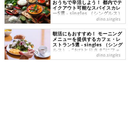
おうちで辛活しよう！ 都内でテ
落ち着きますが、暑い夏には冷たい
イクアウト可能なスパイスカレ
ドリンクやさっぱり爽快感のあるド
ー5選 - singles （シングルス）
リンクが飲みたくなりますよね。夏
- “おひとりさま”にフォーカス
dino.singles
には、人気のコーヒーショップか
した情報サイト
ら、夏にぴったりの新作ドリンクが
唐辛子に含まれるカプサイシンには
ラインナップされます。ソーダやフ
朝活にもおすすめ！ モーニング
夏バテ予防や美容・健康に効果的だ
ローズンなど、夏らしいドリンクが
メニューを提供するカフェ・レ
と言われており、辛いものを食べる
ストラン5選 - singles （シング
たくさん発表されているのでぜひト
ルス） - “おひとりさま”にフォ
活動「辛活」が注目されています。
ライしてみてください。
dino.singles
ーカスした情報サイト
なかでもスパイスカレーは辛い食べ
物が苦手な人でも挑戦しやすく、豊
少し早起きをして、朝の時間を有効
富な栄養素が含まれているため大人
に使う「朝活」。1日のはじまりに
気です。本記事では、辛活とスパイ
美味しいモーニングを食べる「朝
スカレーの特徴をお伝えしたうえ
活」はいかがでしょうか。天気の良
で、都内でおすすめのテイクアウト
い日にテラス席で味わうモーニング
可能なスパイスカレーのお店を5つ
は格別です。今回は、都内で美味し
紹介します。
いと評判の、モーニングメニューを
提供するお店を5つ紹介します。