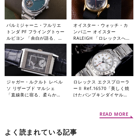
パルミジャーニ・フルリエ
オイスター・ウォッチ・カ
トンダ PF フライングトゥー
ンパニー オイスター
ルビヨン 「余白が語る、本
RALEIGH 「ロレックスへと
当の贅沢」【今週の逸本
受け継がれたDNA」【今週
Vol.364】
の逸本 Vol.363】
ジャガー・ルクルト レベル
ロレックス エクスプローラ
ソ リザーブド マルシェ
ーⅡ Ref.16570「美しく焼
「直線美に宿る、柔らかな
けたパンプキンダイヤル」
個性」【今週の逸本
【今週の逸本 Vol.361】
Vol.362】
READ MORE
よく読まれている記事