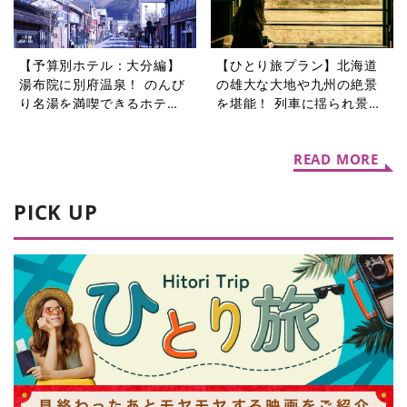
【予算別ホテル：大分編】
【ひとり旅プラン】北海道
湯布院に別府温泉！ のんび
の雄大な大地や九州の絶景
り名湯を満喫できるホテル5
を堪能！ 列車に揺られ景色
選
を楽しむ旅5選
READ MORE
PICK UP