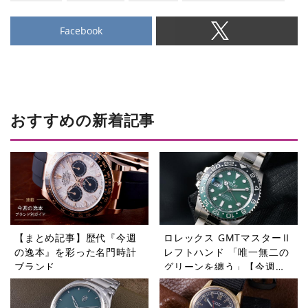
Facebook
おすすめの新着記事
【まとめ記事】歴代『今週
ロレックス GMTマスターⅡ
の逸本』を彩った名門時計
レフトハンド 「唯一無二の
ブランド
グリーンを纏う」【今週の
逸本 Vol.365】