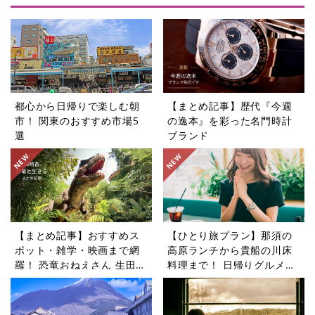
都心から日帰りで楽しむ朝
【まとめ記事】歴代『今週
市！ 関東のおすすめ市場5
の逸本』を彩った名門時計
選
ブランド
【まとめ記事】おすすめス
【ひとり旅プラン】那須の
ポット・雑学・映画まで網
高原ランチから貴船の川床
羅！ 恐竜おねえさん 生田晴
料理まで！ 日帰りグルメ旅
香の恐竜コラム9選
5選