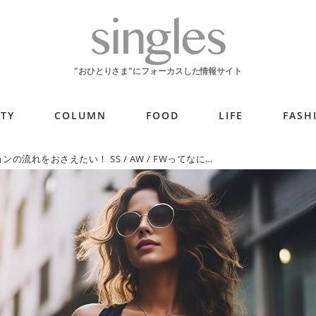
ITY
COLUMN
FOOD
LIFE
FASH
ファッションの流れをおさえたい！ SS / AW / FWってなに？【おひとりさまファッションQ&A】