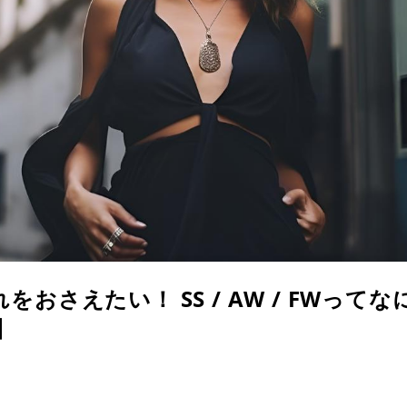
おさえたい！ SS / AW / FWって
】