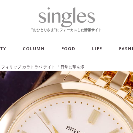
ITY
COLUMN
FOOD
LIFE
FASH
パテック・フィリップ カラトラバ デイト 「日常に華を添える王道ドレスウォッチ」【今週の逸本 Vol.252】