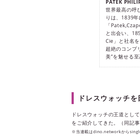
PATEK PHILI
世界最高の呼び
りは、183
「Patek,C
と出会い、185
Cie」と社
超絶のコンプ
美”を魅せる
ドレスウォッチを
ドレスウォッチの王道として
をご紹介してきた。（同記事
※当連載はdino.networkからs