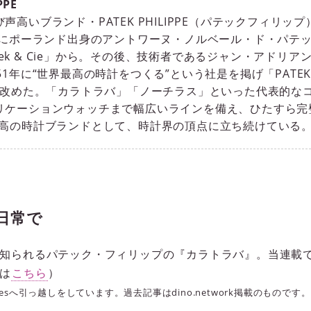
PPE
声高いブランド・PATEK PHILIPPE（パテックフィリッ
9年にポーランド出身のアントワーヌ・ノルベール・ド・パテ
zapek & Cie」から。その後、技術者であるジャン・アドリ
1年に“世界最高の時計をつくる”という社是を掲げ「PATEK PH
名を改めた。「カラトラバ」「ノーチラス」といった代表的な
リケーションウォッチまで幅広いラインを備え、ひたすら完
至高の時計ブランドとして、時計界の頂点に立ち続けている
日常で
知られるパテック・フィリップの『カラトラバ』。当連載で
は
こちら
）
inglesへ引っ越しをしています。過去記事はdino.network掲載のものです。