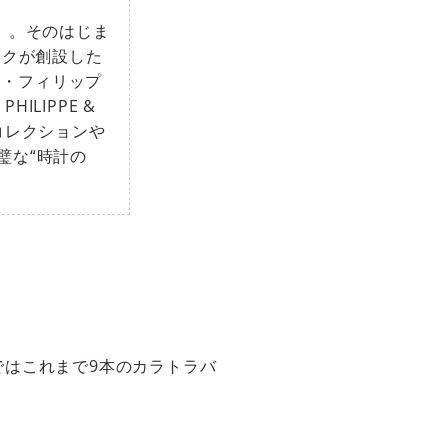
プ）。そのはじま
ックが創設した
アン・フィリップ
ILIPPE &
コレクションや
璧な“時計の
。
はこれまで9本のカラトラバ