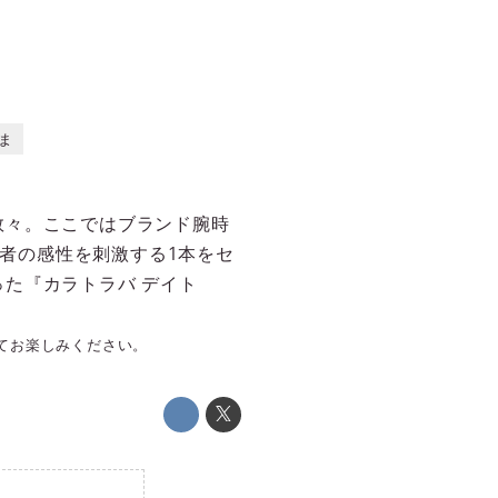
ま
数々。ここではブランド腕時
る者の感性を刺激する1本をセ
た『カラトラバ デイト
』にてお楽しみください。