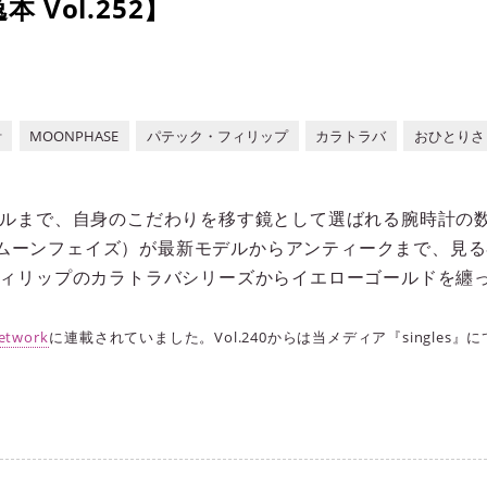
Vol.252】
計
MOONPHASE
パテック・フィリップ
カラトラバ
おひとりさ
ルまで、自身のこだわりを移す鏡として選ばれる腕時計の
SE（ムーンフェイズ）が最新モデルからアンティークまで、見
ィリップのカラトラバシリーズからイエローゴールドを纏っ
etwork
に連載されていました。Vol.240からは当メディア『singles