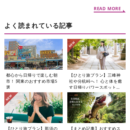
Vol.362】
READ MORE
よく読まれている記事
都心から日帰りで楽しむ朝
【ひとり旅プラン】三峰神
市！ 関東のおすすめ市場5
社や分杭峠へ！ 心と体を癒
選
す日帰りパワースポットツ
アー5選
【ひとり旅プラン】那須の
【まとめ記事】おすすめス