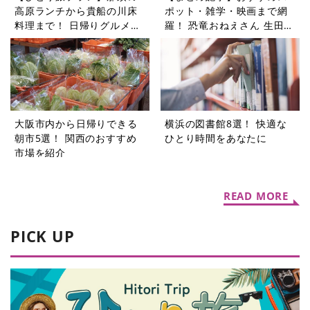
高原ランチから貴船の川床
ポット・雑学・映画まで網
料理まで！ 日帰りグルメ旅
羅！ 恐竜おねえさん 生田晴
5選
香の恐竜コラム9選
大阪市内から日帰りできる
横浜の図書館8選！ 快適な
朝市5選！ 関西のおすすめ
ひとり時間をあなたに
市場を紹介
READ MORE
PICK UP