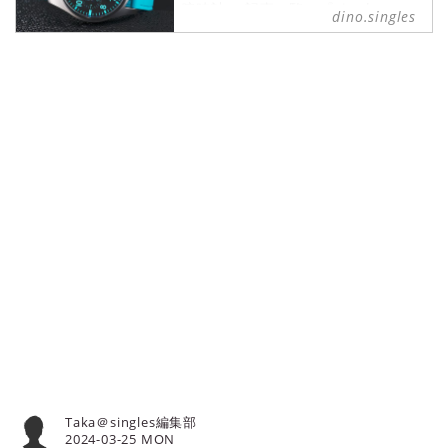
腕時計 の記事一覧 - 『singles』
dino.singles
は、“おひとりさま“に焦点を当てた
ファッションメディアです。パート
ナーの有無に関わらず、自分らしい
生活を謳歌する彼女たちのライフス
タイルを紹介します。
Taka＠singles編集部
2024-03-25 MON