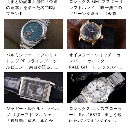
【まとめ記事】歴代『今週
ロレックス GMTマスターⅡ
の逸本』を彩った名門時計
レフトハンド 「唯一無二の
ブランド
グリーンを纏う」【今週の
逸本 Vol.365】
パルミジャーニ・フルリエ
オイスター・ウォッチ・カ
トンダ PF フライングトゥー
ンパニー オイスター
ルビヨン 「余白が語る、本
RALEIGH 「ロレックスへと
当の贅沢」【今週の逸本
受け継がれたDNA」【今週
Vol.364】
の逸本 Vol.363】
ジャガー・ルクルト レベル
ロレックス エクスプローラ
ソ リザーブド マルシェ
ーⅡ Ref.16570「美しく焼
「直線美に宿る、柔らかな
けたパンプキンダイヤル」
個性」【今週の逸本
【今週の逸本 Vol.361】