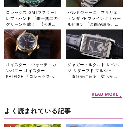
ロレックス GMTマスターⅡ
パルミジャーニ・フルリエ
レフトハンド 「唯一無二の
トンダ PF フライングトゥー
グリーンを纏う」【今週の
ルビヨン 「余白が語る、本
逸本 Vol.365】
当の贅沢」【今週の逸本
Vol.364】
オイスター・ウォッチ・カ
ジャガー・ルクルト レベル
ンパニー オイスター
ソ リザーブド マルシェ
RALEIGH 「ロレックスへと
「直線美に宿る、柔らかな
受け継がれたDNA」【今週
個性」【今週の逸本
の逸本 Vol.363】
Vol.362】
READ MORE
よく読まれている記事