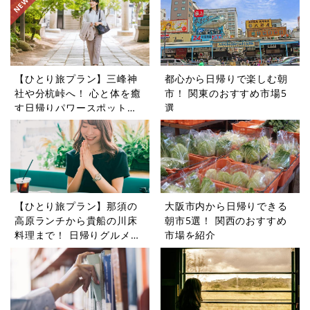
【ひとり旅プラン】三峰神
都心から日帰りで楽しむ朝
社や分杭峠へ！ 心と体を癒
市！ 関東のおすすめ市場5
す日帰りパワースポットツ
選
アー5選
【ひとり旅プラン】那須の
大阪市内から日帰りできる
高原ランチから貴船の川床
朝市5選！ 関西のおすすめ
料理まで！ 日帰りグルメ旅
市場を紹介
5選