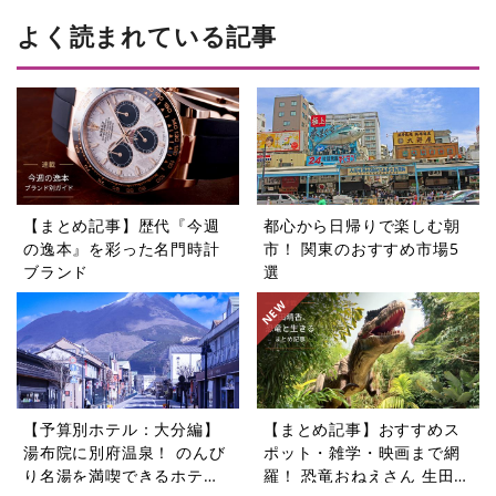
よく読まれている記事
【まとめ記事】歴代『今週
都心から日帰りで楽しむ朝
の逸本』を彩った名門時計
市！ 関東のおすすめ市場5
ブランド
選
【予算別ホテル：大分編】
【まとめ記事】おすすめス
湯布院に別府温泉！ のんび
ポット・雑学・映画まで網
り名湯を満喫できるホテル5
羅！ 恐竜おねえさん 生田晴