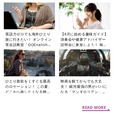
すすめガイド
ーズ【週末シネマラン
#75】
英語力ゼロでも海外ひとり
【8月に始める趣味ガイド】
旅に行きたい！ オンライン
演奏会や健康アドバイザー
英会話教室「QQEnglish」
説明会に参加しよう！ 毎日
に挑戦してみた
の暮らしに変化をもたらす
ピーティックスイベント5選
ひとり旅欲をくすぐる最高
映画を観てからでも大丈
のロケーション！ この夏、
夫！ 銀河最強の男がパパに
どこかへ旅したくなる映画3
なる「マンダロリアン」シ
選【週末シネマラン #74】
リーズ【週末シネマラン
#73】
READ MORE