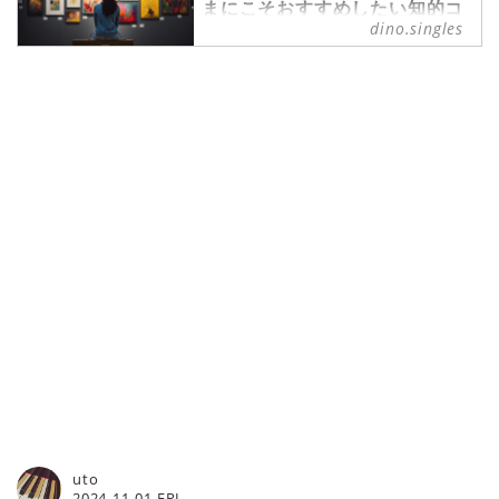
まにこそおすすめしたい知的コ
ーデ5選【インスタで見つけ
dino.singles
た！】 - singles （シングル
ス） - “おひとりさま”にフォー
カスした情報サイト
美術館は、芸術家の世界観に浸るこ
とで忙しい日常を忘れてリフレッシ
ュできる、気軽におひとりさま時間
を楽しめる場所。しかし、買い物や
食事に出かけるときと違い、どのよ
うな服装がよいか悩んでしまうこと
もあるのではないでしょうか。美術
館だからといってそんなに構えなく
ても問題ありません。ただ、美術館
に適した服装やスタイリングを知っ
ておくと、より美術館へ出かけるの
が楽しくなるでしょう。今回は、美
術館に行くときの服装マナーやおす
すめコーデをご紹介します。
uto
2024-11-01 FRI