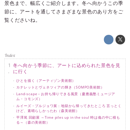
景色まで、幅広くご紹介します。冬へ向かうこの季
節に、アートを通してさまざまな景色のあり方をご
覧くださいね。
冬へ向かう季節に、アートに込められた景色を見
に行く
ひとを描く（アーティゾン美術館）
カナレットとヴェネツィアの輝き（SOMPO美術館）
Land-scape－お持ち帰りできる風景（慶應義塾ミュージア
ム・コモンズ）
ルイーズ・ブルジョワ展：地獄から帰ってきたところ 言っとく
けど、素晴らしかったわ（森美術館）
平澤篤 回顧展 ～Time piles up in the soul 時は魂の中に積も
る～（森の美術館）