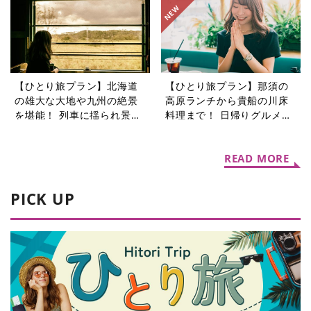
選
香の恐竜コラム9選
【ひとり旅プラン】北海道
【ひとり旅プラン】那須の
の雄大な大地や九州の絶景
高原ランチから貴船の川床
を堪能！ 列車に揺られ景色
料理まで！ 日帰りグルメ旅
を楽しむ旅5選
5選
READ MORE
PICK UP