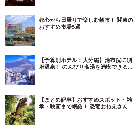
都心から日帰りで楽しむ朝市！ 関東の
おすすめ市場5選
【予算別ホテル：大分編】湯布院に別
府温泉！ のんびり名湯を満喫できるホ
テル5選
【まとめ記事】おすすめスポット・雑
学・映画まで網羅！ 恐竜おねえさん 生
田晴香の恐竜コラム9選