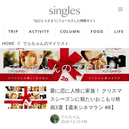
TRIP
ACTIVITY
COLUMN
FOOD
LIFE
HOME
でらちゃんのマイリスト
でらちゃんのマイリスト
愛に恋に人情に家族！ クリスマ
スシーズンに観たいおこもり映
画3選【週末シネマラン #8】
でらちゃん
2024-12-13 FRI