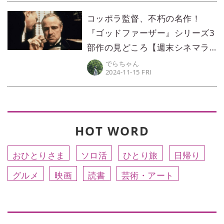
コッポラ監督、不朽の名作！
『ゴッドファーザー』シリーズ3
部作の見どころ【週末シネマラ
ン #4】
でらちゃん
2024-11-15 FRI
HOT WORD
おひとりさま
ソロ活
ひとり旅
日帰り
グルメ
映画
読書
芸術・アート