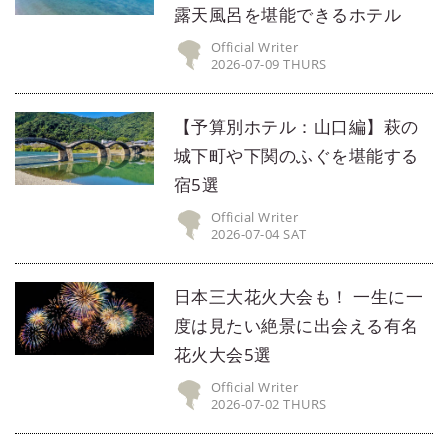
露天風呂を堪能できるホテル
Official Writer
2026-07-09 THURS
【予算別ホテル：山口編】萩の
城下町や下関のふぐを堪能する
宿5選
Official Writer
2026-07-04 SAT
日本三大花火大会も！ 一生に一
度は見たい絶景に出会える有名
花火大会5選
Official Writer
2026-07-02 THURS