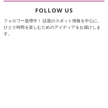
FOLLOW US
フォロワー急増中！ 話題のスポット情報を中心に、
ひとり時間を楽しむためのアイディアをお届けしま
す。
Instagram
【予算別ホテル：山形編】山形
牛や米沢牛を堪能！ ご当地の味
を楽しめるホテル5選
Official Writer
2026-06-09 TUE