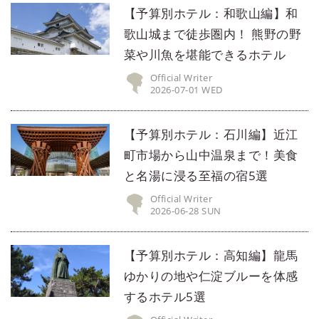
【予算別ホテル：和歌山編】和
歌山城まで徒歩圏内！ 熊野の野
菜や川魚を堪能できるホテル
Official Writer
2026-07-01 WED
【予算別ホテル：石川編】近江
町市場から山中温泉まで！美食
と名湯に浸る至福の宿5選
Official Writer
2026-06-28 SUN
【予算別ホテル：高知編】龍馬
ゆかりの地や仁淀ブルーを体感
するホテル5選