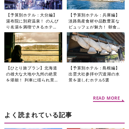
【予算別ホテル：大分編】
【予算別ホテル：兵庫編】
湯布院に別府温泉！ のんび
淡路島産食材や品数豊富な
り名湯を満喫できるホテル5
ビュッフェが魅力！ 朝食が
選
自慢のホテル5選
【ひとり旅プラン】北海道
【予算別ホテル：島根編】
の雄大な大地や九州の絶景
出雲大社参拝や宍道湖の水
を堪能！ 列車に揺られ景色
景を楽しむホテル5選
を楽しむ旅5選
READ MORE
よく読まれている記事