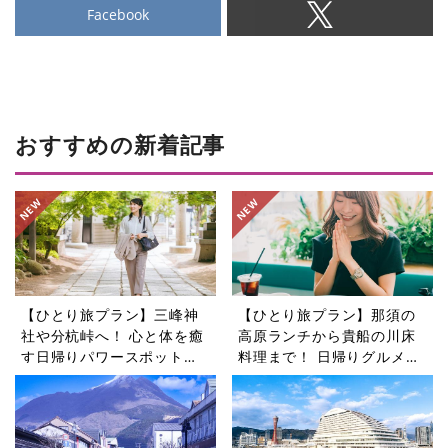
Facebook
おすすめの新着記事
【ひとり旅プラン】三峰神
【ひとり旅プラン】那須の
社や分杭峠へ！ 心と体を癒
高原ランチから貴船の川床
す日帰りパワースポットツ
料理まで！ 日帰りグルメ旅
アー5選
5選