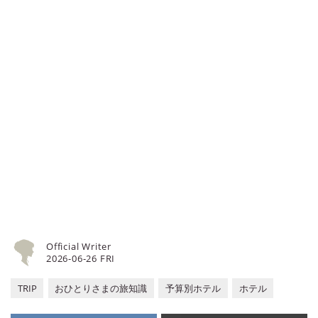
は、“おひとりさま“に焦点を当てた
ている料金は参考価格です。実際の
情報サイトです。パートナーの有無
料金は時期によって異なります。
に関わらず、自分らしい生活を謳歌
する彼・彼女たちのライフスタイル
を紹介します。
Official Writer
2026-06-26 FRI
TRIP
おひとりさまの旅知識
予算別ホテル
ホテル