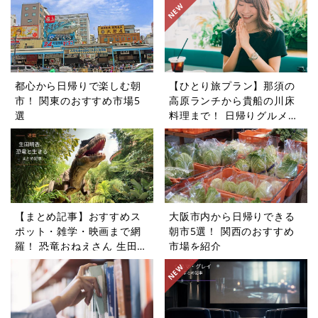
都心から日帰りで楽しむ朝
【ひとり旅プラン】那須の
市！ 関東のおすすめ市場5
高原ランチから貴船の川床
選
料理まで！ 日帰りグルメ旅
5選
【まとめ記事】おすすめス
大阪市内から日帰りできる
ポット・雑学・映画まで網
朝市5選！ 関西のおすすめ
羅！ 恐竜おねえさん 生田晴
市場を紹介
香の恐竜コラム9選