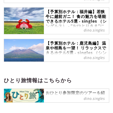
予算別ホテル の記事一覧 -
『singles』は、“おひとりさま“に焦
【予算別ホテル：福井編】若狭
点を当てた情報サイトです。パート
牛に越前ガニ！ 食の魅力を堪能
ナーの有無に関わらず、自分らしい
できるホテル5選 - singles （シ
生活を謳歌する彼・彼女たちのライ
ングルス） - “おひとりさま”に
フスタイルを紹介します。
dino.singles
フォーカスした情報サイト
旅行からホカンスまで、さまざまな
【予算別ホテル：鹿児島編】 温
シーンで利用するホテル。本連載で
泉や桜島を一望！ リラックスで
は、全国の宿から予算別（アンダー
きるホテル5選 - singles （シン
1万～5万円）で泊まれるホテルをご
グルス） - “おひとりさま”にフ
dino.singles
紹介します。今回は、福井編。福井
ォーカスした情報サイト
で人気の観光地からアクセスのよい
立地のホテルをピックアップしてい
旅行からホカンスまで、さまざまな
ます。ぜひ、あなたの“次の宿”を探
シーンで利用するホテル。本連載で
してみてください。※掲載している
ひとり旅情報はこちらから
は、全国の宿から予算別（アンダー
料金は参考価格です。実際の料金は
1万～5万円）で泊まれるホテルをご
時期によって異なります。
紹介します。今回は、鹿児島編。鹿
おひとり参加限定のツアーを紹
児島で人気の観光地からアクセスの
介する【ひとり旅プラン】を中
dino.singles
よい立地のホテルをピックアップし
心に、ひとり旅情報を発信中！
ています。ぜひ、あなたの“次の
ひとり旅 の記事一覧 - 『singles』
宿”を探してみてください。※掲載し