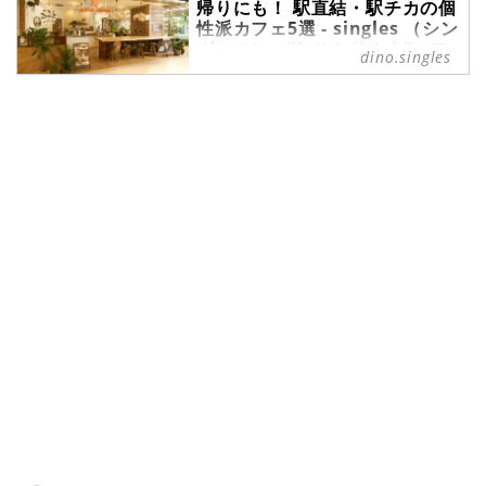
帰りにも！ 駅直結・駅チカの個
季節になってきました。この季節
性派カフェ5選 - singles （シン
に、ひとり旅を計画してみてはいか
グルス） - “おひとりさま”にフ
がでしょうか。移動に便利な空港で
dino.singles
ォーカスした情報サイト
は、魅力的な朝食を楽しめるお店が
たくさんあります。今回は、その中
新生活が始まり、自分が利用してい
でもおすすめのお店を5つ厳選して
る最寄りの駅にカフェがないかなと
ご紹介します。
探し始めている方もいらっしゃるか
もしれませんね。今回は、駅直結や
駅チカなど、駅から利用しやすいカ
フェを、首都圏から5つ厳選してご
紹介します。ノスタルジックなカフ
ェや、本の中のフードをイメージし
たメニューを楽しめるカフェ、ハワ
イの夕暮れを感じられるカフェな
ど、個性的なカフェにぜひ足を運ん
でみてくださいね。