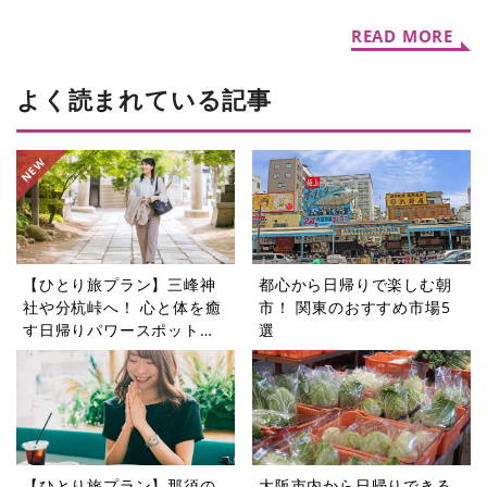
ゥ マッチャ」
READ MORE
よく読まれている記事
【ひとり旅プラン】三峰神
都心から日帰りで楽しむ朝
社や分杭峠へ！ 心と体を癒
市！ 関東のおすすめ市場5
す日帰りパワースポットツ
選
アー5選
【ひとり旅プラン】那須の
大阪市内から日帰りできる