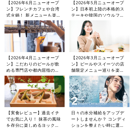
【2026年6月ニューオープ
【2026年5月ニューオープ
ン】フレンチカフェや台湾
ン】日本初上陸の本格的ス
式火鍋！ 新メニューも楽し
テーキや韓国のソウルフー
めるレストランやカフェを
ドを楽しめるレストランや
紹介
カフェをご紹介
【2026年4月ニューオープ
【2026年3月ニューオープ
ン】こだわりのビールが飲
ン】ビールやスイーツの店
める専門店や都内屈指の憩
舗限定メニュー巡りを楽し
いの場に登場するカフェ・
めるレストランやカフェを
レストラン5選
紹介
【実食レビュー】過去イチ
日々の水分補給をアップデ
でお気に入り！ 抹茶の風味
ートしませんか？ コンディ
を存分に楽しめるヨックモ
ションを整えたい時に選び
ック初夏限定「シガール オ
たい機能性表示食品の水5選