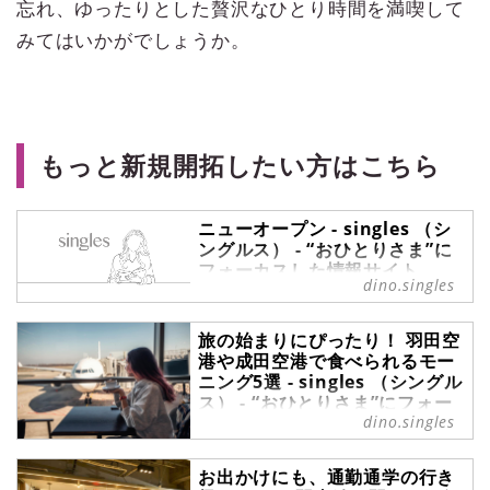
忘れ、ゆったりとした贅沢なひとり時間を満喫して
みてはいかがでしょうか。
もっと新規開拓したい方はこちら
ニューオープン - singles （シ
ングルス） - “おひとりさま”に
フォーカスした情報サイト
dino.singles
ニューオープン の記事一覧 -
『singles』は、“おひとりさま“に焦
旅の始まりにぴったり！ 羽田空
点を当てた情報サイトです。パート
港や成田空港で食べられるモー
ナーの有無に関わらず、自分らしい
ニング5選 - singles （シングル
生活を謳歌する彼・彼女たちのライ
ス） - “おひとりさま”にフォー
フスタイルを紹介します。
dino.singles
カスした情報サイト
過ごしやすい陽気の日が増えてき
お出かけにも、通勤通学の行き
て、だんだんと遠出も計画しやすい