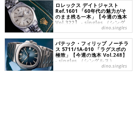
ロレックス デイトジャスト
店ムーンフェイズがご紹介。
Ref.1601 「60年代の魅力がそ
のまま残る一本」【今週の逸本
Vol.322】 - singles （シング
dino.singles
ルス）
今週の逸本｜ロレックス デイトジャ
パテック・フィリップ ノーチラ
スト Ref.1601（ アンティーク）。
ス 5711/1A-010 「ラグスポの
オリジナル性、コンディション、付
極致」【今週の逸本 Vol.248】
属品と三拍子揃った完璧な個体を、
- singles （シングルス）
ブランド腕時計専門店ムーンフェイ
dino.singles
ズがご紹介。
フォーマルからインフォーマルま
で、自身のこだわりを移す鏡として
選ばれる腕時計の数々。ここではブ
ランド腕時計専門店・MOON
PHASE（ムーンフェイズ）が最新モ
デルからアンティークまで、見る者
の感性を刺激する1本をセレクト。
今回は、パテック・フィリップのラ
グジュアリースポーツウォッチ『ノ
ーチラス』をご紹介しよう。