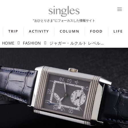
TRIP
ACTIVITY
COLUMN
FOOD
LIFE
HOME
FASHION
ジャガー・ルクルト レベルソ リザーブド マルシェ 「直線美に宿る、柔らかな個性」【今週の逸本 Vol.362】