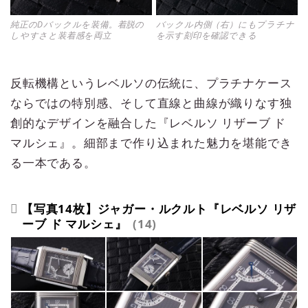
純正のDバックルを装備。着脱の
バックル内側（右）にもプラチナ
しやすさと装着感を両立
を示す刻印を確認できる
反転機構というレベルソの伝統に、プラチナケース
ならではの特別感、そして直線と曲線が織りなす独
創的なデザインを融合した『レベルソ リザーブ ド
マルシェ』。細部まで作り込まれた魅力を堪能でき
る一本である。
【写真14枚】ジャガー・ルクルト『レベルソ リザ
ーブ ド マルシェ』
14