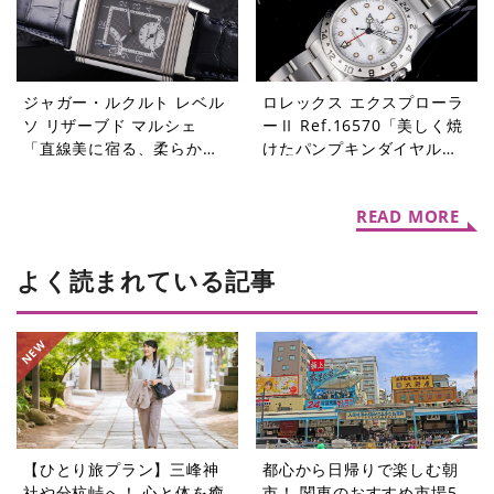
ジャガー・ルクルト レベル
ロレックス エクスプローラ
ソ リザーブド マルシェ
ーⅡ Ref.16570「美しく焼
「直線美に宿る、柔らかな
けたパンプキンダイヤル」
個性」【今週の逸本
【今週の逸本 Vol.361】
Vol.362】
READ MORE
よく読まれている記事
【ひとり旅プラン】三峰神
都心から日帰りで楽しむ朝
社や分杭峠へ！ 心と体を癒
市！ 関東のおすすめ市場5