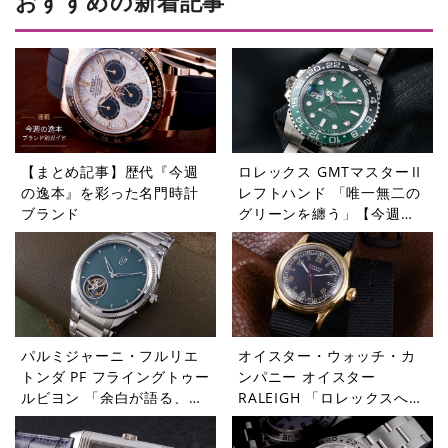
おすすめの新着記事
【まとめ記事】歴代『今週
ロレックス GMTマスターⅡ
の逸本』を彩った名門時計
レフトハンド 「唯一無二の
ブランド
グリーンを纏う」【今週の
逸本 Vol.365】
パルミジャーニ・フルリエ
オイスター・ウォッチ・カ
トンダ PF フライングトゥー
ンパニー オイスター
ルビヨン 「余白が語る、本
RALEIGH 「ロレックスへと
当の贅沢」【今週の逸本
受け継がれたDNA」【今週
Vol.364】
の逸本 Vol.363】