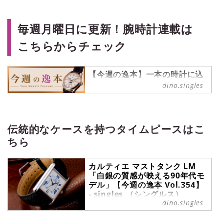
毎週月曜日に更新！腕時計連載は
こちらからチェック
【今週の逸本】一本の時計に込
められた魅力を、丁寧に読み解
dino.singles
く連載
ブランド腕時計専門店・ムーンフェ
イズ銀座の視点を軸に、一本の時計
を深掘り。デザインや構造、ディテ
伝統的なケースを持つタイムピースはこ
ールの魅力に加え、スタッフのリア
ちら
ルな声も交えながら紹介します。
カルティエ マストタンク LM
「白銀の質感が映える90年代モ
デル」【今週の逸本 Vol.354】
- singles （シングルス）
dino.singles
今週の逸本｜カルティエ『マストタ
ンク LM』を、ブランド腕時計専門