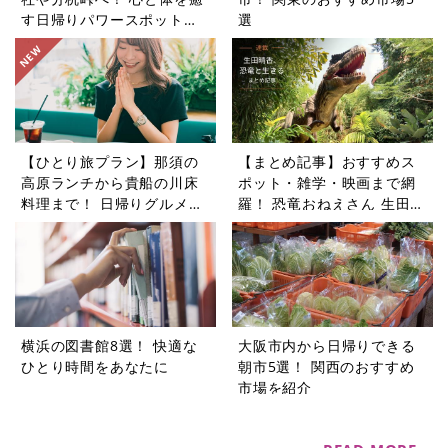
す日帰りパワースポットツ
選
アー5選
【ひとり旅プラン】那須の
【まとめ記事】おすすめス
高原ランチから貴船の川床
ポット・雑学・映画まで網
料理まで！ 日帰りグルメ旅
羅！ 恐竜おねえさん 生田晴
5選
香の恐竜コラム9選
横浜の図書館8選！ 快適な
大阪市内から日帰りできる
ひとり時間をあなたに
朝市5選！ 関西のおすすめ
市場を紹介