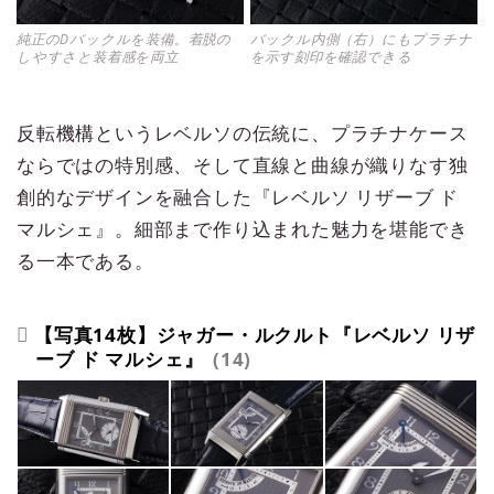
純正のDバックルを装備。着脱の
バックル内側（右）にもプラチナ
しやすさと装着感を両立
を示す刻印を確認できる
反転機構というレベルソの伝統に、プラチナケース
ならではの特別感、そして直線と曲線が織りなす独
創的なデザインを融合した『レベルソ リザーブ ド
マルシェ』。細部まで作り込まれた魅力を堪能でき
る一本である。
【写真14枚】ジャガー・ルクルト『レベルソ リザ
ーブ ド マルシェ』
14