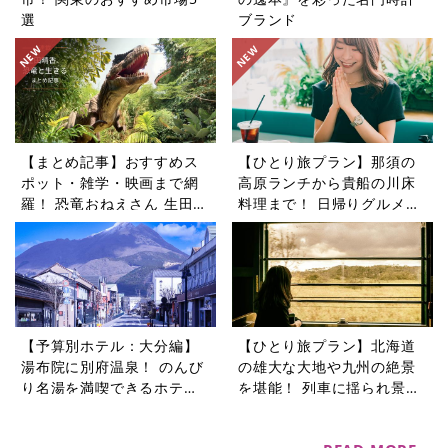
選
ブランド
【まとめ記事】おすすめス
【ひとり旅プラン】那須の
ポット・雑学・映画まで網
高原ランチから貴船の川床
羅！ 恐竜おねえさん 生田晴
料理まで！ 日帰りグルメ旅
香の恐竜コラム9選
5選
【予算別ホテル：大分編】
【ひとり旅プラン】北海道
湯布院に別府温泉！ のんび
の雄大な大地や九州の絶景
り名湯を満喫できるホテル5
を堪能！ 列車に揺られ景色
選
を楽しむ旅5選