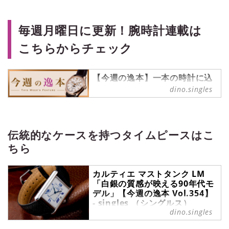
毎週月曜日に更新！腕時計連載は
こちらからチェック
【今週の逸本】一本の時計に込
められた魅力を、丁寧に読み解
dino.singles
く連載
ブランド腕時計専門店・ムーンフェ
イズ銀座の視点を軸に、一本の時計
を深掘り。デザインや構造、ディテ
伝統的なケースを持つタイムピースはこ
ールの魅力に加え、スタッフのリア
ちら
ルな声も交えながら紹介します。
カルティエ マストタンク LM
「白銀の質感が映える90年代モ
デル」【今週の逸本 Vol.354】
- singles （シングルス）
dino.singles
今週の逸本｜カルティエ『マストタ
ンク LM』を、ブランド腕時計専門