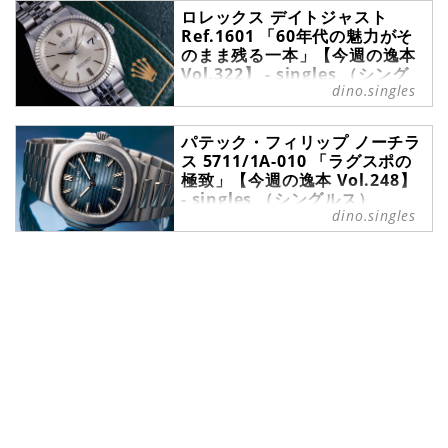
ロレックス デイトジャスト
店ムーンフェイズがご紹介。
Ref.1601 「60年代の魅力がそ
のまま残る一本」【今週の逸本
Vol.322】 - singles （シング
dino.singles
ルス）
今週の逸本｜ロレックス デイトジャ
パテック・フィリップ ノーチラ
スト Ref.1601（ アンティーク）。
ス 5711/1A-010 「ラグスポの
オリジナル性、コンディション、付
極致」【今週の逸本 Vol.248】
属品と三拍子揃った完璧な個体を、
- singles （シングルス）
ブランド腕時計専門店ムーンフェイ
dino.singles
ズがご紹介。
フォーマルからインフォーマルま
で、自身のこだわりを移す鏡として
選ばれる腕時計の数々。ここではブ
ランド腕時計専門店・MOON
PHASE（ムーンフェイズ）が最新モ
デルからアンティークまで、見る者
の感性を刺激する1本をセレクト。
今回は、パテック・フィリップのラ
グジュアリースポーツウォッチ『ノ
ーチラス』をご紹介しよう。