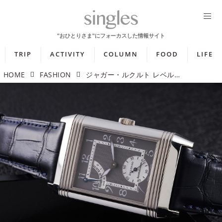
TRIP
ACTIVITY
COLUMN
FOOD
LIFE
HOME
FASHION
ジャガー・ルクルト レベルソ リザーブド マルシェ 「直線美に宿る、柔らかな個性」【今週の逸本 Vol.362】