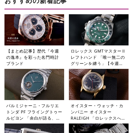
おすすめの新着記事
【まとめ記事】歴代『今週
ロレックス GMTマスターⅡ
の逸本』を彩った名門時計
レフトハンド 「唯一無二の
ブランド
グリーンを纏う」【今週の
逸本 Vol.365】
パルミジャーニ・フルリエ
オイスター・ウォッチ・カ
トンダ PF フライングトゥー
ンパニー オイスター
ルビヨン 「余白が語る、本
RALEIGH 「ロレックスへと
当の贅沢」【今週の逸本
受け継がれたDNA」【今週
Vol.364】
の逸本 Vol.363】