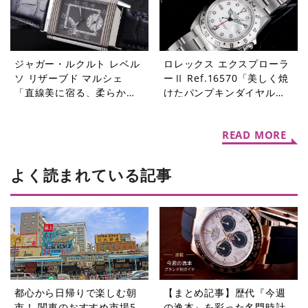
ジャガー・ルクルト レベル
ロレックス エクスプローラ
ソ リザーブド マルシェ
ーⅡ Ref.16570「美しく焼
「直線美に宿る、柔らかな
けたパンプキンダイヤル」
個性」【今週の逸本
【今週の逸本 Vol.361】
Vol.362】
READ MORE
よく読まれている記事
都心から日帰りで楽しむ朝
【まとめ記事】歴代『今週
市！ 関東のおすすめ市場5
の逸本』を彩った名門時計