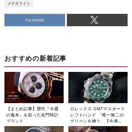
メテオライト
Facebook
おすすめの新着記事
【まとめ記事】歴代『今週
ロレックス GMTマスターⅡ
の逸本』を彩った名門時計
レフトハンド 「唯一無二の
ブランド
グリーンを纏う」【今週の
逸本 Vol.365】