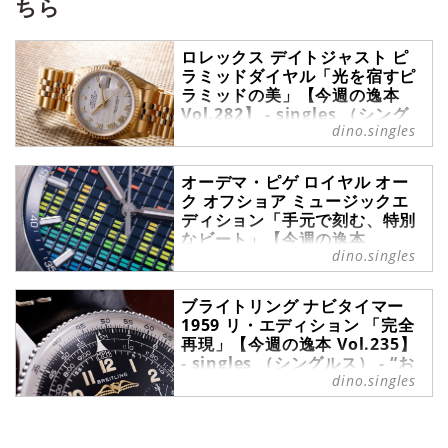
ちら
ルな声も交えながら紹介します。
ロレックス デイトジャスト ピ
ラミッドダイヤル「光を宿すピ
ラミッドの美」【今週の逸本
Vol.282】 - singles （シング
dino.singles
ルス） - “おひとりさま”にフォ
ーカスした情報サイト
フォーマルからインフォーマルま
オーデマ・ピゲ ロイヤル オー
ク オフショア ミュージックエ
で、自身のこだわりを移す鏡として
ディション「手元で刻む、特別
選ばれる腕時計の数々。ここではブ
なビート」【今週の逸本
ランド腕時計専門店・MOON
dino.singles
Vol.320】 - singles （シング
PHASE（ムーンフェイズ）が最新モ
ルス） - “おひとりさま”にフォ
デルからアンティークまで、クール
ーカスした情報サイト
なおひとりさまの腕を飾るに相応し
ブライトリング ナビタイマー
い珠玉の1本をセレクト。今回は、
今週の逸本｜オーデマ・ピゲ ロイヤ
1959 リ・エディション 「完全
ロレックスのデイトジャストから、
再現」【今週の逸本 Vol.235】
ル オーク オフショア ミュージック
独特な仕上げが際立つ『ロレックス
- singles （シングルス） - “お
エディション。印象的なダイヤルが
デイトジャスト ピラミッドダイヤ
dino.singles
ひとりさま”にフォーカスした情
魅力の最新モデルを、ブランド腕時
ル』をご紹介しよう。
報サイト
計専門店がセレクト。
フォーマルからインフォーマルま