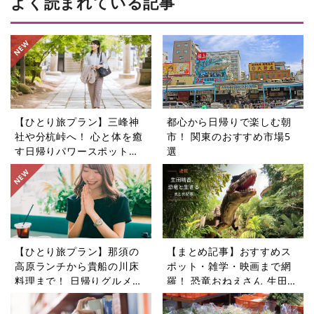
よく読まれている記事
【ひとり旅プラン】三峰神
都心から日帰りで楽しむ朝
社や分杭峠へ！ 心と体を癒
市！ 関東のおすすめ市場5
す日帰りパワースポットツ
選
アー5選
【ひとり旅プラン】那須の
【まとめ記事】おすすめス
高原ランチから貴船の川床
ポット・雑学・映画まで網
料理まで！ 日帰りグルメ旅
羅！ 恐竜おねえさん 生田晴
5選
香の恐竜コラム9選