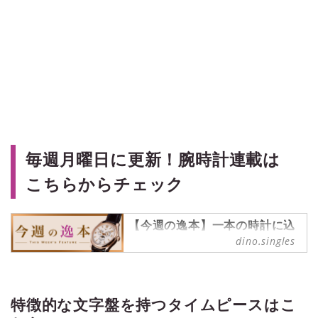
毎週月曜日に更新！腕時計連載は
こちらからチェック
【今週の逸本】一本の時計に込
められた魅力を、丁寧に読み解
dino.singles
く連載
ブランド腕時計専門店・ムーンフェ
イズ銀座の視点を軸に、一本の時計
を深掘り。デザインや構造、ディテ
特徴的な文字盤を持つタイムピースはこ
ールの魅力に加え、スタッフのリア