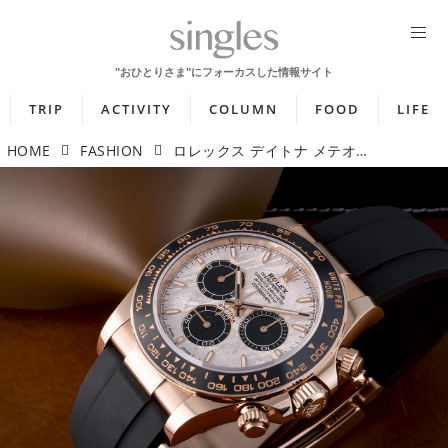
TRIP
ACTIVITY
COLUMN
FOOD
LIFE
HOME
FASHION
ロレックス デイトナ メテオライト「唯一無二の表情を生む隕石文字盤」【今週の逸本 Vol.359】