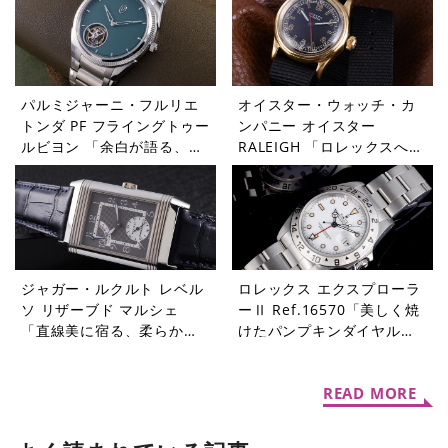
パルミジャーニ・フルリエ
オイスター・ウォッチ・カ
トンダ PF フライングトゥー
ンパニー オイスター
ルビヨン 「余白が語る、本
RALEIGH 「ロレックスへと
当の贅沢」【今週の逸本
受け継がれたDNA」【今週
Vol.364】
の逸本 Vol.363】
ジャガー・ルクルト レベル
ロレックス エクスプローラ
ソ リザーブド マルシェ
ーⅡ Ref.16570「美しく焼
「直線美に宿る、柔らかな
けたパンプキンダイヤル」
個性」【今週の逸本
【今週の逸本 Vol.361】
Vol.362】
READ MORE