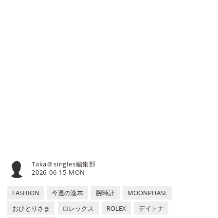
で、自身のこだわりを移す鏡として
選ばれる腕時計の数々。ここではブ
ランド腕時計専門店・MOON
PHASE（ムーンフェイズ）が最新モ
デルからアンティークまで、見る者
の感性を刺激する1本をセレクト。
今回はブライトリングのナビタイマ
ーから、1959年の復刻モデル
『1959 リ・エディション』をご紹
介しよう。※当連載は
dino.networkに掲載されたものの
転載です。Vol.240からは当メディ
ア『singles』にてお楽しみくださ
い。
Taka＠singles編集部
2026-06-15 MON
FASHION
今週の逸本
腕時計
MOONPHASE
おひとりさま
ロレックス
ROLEX
デイトナ