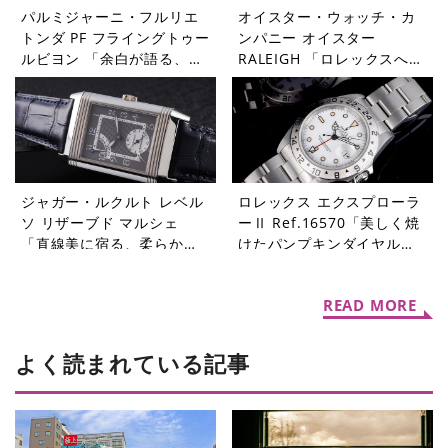
パルミジャーニ・フルリエ
オイスター・ウォッチ・カ
トンダ PF フライングトゥー
ンパニー オイスター
ルビヨン 「余白が語る、本
RALEIGH 「ロレックスへと
当の贅沢」【今週の逸本
受け継がれたDNA」【今週
Vol.364】
の逸本 Vol.363】
ジャガー・ルクルト レベル
ロレックス エクスプローラ
ソ リザーブド マルシェ
ーⅡ Ref.16570「美しく焼
「直線美に宿る、柔らかな
けたパンプキンダイヤル」
個性」【今週の逸本
【今週の逸本 Vol.361】
Vol.362】
READ MORE
よく読まれている記事