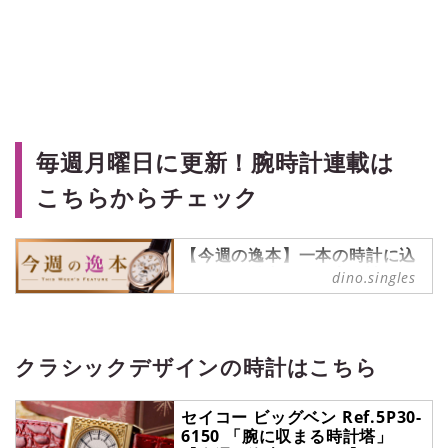
毎週月曜日に更新！腕時計連載は
こちらからチェック
【今週の逸本】一本の時計に込
められた魅力を、丁寧に読み解
dino.singles
く連載
ブランド腕時計専門店・ムーンフェ
イズ銀座の視点を軸に、一本の時計
を深掘り。デザインや構造、ディテ
クラシックデザインの時計はこちら
ールの魅力に加え、スタッフのリア
ルな声も交えながら紹介します。
セイコー ビッグベン Ref.5P30-
6150 「腕に収まる時計塔」