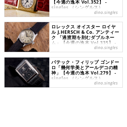
【今週の逸本 Vol.352】 -
singles （シングルス）
dino.singles
今週の逸本｜セイコー 『ビッグベン
Ref.5P30-6150』を、ブランド腕時
ロレックス オイスター ロイヤ
計専門店ムーンフェイズがご紹介。
ル J.HERSCH & Co. アンティー
ク 「過渡期を刻むダブルネー
ム」【今週の逸本 Vol.335】 -
dino.singles
singles （シングルス）
今週の逸本｜時代を感じさせるロレ
パテック・フィリップ ゴンドー
ックスのアンティークウォッチをブ
ロ「幾何学美とアールデコの精
ランド腕時計専門店ムーンフェイズ
神」【今週の逸本 Vol.279】 -
がご紹介。
singles （シングルス）
dino.singles
フォーマルからインフォーマルま
で、自身のこだわりを移す鏡として
選ばれる腕時計の数々。ここではブ
ランド腕時計専門店・MOON
PHASE（ムーンフェイズ）が最新モ
デルからアンティークまで、クール
なおひとりさまの腕を飾るに相応し
い珠玉の1本をセレクト。今回はパ