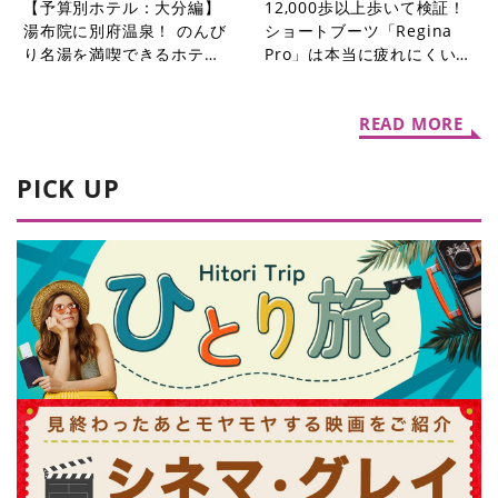
【予算別ホテル：大分編】
12,000歩以上歩いて検証！
湯布院に別府温泉！ のんび
ショートブーツ「Regina
り名湯を満喫できるホテル5
Pro」は本当に疲れにくいの
選
か？
READ MORE
PICK UP