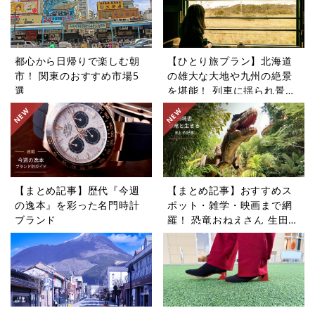
都心から日帰りで楽しむ朝
【ひとり旅プラン】北海道
市！ 関東のおすすめ市場5
の雄大な大地や九州の絶景
選
を堪能！ 列車に揺られ景色
を楽しむ旅5選
【まとめ記事】歴代『今週
【まとめ記事】おすすめス
の逸本』を彩った名門時計
ポット・雑学・映画まで網
ブランド
羅！ 恐竜おねえさん 生田晴
香の恐竜コラム9選