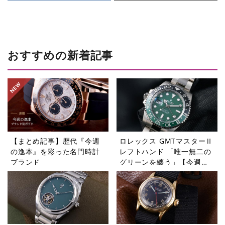
おすすめの新着記事
【まとめ記事】歴代『今週
ロレックス GMTマスターⅡ
の逸本』を彩った名門時計
レフトハンド 「唯一無二の
ブランド
グリーンを纏う」【今週の
逸本 Vol.365】